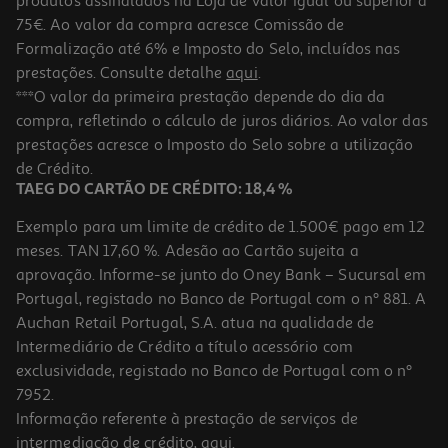
produtos assinalados na Loja de valor igual ou superior a
75€. Ao valor da compra acresce Comissão de
Formalização até 6% e Imposto do Selo, incluídos nas
prestações. Consulte detalhe
aqui
.
5.0
(2)
Tarallini Terre Di Puglia Pesto 80g
***O valor da primeira prestação depende do dia da
compra, refletindo o cálculo de juros diários. Ao valor das
12.38 €/Kg
prestações acresce o Imposto do Selo sobre a utilização
0,99 €
de Crédito.
TAEG DO CARTÃO DE CRÉDITO: 18,4 %
Exemplo para um limite de crédito de 1.500€ pago em 12
meses. TAN 17,60 %. Adesão ao Cartão sujeita a
aprovação. Informe-se junto do Oney Bank – Sucursal em
Portugal, registado no Banco de Portugal com o nº 881. A
Auchan Retail Portugal, S.A. atua na qualidade de
Intermediário de Crédito a título acessório com
exclusividade, registado no Banco de Portugal com o nº
7952.
Informação referente à prestação de serviços de
5.0
(2)
intermediação de crédito,
aqui
.