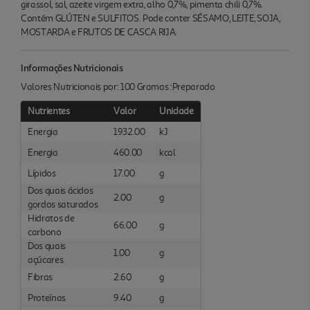
girassol, sal, azeite virgem extra, alho 0,7%, pimenta chili 0,7%.
Contém GLÚTEN e SULFITOS. Pode conter SÉSAMO, LEITE, SOJA,
MOSTARDA e FRUTOS DE CASCA RIJA.
Informações Nutricionais
Valores Nutricionais por: 100 Gramas :Preparado
Nutrientes
Valor
Unidade
Energia
1932.00
kJ
Energia
460.00
kcal
Lípidos
17.00
g
Dos quais ácidos
2.00
g
gordos saturados
Hidratos de
66.00
g
carbono
Dos quais
1.00
g
açúcares
Fibras
2.60
g
Proteínas
9.40
g