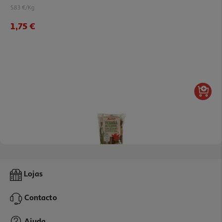
5.83 €/Kg
1,75 €
2.0
(1)
Regañá Integral Auchan Sementes Sésamo 150 G
Lojas
7.33 €/Kg
Contacto
1,10 €