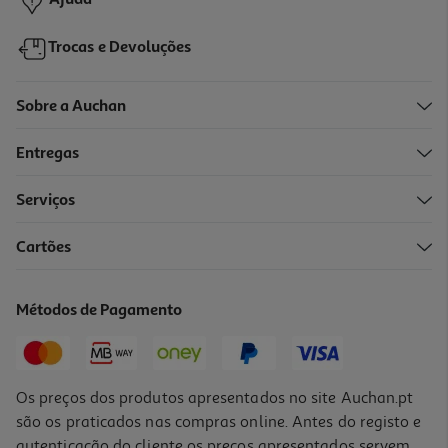
Ajuda
Trocas e Devoluções
Sobre a Auchan
Entregas
Serviços
4.7
(19)
Cartões
Tostas Auchan Finas Trigo Com Sésamo Sem Óleo Palma 100g
12.9 €/Kg
Métodos de Pagamento
1,29 €
Os preços dos produtos apresentados no site Auchan.pt
são os praticados nas compras online. Antes do registo e
autenticação do cliente os preços apresentados servem