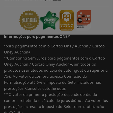
Grelhador Placas Moulinex Gi727810 Optigrill+ Xl
219.99 €/un
219,99 €
Informações para pagamentos ONEY
*para pagamentos com o Cartão Oney Auchan / Cartão
Oney Auchan+.
**Campanha Sem Juros para pagamentos com o Cartão
Oney Auchan / Cartão Oney Auchan+, em todos os
produtos assinalados na Loja de valor igual ou superior a
75€. Ao valor da compra acresce Comissão de
Formalização até 6% e Imposto do Selo, incluídos nas
prestações. Consulte detalhe
aqui
.
5.0
(1)
Grelhador De Placas Flama 4585fl Inox 2000w
***O valor da primeira prestação depende do dia da
compra, refletindo o cálculo de juros diários. Ao valor das
120 €/un
prestações acresce o Imposto do Selo sobre a utilização
120,00 €
de Crédito.