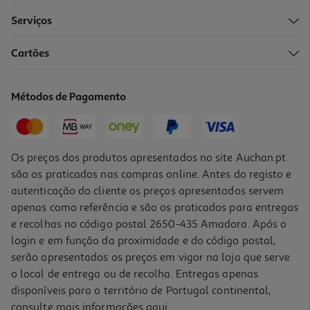
Serviços
5.0
(1)
Cartões
Grelhador De Placas Bosch Tcg3302 2000 W
69.99 €/un
Métodos de Pagamento
69,99 €
Os preços dos produtos apresentados no site Auchan.pt
são os praticados nas compras online. Antes do registo e
autenticação do cliente os preços apresentados servem
apenas como referência e são os praticados para entregas
e recolhas no código postal 2650-435 Amadora. Após o
login e em função da proximidade e do código postal,
serão apresentados os preços em vigor na loja que serve
o local de entrega ou de recolha. Entregas apenas
disponíveis para o território de Portugal continental,
5.0
(2)
consulte mais informações
aqui
.