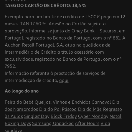
TAEG DO CARTÃO DE CRÉDITO: 18,4 %
Indisponível online
Exemplo para um limite de crédito de 1.500€ pago em 12
meses. TAN 17,60 %. Adesão ao Cartão sujeita a
aprovação. Informe-se junto do Oney Bank – Sucursal em
Portugal, registado no Banco de Portugal com o nº 881. A
Auchan Retail Portugal, S.A. atua na qualidade de
Intermediário de Crédito a título acessório com
exclusividade, registado no Banco de Portugal com o nº
7952.
Informação referente à prestação de serviços de
intermediação de crédito,
aqui
.
Grelhador De Placas Braun Multigrill 9 Cg9040 2000w
Ao longo do ano
199.99 €/un
Feira do Bebé
Queijos, Vinhos e Enchidos
Carnaval
Dia
199,99 €
dos Namorados
Dia do Pai
Páscoa
Dia da Mãe
Regresso
às Aulas
Singles' Day
Black Friday
Cyber Monday
Natal
Boxing Days
Samsung Unpacked
After Hours
Vida
saudável