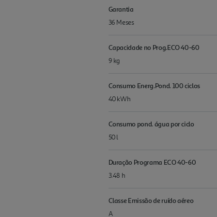
Garantia
36 Meses
Capacidade no Prog.ECO 40-60
9 kg
Consumo Energ.Pond. 100 ciclos
40 kWh
Consumo pond. água por ciclo
50 l
Duração Programa ECO 40-60
3.48 h
Classe Emissão de ruído aéreo
A