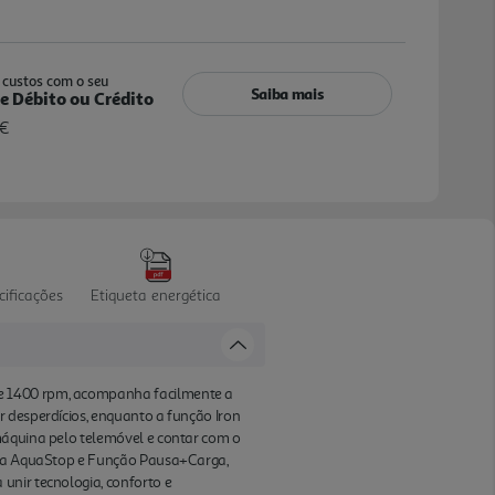
custos com o seu
Saiba mais
e Débito ou Crédito
 €
cificações
Etiqueta energética
 e 1400 rpm, acompanha facilmente a
r desperdícios, enquanto a função Iron
máquina pelo telemóvel e contar com o
inda AquaStop e Função Pausa+Carga,
unir tecnologia, conforto e