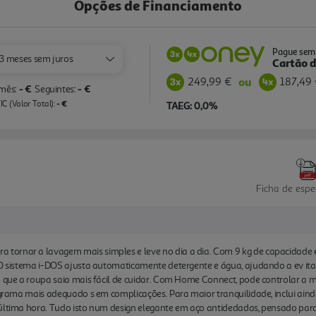
Opções de Financiamento
Pague sem 
3 meses sem juros
Cartão d
249,99 €
187,49
ou
- €
- €
 mês:
Seguintes:
- €
C (Valor Total):
TAEG: 0,0%
Ficha de espe
tornar a lavagem mais simples e leve no dia a dia. Com 9 kg de capacidade
 O sistema i-DOS ajusta automaticamente detergente e água, ajudando a ev ita
a que a roupa saia mais fácil de cuidar. Com Home Connect, pode controlar a 
programa mais adequado s em complicações. Para maior tranquilidade, inclui a
última hora. Tudo isto num design elegante em aço antidedadas, pensado para 