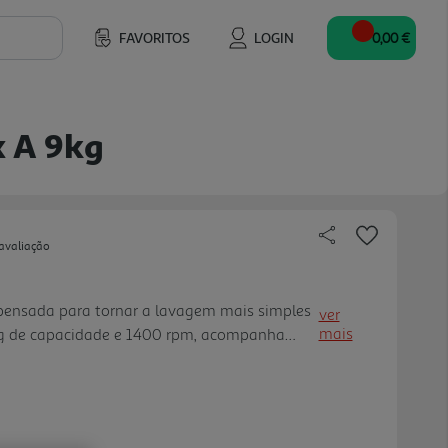
FAVORITOS
LOGIN
0,00 €
x A 9kg
avaliação
nsada para tornar a lavagem mais simples
ver
mais
 kg de capacidade e 1400 rpm, acompanha
lias e lavagens maiores. O sistema i-DOS
ergente e água, ajudando a ev itar
nção Iron Assist reduz os vincos em até 50%,
 fácil de cuidar. Com Home Connect, pode