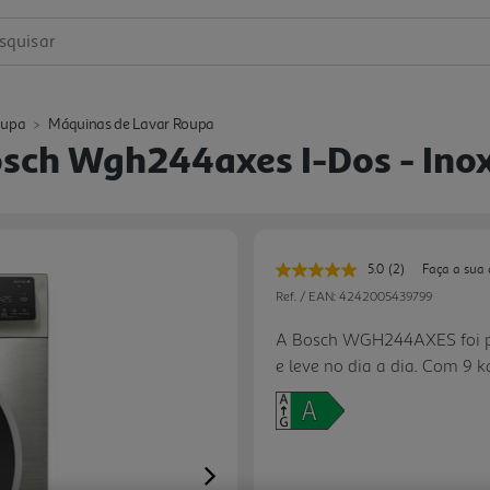
squisar
oupa
Máquinas de Lavar Roupa
sch Wgh244axes I-Dos - Ino
5.0
(2)
Faça a sua 
Leu
2
Ref. / EAN:
4242005439799
avaliações.
Link
A Bosch WGH244AXES foi pe
para
e leve no dia a dia. Com 9
a
mesma
facilmente a rotina de famí
página.
ajusta automaticamente det
desperdícios, enquanto a fu
para que a roupa saia mais
Next