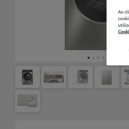
Ao cl
cooki
utili
Cook