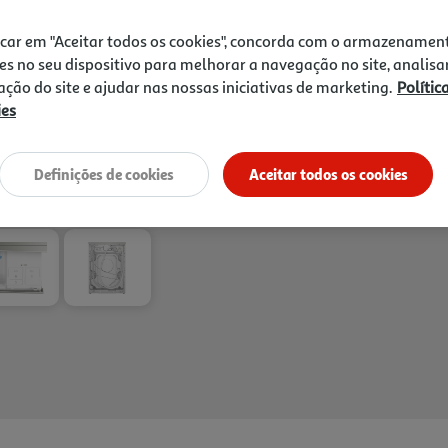
controlar a máquina pelo te
749,99 €
para escolher o programa m
icar em "Aceitar todos os cookies", concorda com o armazenamen
tranquilidade, inclui ainda
es no seu dispositivo para melhorar a navegação no site, analisa
aquelas peças esquecidas à 
zação do site e ajudar nas nossas iniciativas de marketing.
Polític
em aço antidedadas, pensado
ies
praticidade.
Definições de cookies
Aceitar todos os cookies
Entrega estimada entre
20