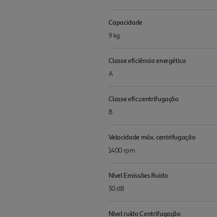
Capacidade
9 kg
Classe eficiência energética
A
Classe efic.centrifugação
B
Velocidade máx. centrifugação
1400 rpm
Nível Emissões Ruido
50 dB
Nível ruído Centrifugação