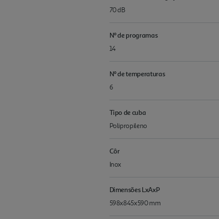
70 dB
Nº de programas
14
Nº de temperaturas
6
Tipo de cuba
Polipropileno
Côr
Inox
Dimensões LxAxP
598x845x590 mm