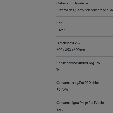
Outras características
Sistema de QuadWash com braço quádrup
Côr
Silver
Dimensões LxAxP
600 x 850 x 600 mm
Cap.nº serviços indiv.Prog.Eco
14
Consumo prog.Eco 100 ciclos
54 kWh
Consumo água Progr.Eco P/ciclo
9.6 l