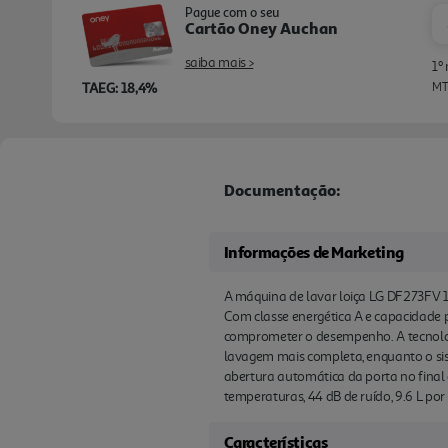
Pague com o seu
Cartão Oney Auchan
saiba mais >
1º
TAEG: 18,4%
MTI
Documentação:
Informações de Marketing
A máquina de lavar loiça LG DF273FV 14
Com classe energética A e capacidade p
comprometer o desempenho. A tecnolog
lavagem mais completa, enquanto o siste
abertura automática da porta no final 
temperaturas, 44 dB de ruído, 9.6 L p
Características