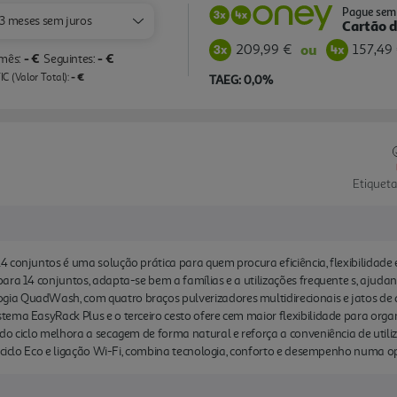
Pague sem 
3 meses sem juros
Cartão d
209,99 €
157,49
ou
- €
- €
 mês:
Seguintes:
- €
C (Valor Total):
TAEG: 0,0%
Etiqueta
 conjuntos é uma solução prática para quem procura eficiência, flexibilidade
ara 14 conjuntos, adapta-se bem a famílias e a utilizações frequente s, ajud
ia QuadWash, com quatro braços pulverizadores multidirecionais e jatos de 
ma EasyRack Plus e o terceiro cesto ofere cem maior flexibilidade para organi
do ciclo melhora a secagem de forma natural e reforça a conveniência de util
or ciclo Eco e ligação Wi-Fi, combina tecnologia, conforto e desempenho numa