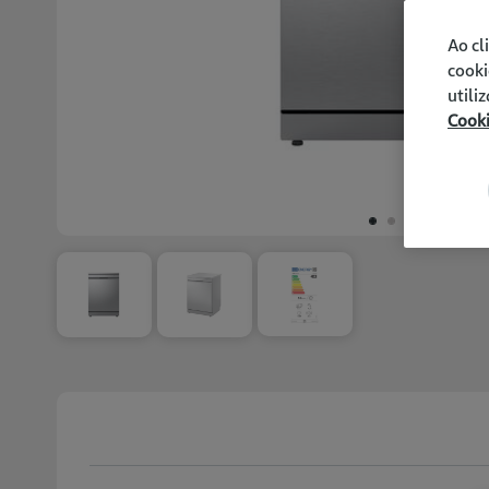
Ao cl
cooki
utili
Cook