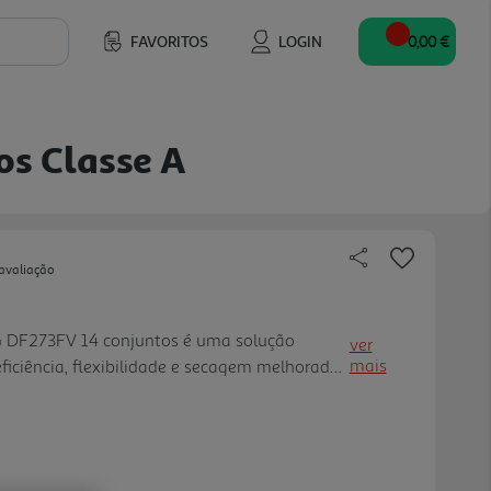
FAVORITOS
LOGIN
0,00 €
os Classe A
avaliação
G DF273FV 14 conjuntos é uma solução
ver
mais
ficiência, flexibilidade e secagem melhorada
ergética A e capacidade para 14 conjuntos,
 utilizações frequente s, ajudando a reduzir
 o desempenho. A tecnologia QuadWash,
ores multidirecionais e jatos de alta