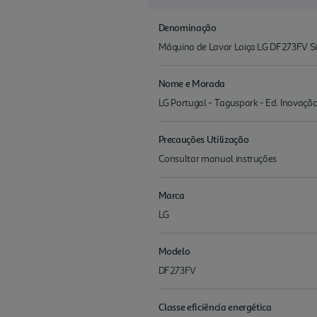
Denominação
Máquina de Lavar Loiça LG DF273FV S
Nome e Morada
LG Portugal - Taguspark - Ed. Inovação 
Precauções Utilização
Consultar manual instruções
Marca
LG
Modelo
DF273FV
Classe eficiência energética