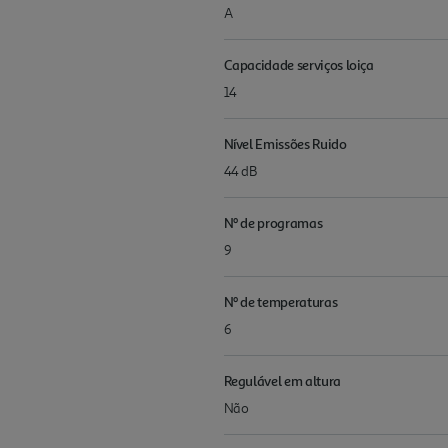
A
Capacidade serviços loiça
14
Nível Emissões Ruido
44 dB
Nº de programas
9
Nº de temperaturas
6
Regulável em altura
Não