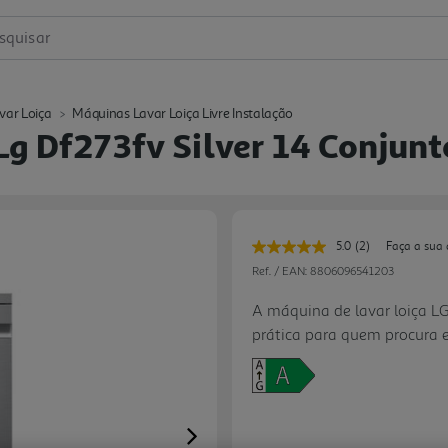
squisar
var Loiça
Máquinas Lavar Loiça Livre Instalação
Lg Df273fv Silver 14 Conjunt
5.0
(2)
Faça a sua 
Leu
2
Ref. / EAN:
8806096541203
avaliações.
Link
A máquina de lavar loiça L
para
prática para quem procura e
a
mesma
no dia a dia. Com classe en
página.
adapta-se bem a famílias e a
consumos sem comprometer
com quatro braços pulverizad
Next