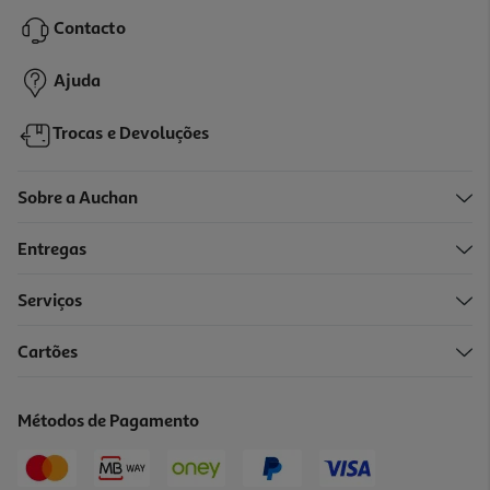
12.99 €/un
Contacto
12,99 €
Ajuda
Trocas e Devoluções
Sobre a Auchan
Entregas
Serviços
Cartões
Auriculares Tws Half In Ear Qilive Q1468 Verde
14.99 €/un
Métodos de Pagamento
14,99 €