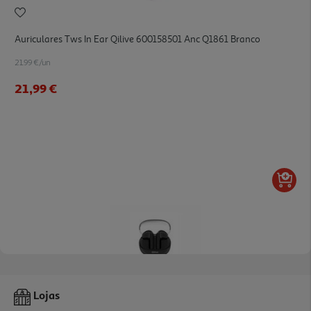
Auriculares Tws In Ear Qilive 600158501 Anc Q1861 Branco
21.99 €/un
21,99 €
3.0
(1)
Auriculares Half In Ear Qilive 600188049 Tws Preto Q.1049
Lojas