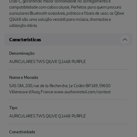
USB-C, garantindo maior comodidade no carregamento e
compatibilidade com cabos atuais. Perfeitos para quem procura
auriculares Bluetooth acessíveis, práticos e fáceis de usar, os Qilive
Q1468 são uma solução versátil para música, chamadas e
utilização diária.
Características
Denominação
AURICULARES TWS QILIVE Q.1468 PURPLE
Nome e Morada
SAS OIA, 200, rue de la Recherche, Le Colibri BP 169, 59650
Villeneuve d'Ascq, France www.auchanretail.com/contact
Tipo
AURICULARES TWS QILIVE Q.1468 PURPLE
Conectividade