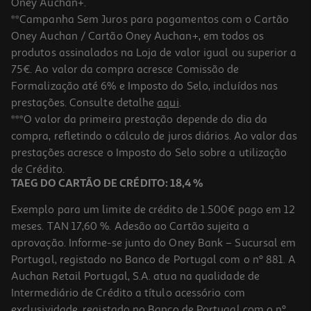
Oney Auchan+.
**Campanha Sem Juros para pagamentos com o Cartão
Oney Auchan / Cartão Oney Auchan+, em todos os
produtos assinalados na Loja de valor igual ou superior a
75€. Ao valor da compra acresce Comissão de
Formalização até 6% e Imposto do Selo, incluídos nas
prestações. Consulte detalhe
aqui
.
5.0
(3)
Auriculares Tws Qilive Q.1225 Desporto
***O valor da primeira prestação depende do dia da
compra, refletindo o cálculo de juros diários. Ao valor das
24.99 €/un
prestações acresce o Imposto do Selo sobre a utilização
24,99 €
de Crédito.
TAEG DO CARTÃO DE CRÉDITO: 18,4 %
Exemplo para um limite de crédito de 1.500€ pago em 12
meses. TAN 17,60 %. Adesão ao Cartão sujeita a
aprovação. Informe-se junto do Oney Bank – Sucursal em
Portugal, registado no Banco de Portugal com o nº 881. A
Auchan Retail Portugal, S.A. atua na qualidade de
Intermediário de Crédito a título acessório com
exclusividade, registado no Banco de Portugal com o nº