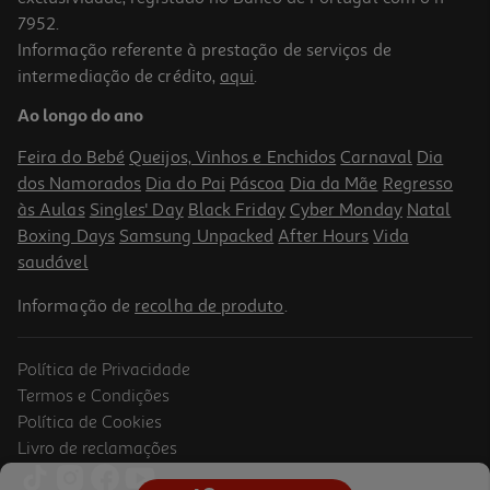
7952.
Informação referente à prestação de serviços de
3.9
(7)
intermediação de crédito,
aqui
.
Auriculares Sem Fios Qilive Q.1342 Led Screen Preto
Ao longo do ano
12.99 €/un
Feira do Bebé
Queijos, Vinhos e Enchidos
Carnaval
Dia
12,99 €
dos Namorados
Dia do Pai
Páscoa
Dia da Mãe
Regresso
às Aulas
Singles' Day
Black Friday
Cyber Monday
Natal
Boxing Days
Samsung Unpacked
After Hours
Vida
saudável
Informação de
recolha de produto
.
Política de Privacidade
Termos e Condições
Política de Cookies
Livro de reclamações
Auriculares True Wireless Qilive Q.1930 20h Azul