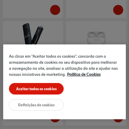
3.4
(17)
Ao clicar em "Aceitar todos os cookies", concorda com o
Xiaomi Mi Stick Android Tv
Auriculares Tws Oppo Enco Air
armazenamento de cookies no seu dispositivo para melhorar
1/8gb
4 Branco
a navegação no site, analisar a utilização do site e ajudar nas
49.99 €/un
24.99 €/un
nossas iniciativas de marketing.
Política de Cookies
49,99 €
24,99 €
Aceitar todos os cookies
Definições de cookies