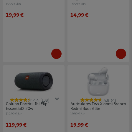
19.99 €/un
14.99 €/un
19,99 €
14,99 €
4.4
(138)
4.8
(4)
Coluna Portátil Jbl Flip
Auriculares Tws Xiaomi Branco
Essential2 20w
Redmi Buds 6lite
119.99 €/un
19.99 €/un
119,99 €
19,99 €