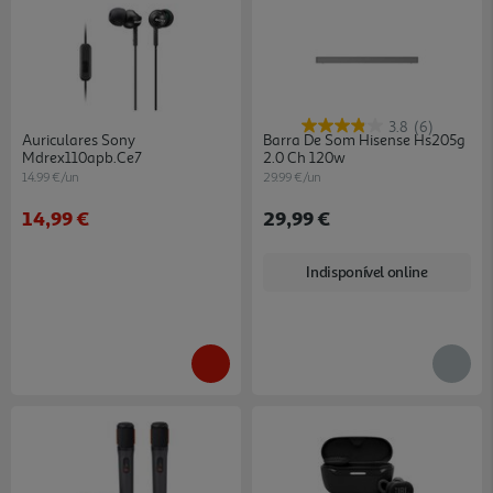
3.8
(6)
Auriculares Sony
Barra De Som Hisense Hs205g
Mdrex110apb.ce7
2.0 Ch 120w
14.99 €/un
29.99 €/un
14,99 €
29,99 €
Indisponível online