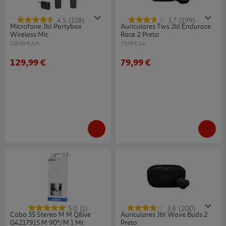
4.5
(108)
3.7
(199)
Microfone Jbl Partybox
Auriculares Tws Jbl Endurace
Wireless Mic
Race 2 Preto
129.99 €/un
79.99 €/un
129,99 €
79,99 €
5.0
(1)
3.8
(200)
Cabo 35 Stereo M M Qilive
Auriculares Jbl Wave Buds 2
G4217915 M 90º/m 1 Mt
Preto