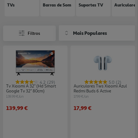
TVs
Barras de Som
Suportes TV
Auriculares
Mais Populares
Filtros
4.2
(29)
5.0
(2)
Tv Xiaomi A 32" (hd Smart
Auriculares Tws Xiaomi Azul
Google Tv 32" 80cm)
Redmi Buds 6 Active
139.99 €/un
17.99 €/un
139,99 €
17,99 €