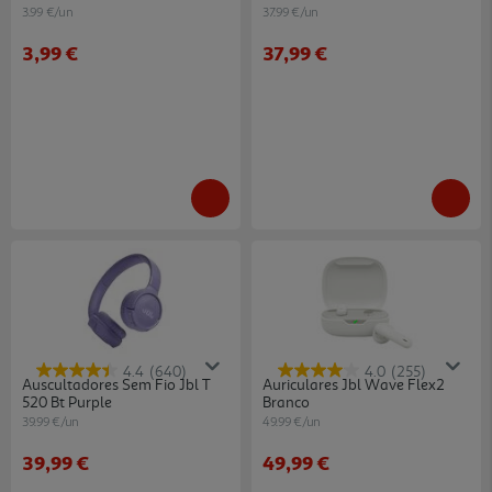
3.99 €/un
37.99 €/un
3,99 €
37,99 €
4.4
(640)
4.0
(255)
Auscultadores Sem Fio Jbl T
Auriculares Jbl Wave Flex2
520 Bt Purple
Branco
39.99 €/un
49.99 €/un
39,99 €
49,99 €