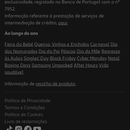
exclusividade, registado no Banco de Portugal com o nº
7952.
Informação referente à prestação de serviços de
intermediação de crédito,
aqui
.
Ao longo do ano
Feira do Bebé
Queijos, Vinhos e Enchidos
Carnaval
Dia
dos Namorados
Dia do Pai
Páscoa
Dia da Mãe
Regresso
às Aulas
Singles' Day
Black Friday
Cyber Monday
Natal
Boxing Days
Samsung Unpacked
After Hours
Vida
saudável
Informação de
recolha de produto
.
Política de Privacidade
Termos e Condições
Política de Cookies
Livro de reclamações