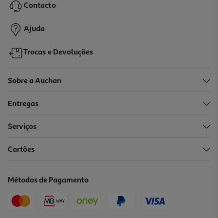
Contacto
639,99 €
Ajuda
Indisponível online
Trocas e Devoluções
Sobre a Auchan
Entregas
Serviços
4.8
(4)
Cartões
Maquina De Lavar Roupa Bosch Wge03400ep - Branco A 8kg
449.99 €/un
Métodos de Pagamento
449,99 €