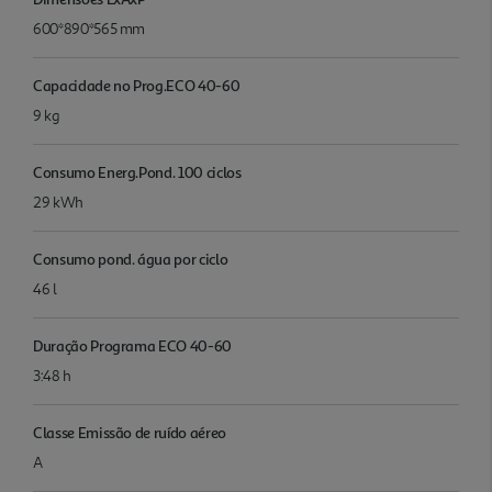
600*890*565 mm
Capacidade no Prog.ECO 40-60
9 kg
Consumo Energ.Pond. 100 ciclos
29 kWh
Consumo pond. água por ciclo
46 l
Duração Programa ECO 40-60
3:48 h
Classe Emissão de ruído aéreo
A