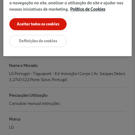
proteja os tecidos TurboWashT 360 - Lavagem profunda em
a navegação no site, analisar a utilização do site e ajudar nas
apenas 39 minutos SteamT - Remova os alérgenos da sua roupa
nossas iniciativas de marketing.
Política de Cookies
com vapor
Aceitar todos os cookies
Características
Definições de cookies
Denominação
MÁQUINA LAVAR ROUPA LG MATTE BLACK F4X7009TBB
Nome e Morada
LG Portugal - Taguspark - Ed. Inovação I Corpo I, Av. Jacques Delors
3, 2740-122 Porto Salvo, Portugal
Precauções Utilização
Consultar manual instruções
Marca
LG