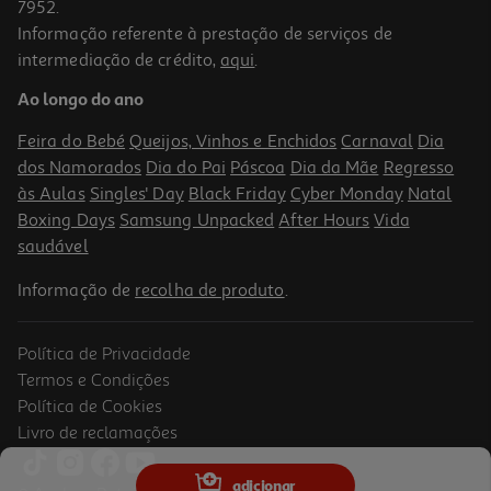
7952.
Informação referente à prestação de serviços de
intermediação de crédito,
aqui
.
Máquina De Lavar Roupa Bosch Wuu28t6kes - Inox A 9kg
Ao longo do ano
729.99 €/un
Feira do Bebé
Queijos, Vinhos e Enchidos
Carnaval
Dia
729,99 €
dos Namorados
Dia do Pai
Páscoa
Dia da Mãe
Regresso
às Aulas
Singles' Day
Black Friday
Cyber Monday
Natal
Boxing Days
Samsung Unpacked
After Hours
Vida
saudável
Informação de
recolha de produto
.
Política de Privacidade
Termos e Condições
Política de Cookies
Livro de reclamações
Máquina De Lavar Roupa Siemens Wg44g2zaes - Branco A 9kg
adicionar