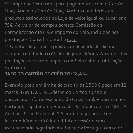
**Campanha Sem Juros para pagamentos com o Cartão
Oney Auchan / Cartão Oney Auchan+, em todos os
produtos assinalados na Loja de valor igual ou superior a
75€. Ao valor da compra acresce Comissão de
Formalização até 6% e Imposto do Selo, incluídos nas
prestações. Consulte detalhe
aqui
.
4.3
(215)
Máquina Lavar Roupa Lg F4x1008nwk Branco 8kg A
***O valor da primeira prestação depende do dia da
compra, refletindo o cálculo de juros diários. Ao valor das
499.99 €/un
prestações acresce o Imposto do Selo sobre a utilização
499,99 €
de Crédito.
TAEG DO CARTÃO DE CRÉDITO: 18,4 %
Exemplo para um limite de crédito de 1.500€ pago em 12
meses. TAN 17,60 %. Adesão ao Cartão sujeita a
aprovação. Informe-se junto do Oney Bank – Sucursal em
Portugal, registado no Banco de Portugal com o nº 881. A
Auchan Retail Portugal, S.A. atua na qualidade de
Intermediário de Crédito a título acessório com
exclusividade, registado no Banco de Portugal com o nº