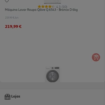
4.3
(10)
Máquina Lavar Roupa Qilive Q.6543 - Branco D 6kg
219.99 €/un
219,99 €
4.5
(4)
Máquina De Lavar Roupa Samsung Ww80cgc04daeep Wi-Fi -
Lojas
Branco A 8kg
639.99 €/un