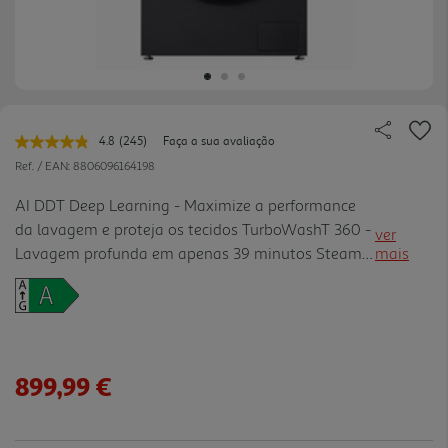
4.8
(245)
Faça a sua avaliação
Leu
245
Ref. / EAN:
8806096164198
avaliações.
Link
AI DDT Deep Learning - Maximize a performance
para
da lavagem e proteja os tecidos TurboWashT 360 -
a
ver
mesma
Lavagem profunda em apenas 39 minutos SteamT
mais
página.
- Remova os alérgenos da sua roupa com vapor
899,99 €