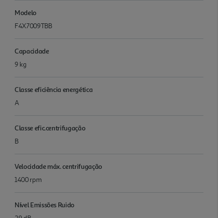
Modelo
F4X7009TBB
Capacidade
9 kg
Classe eficiência energética
A
Classe efic.centrifugação
B
Velocidade máx. centrifugação
1400 rpm
Nível Emissões Ruido