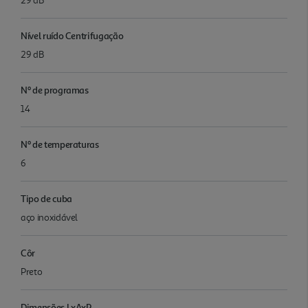
29 dB
Nível ruído Centrifugação
29 dB
Nº de programas
14
Nº de temperaturas
6
Tipo de cuba
aço inoxidável
Côr
Preto
Dimensões LxAxP