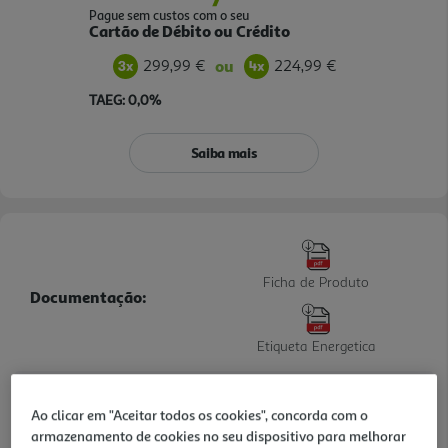
Pague sem custos com o seu
Cartão de Débito ou Crédito
299,99 €
224,99 €
ou
TAEG: 0,0%
Saiba mais
Ficha de Produto
Documentação:
Etiqueta Energetica
Informações de Marketing
Ao clicar em "Aceitar todos os cookies", concorda com o
AI DDT Deep Learning - Maximize a performance da lavagem e
armazenamento de cookies no seu dispositivo para melhorar