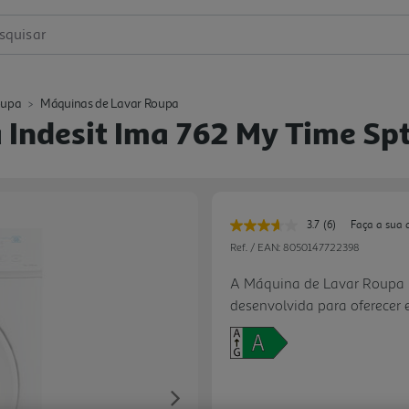
squisar
oupa
Máquinas de Lavar Roupa
Indesit Ima 762 My Time Spt
3.7
(6)
Faça a sua 
Leu
6
Ref. / EAN:
8050147722398
avaliações.
Link
A Máquina de Lavar Roupa I
para
desenvolvida para oferecer e
a
mesma
dia. Com capacidade de 7 k
página.
1200 rpm e classe energétic
famílias pequenas que pr
controlado. Conta com 15 p
Next