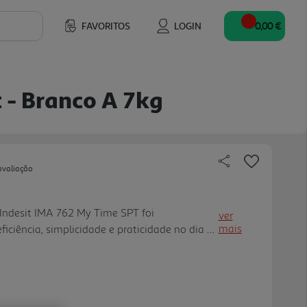
FAVORITOS
LOGIN
0,00 €
 - Branco A 7kg
avaliação
ndesit IMA 762 My Time SPT foi
ver
mais
ficiência, simplicidade e praticidade no dia a
g, velocidade máxima de centrifugação de
a A, é uma solução adequada p ara casais e
ocuram bom desempenho com consumo
rogramas e 3 temperaturas, permitindo