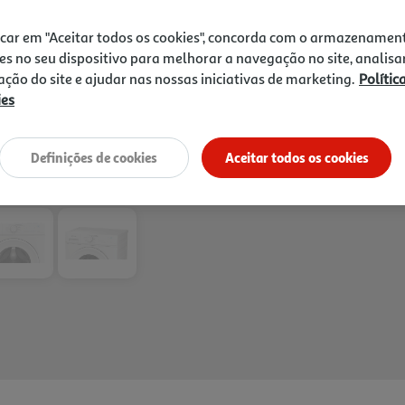
adaptar a lavagem a diferen
319,99 €
aço inoxidável ajuda a refo
icar em "Aceitar todos os cookies", concorda com o armazenamen
consumo de 39 kWh por 100 c
es no seu dispositivo para melhorar a navegação no site, analisa
nível de ruído de 74 dB na 
zação do site e ajudar nas nossas iniciativas de marketing.
Polític
eficiência para a rotina da
ies
profundidade de 47.4 cm fac
Definições de cookies
Aceitar todos os cookies