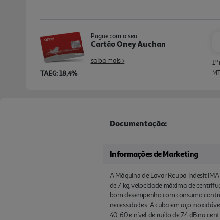
Pague com o seu
Cartão Oney Auchan
saiba mais >
1º
TAEG: 18,4%
MTI
Documentação:
Informações de Marketing
A Máquina de Lavar Roupa Indesit IMA 7
de 7 kg, velocidade máxima de centrif
bom desempenho com consumo controlad
necessidades. A cuba em aço inoxidável
40-60 e nível de ruído de 74 dB na cen