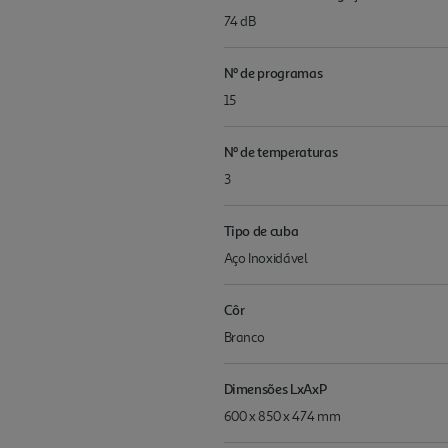
74 dB
Nº de programas
15
Nº de temperaturas
3
Tipo de cuba
Aço Inoxidável
Côr
Branco
Dimensões LxAxP
600 x 850 x 474 mm