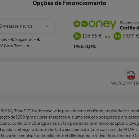
Opções de Financiamento
Pague sem 
3 meses sem juros
Cartão d
106,66 €
79,99 
ou
- €
- €
 mês:
Seguintes:
- €
C (Valor Total):
TAEG: 0,0%
IMA 762 MY TI
62 My Time SPT foi desenvolvida para oferecer eficiência, simplicidade e prat
ugação de 1200 rpm e classe energética A, é uma solução adequada p ara casai
o. Conta com 15 programas e 3 temperaturas, permitindo adaptar a lavagem
 ajuda a reforçar a durabilidade d o equipamento. Com consumo de 39 kWh por 
trifugação, combina funcionalidade e eficiência para a rotina da lavandaria.