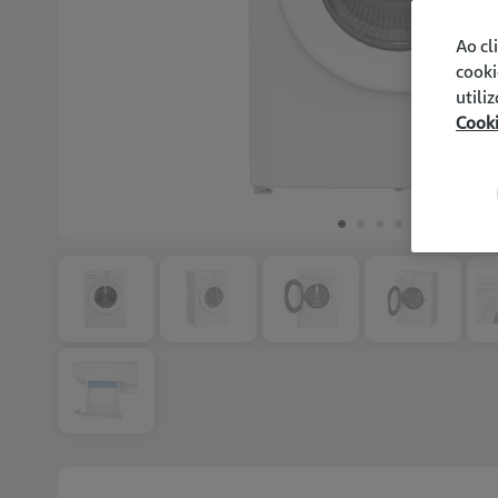
Ao cl
cooki
utili
Cook