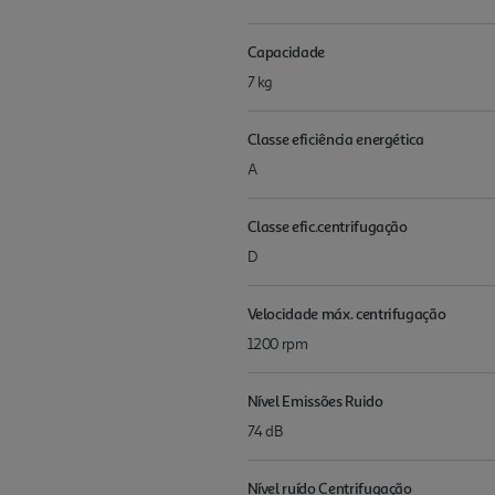
Capacidade
7 kg
Classe eficiência energética
A
Classe efic.centrifugação
D
Velocidade máx. centrifugação
1200 rpm
Nível Emissões Ruido
74 dB
Nível ruído Centrifugação