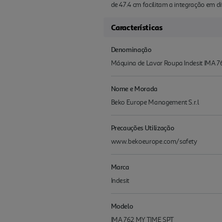
de 47.4 cm facilitam a integração em d
Características
Denominação
Máquina de Lavar Roupa Indesit IMA 
Nome e Morada
Beko Europe Management S.r.l
Precauções Utilização
www.bekoeurope.com/safety
Marca
Indesit
Modelo
IMA 762 MY TIME SPT