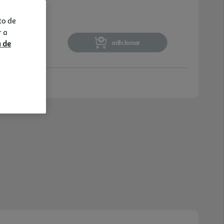
tes tipos de roupa e necessidades. A cuba em
rçar a durabilidade d o equipamento. Com
to de
iclos, 43 L de água por ciclo Eco 40-60 e
r a
centrifugação, combina funcionalidade e
adicionar
a de
 lavandaria. O acabamento branco e a
ilitam a integração em diferentes espaços.