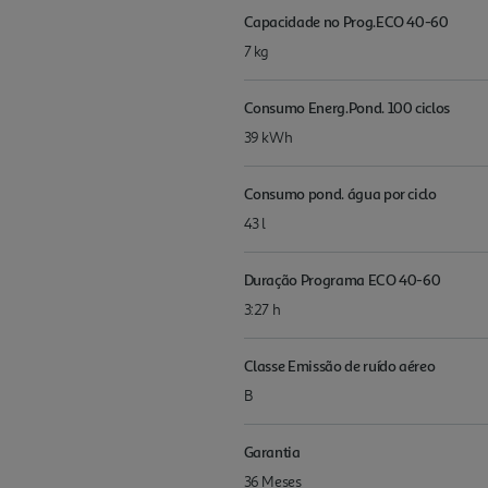
Capacidade no Prog.ECO 40-60
7 kg
Consumo Energ.Pond. 100 ciclos
39 kWh
Consumo pond. água por ciclo
43 l
Duração Programa ECO 40-60
3:27 h
Classe Emissão de ruído aéreo
B
Garantia
36 Meses