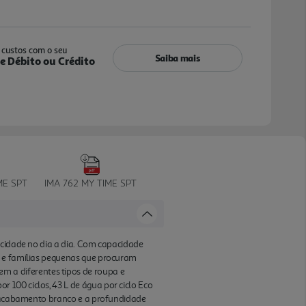
custos com o seu
Saiba mais
e Débito ou Crédito
€
ME SPT
IMA 762 MY TIME SPT
icidade no dia a dia. Com capacidade
s e famílias pequenas que procuram
 a diferentes tipos de roupa e
100 ciclos, 43 L de água por ciclo Eco
 O acabamento branco e a profundidade