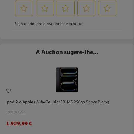
A Auchan sugere-lhe...
Ipad Pro Apple (wifi+cellular 13'' M5 256gb Space Black)
1929.99 €/un
1.929,99 €