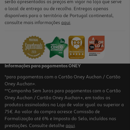
serão apresentados os preços em vigor na loja que serve
o local de entrega ou de recolha. Entregas apenas
disponíveis para o território de Portugal continental,
consulte mais informações
aqui
.
Apple Ipad Air 13'' M4 256gb Blue
1169.99 €/un
1.169,99 €
Informações para pagamentos ONEY
*para pagamentos com o Cartão Oney Auchan / Cartão
Oney Auchan+.
**Campanha Sem Juros para pagamentos com o Cartão
Oney Auchan / Cartão Oney Auchan+, em todos os
produtos assinalados na Loja de valor igual ou superior a
75€. Ao valor da compra acresce Comissão de
Formalização até 6% e Imposto do Selo, incluídos nas
prestações. Consulte detalhe
aqui
.