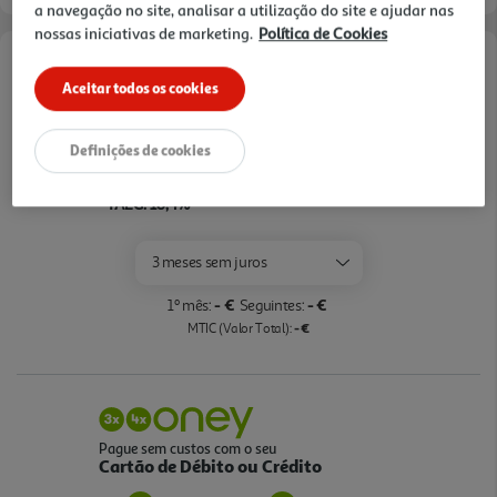
a navegação no site, analisar a utilização do site e ajudar nas
nossas iniciativas de marketing.
Política de Cookies
Opções de Financiamento
Aceitar todos os cookies
Pague com o seu
Cartão Oney Auchan
Definições de cookies
saiba mais >
TAEG: 18,4%
3 meses sem juros
- €
- €
1º mês:
Seguintes:
- €
MTIC (Valor Total):
Pague sem custos com o seu
Cartão de Débito ou Crédito