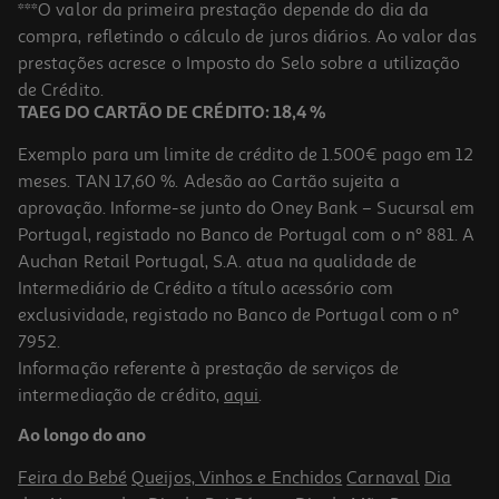
Apple Ipad Air 13'' M4 128gb Purple
***O valor da primeira prestação depende do dia da
compra, refletindo o cálculo de juros diários. Ao valor das
1029.99 €/un
prestações acresce o Imposto do Selo sobre a utilização
1.029,99 €
de Crédito.
TAEG DO CARTÃO DE CRÉDITO: 18,4 %
Exemplo para um limite de crédito de 1.500€ pago em 12
meses. TAN 17,60 %. Adesão ao Cartão sujeita a
aprovação. Informe-se junto do Oney Bank – Sucursal em
Portugal, registado no Banco de Portugal com o nº 881. A
Auchan Retail Portugal, S.A. atua na qualidade de
Intermediário de Crédito a título acessório com
exclusividade, registado no Banco de Portugal com o nº
7952.
Informação referente à prestação de serviços de
intermediação de crédito,
aqui
.
Ipad Mini 7 Apple Wi-Fi 256gb Starlight
Ao longo do ano
829.99 €/un
Feira do Bebé
Queijos, Vinhos e Enchidos
Carnaval
Dia
829,99 €