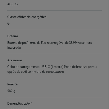
iPadOS
Classe eficiência energética
G
Bateria
Bateria de polímeros de lítio recarregável de 38,99 watt-hora
integrada
Acessórios
Cabo de carregamento USB-C (1 metro) Pano de limpeza para a
opção de ecrã com vidro de nanotextura
Peso Gr
582 g
Dimensões LxAxP