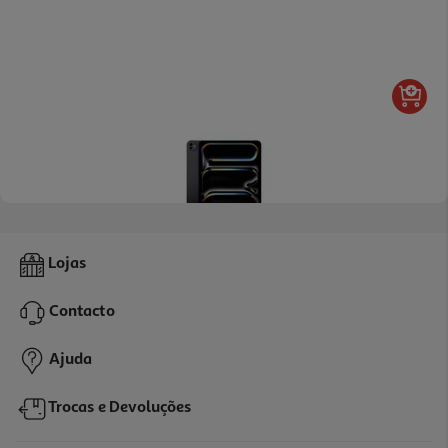
Ipad Pro Apple (wi-Fi 13'' M5 256gb Space Black)
Lojas
1679.99 €/un
Contacto
1.679,99 €
Ajuda
Trocas e Devoluções