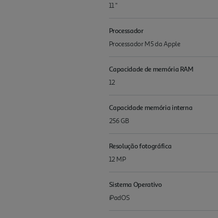
11 "
Processador
Processador M5 da Apple
Capacidade de memória RAM
12
Capacidade memória interna
256 GB
Resolução fotográfica
12 MP
Sistema Operativo
iPadOS