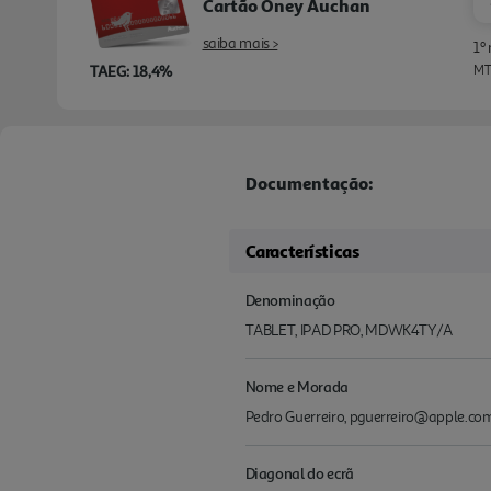
Cartão Oney Auchan
saiba mais >
1º
TAEG: 18,4%
MTI
Documentação:
Características
Denominação
TABLET, IPAD PRO, MDWK4TY/A
Nome e Morada
Pedro Guerreiro, pguerreiro@apple.com 
Diagonal do ecrã