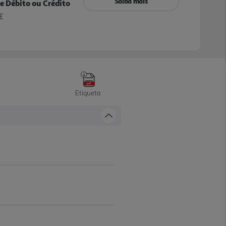
Saiba mais
e Débito ou Crédito
€
Etiqueta