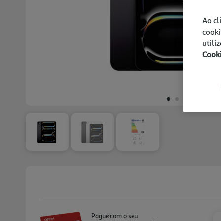
Ao cl
cooki
utili
Cook
Pague com o seu