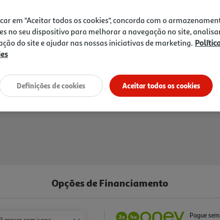
1h
Recolha em loja Express
*
3h
Recolha Drive
*
icar em "Aceitar todos os cookies", concorda com o armazenamen
es no seu dispositivo para melhorar a navegação no site, analisa
*Mediante disponibilidade de slot de entreg
zação do site e ajudar nas nossas iniciativas de marketing.
Polític
ies
Definições de cookies
Aceitar todos os cookies
Opções de Financiamento
Pague sem 