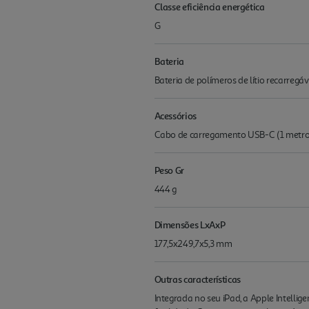
Classe eficiência energética
G
Bateria
Bateria de polímeros de lítio recarregá
Acessórios
Cabo de carregamento USB-C (1 metro)
Peso Gr
444 g
Dimensões LxAxP
177,5x249,7x5,3 mm
Outras características
Integrada no seu iPad, a Apple Intellige