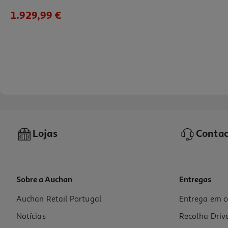
1.929,99 €
Lojas
Contac
Sobre a Auchan
Entregas
Auchan Retail Portugal
Entrega em c
Ipad Pro Apple (11" Wi-Fi M5 256gb Silver)
Notícias
Recolha Driv
1329.99 €/un