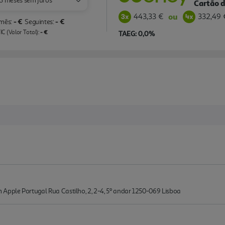
3 meses sem juros
Cartão d
443,33 €
332,49 
ou
- €
- €
 mês:
Seguintes:
- €
C (Valor Total):
TAEG: 0,0%
Apple Portugal Rua Castilho, 2, 2-4, 5º andar 1250-069 Lisboa