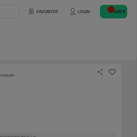
FAVORITOS
LOGIN
0,00 €
avaliação
e encomendar até às 12h.