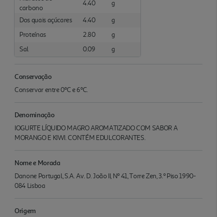
4.40
g
carbono
Dos quais açúcares
4.40
g
Proteínas
2.80
g
Sal
0.09
g
Conservação
Conservar entre 0ºC e 6ºC.
Denominação
IOGURTE LÍQUIDO MAGRO AROMATIZADO COM SABOR A
MORANGO E KIWI. CONTÉM EDULCORANTES.
Nome e Morada
Danone Portugal, S.A. Av. D. João II, Nº 41, Torre Zen, 3.º Piso 1990-
084 Lisboa
Origem