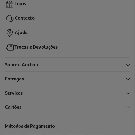
Iogurte Auchan Líquido Magro Morango Sem Glúten 1kg
Lojas
1.49 €/Kg
Contacto
1,49 €
Ajuda
Trocas e Devoluções
Sobre a Auchan
Entregas
Serviços
Cartões
Iogurte Líquido Magro Auchan Morango E Kiwi 4x160g
2.11 €/Kg
Métodos de Pagamento
1,35 €