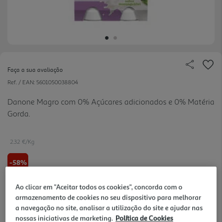
Faça a sua avaliação
Ref. / EAN:
5601050038804
Danone Magro com 0% Açúcares adicionados e 0% Matéria
Gorda.
2.32 €/Kg
-58%
Price reduced from
to
3,39 €
Ao clicar em "Aceitar todos os cookies", concorda com o
1,44 €
armazenamento de cookies no seu dispositivo para melhorar
a navegação no site, analisar a utilização do site e ajudar nas
Promoção:
de 11/6/2026 a 19/8/2026
nossas iniciativas de marketing.
Política de Cookies