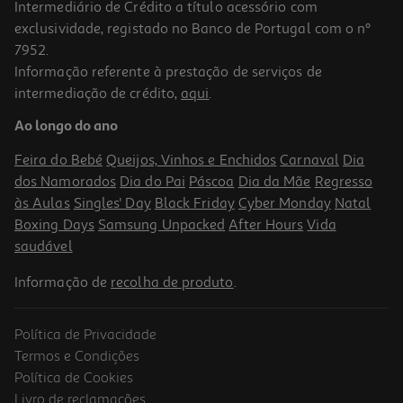
Intermediário de Crédito a título acessório com
exclusividade, registado no Banco de Portugal com o nº
7952.
Informação referente à prestação de serviços de
intermediação de crédito,
aqui
.
Iogurte Líquido Magro Auchan Morango E Cereais 160g
Ao longo do ano
2.19 €/Kg
Feira do Bebé
Queijos, Vinhos e Enchidos
Carnaval
Dia
0,35 €
dos Namorados
Dia do Pai
Páscoa
Dia da Mãe
Regresso
às Aulas
Singles' Day
Black Friday
Cyber Monday
Natal
Boxing Days
Samsung Unpacked
After Hours
Vida
saudável
Informação de
recolha de produto
.
Política de Privacidade
Termos e Condições
Política de Cookies
Livro de reclamações