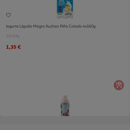
Iogurte Líquido Magro Auchan Piña Colada 4x160g
2.11 €/Kg
1,35 €
4.3
(12)