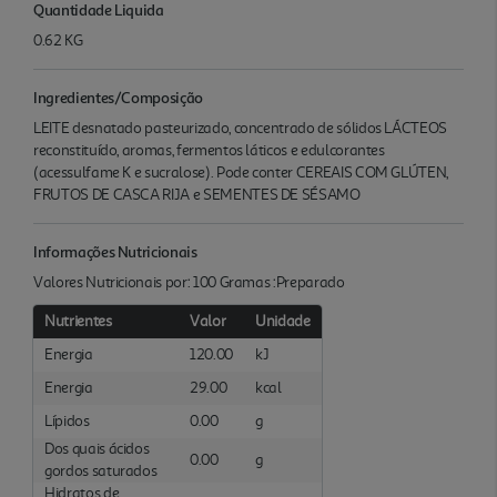
Quantidade Liquida
0.62 KG
Ingredientes/Composição
LEITE desnatado pasteurizado, concentrado de sólidos LÁCTEOS
reconstituído, aromas, fermentos láticos e edulcorantes
(acessulfame K e sucralose). Pode conter CEREAIS COM GLÚTEN,
FRUTOS DE CASCA RIJA e SEMENTES DE SÉSAMO
Informações Nutricionais
Valores Nutricionais por: 100 Gramas :Preparado
Nutrientes
Valor
Unidade
Energia
120.00
kJ
Energia
29.00
kcal
Lípidos
0.00
g
Dos quais ácidos
0.00
g
gordos saturados
Hidratos de