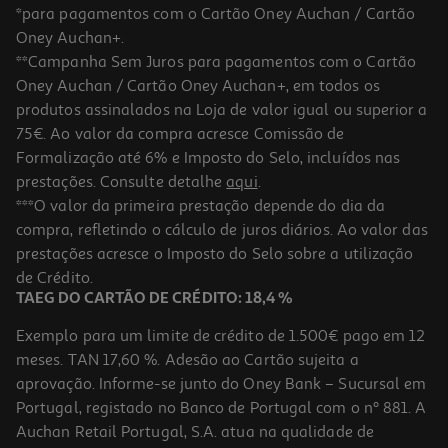
*para pagamentos com o Cartão Oney Auchan / Cartão
Oney Auchan+.
**Campanha Sem Juros para pagamentos com o Cartão
Oney Auchan / Cartão Oney Auchan+, em todos os
produtos assinalados na Loja de valor igual ou superior a
75€. Ao valor da compra acresce Comissão de
Formalização até 6% e Imposto do Selo, incluídos nas
prestações. Consulte detalhe
aqui
.
Iogurte Líquido Magro Auchan Morango 4x160g
***O valor da primeira prestação depende do dia da
compra, refletindo o cálculo de juros diários. Ao valor das
2.11 €/Kg
prestações acresce o Imposto do Selo sobre a utilização
1,35 €
de Crédito.
TAEG DO CARTÃO DE CRÉDITO: 18,4 %
Exemplo para um limite de crédito de 1.500€ pago em 12
meses. TAN 17,60 %. Adesão ao Cartão sujeita a
aprovação. Informe-se junto do Oney Bank – Sucursal em
Portugal, registado no Banco de Portugal com o nº 881. A
Auchan Retail Portugal, S.A. atua na qualidade de