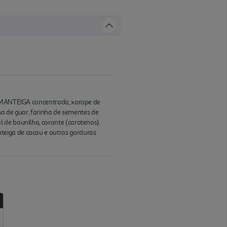
e, MANTEIGA concentrada, xarope de
oma de guar, farinha de sementes de
 de baunilha, corante (carotenos).
teiga de cacau e outras gorduras