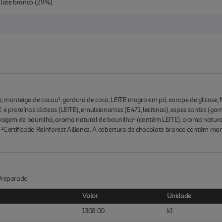
late branco (29%)
ua, manteiga de cacau¹, gordura de coco, LEITE magro em pó, xarope de glicos
 e proteínas lácteas (LEITE), emulsionantes (E471, lecitinas), espes santes (g
 vagem de baunilha, aroma natural de baunilha¹ (contém LEITE), aroma natural
ertificado Rainforest Alliance. A cobertura de chocolate branco contém man
:Preparado
Valor
Unidade
1308.00
kJ