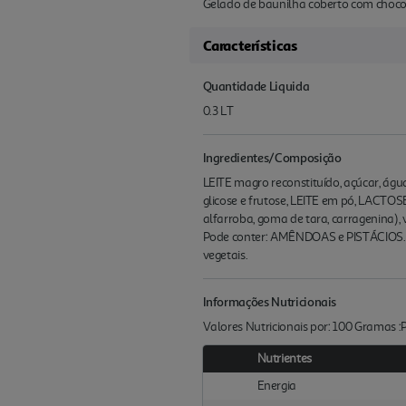
Gelado de baunilha coberto com choco
Características
Quantidade Liquida
0.3 LT
Ingredientes/Composição
LEITE magro reconstituído, açúcar, ág
glicose e frutose, LEITE em pó, LACTOSE
alfarroba, goma de tara, carragenina),
Pode conter: AMÊNDOAS e PISTÁCIOS. ¹C
vegetais.
Informações Nutricionais
Valores Nutricionais por: 100 Gramas 
Nutrientes
Energia