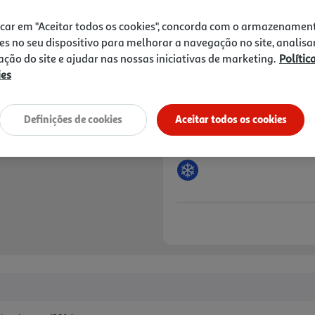
Price reduced from
to
4,99 €
2,99 €
icar em "Aceitar todos os cookies", concorda com o armazenamen
es no seu dispositivo para melhorar a navegação no site, analisa
Promoção:
de 23/7/2026 a 18/8/2026
zação do site e ajudar nas nossas iniciativas de marketing.
Polític
Notas de preparação
ies
Definições de cookies
Aceitar todos os cookies