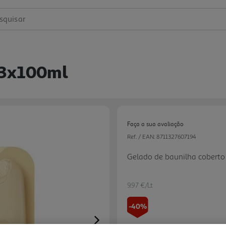
squisar
 3x100ml
Faça a sua avaliação
Ref. / EAN:
8711327607194
Gelado de baunilha coberto
9.97 €/Lt
-40%
Next