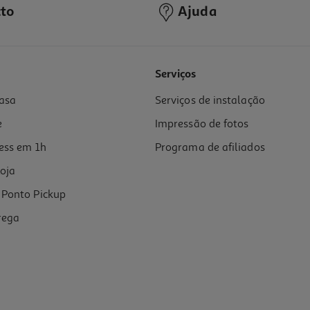
to
Ajuda
5.0
(2)
Serviços
asa
Serviços de instalação
e
Impressão de fotos
ess em 1h
Programa de afiliados
oja
Ponto Pickup
rega