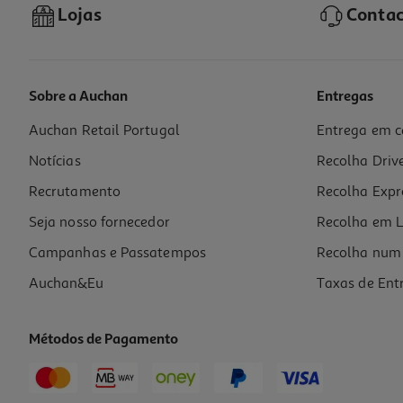
Lojas
Contac
Sobre a Auchan
Entregas
Auchan Retail Portugal
Entrega em c
Gelado Palito Auchan Café 4x100ml
Notícias
Recolha Driv
9.48 €/Lt
Recrutamento
Recolha Expr
3,79 €
Seja nosso fornecedor
Recolha em L
Campanhas e Passatempos
Recolha num 
Auchan&Eu
Taxas de Ent
Métodos de Pagamento