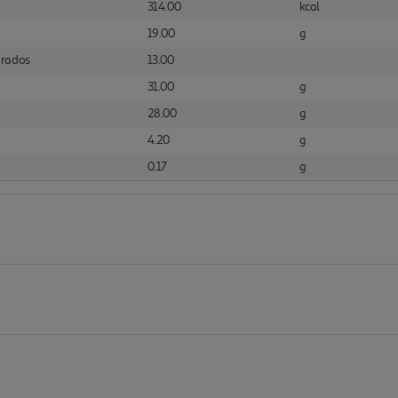
314.00
kcal
19.00
g
urados
13.00
31.00
g
28.00
g
4.20
g
0.17
g