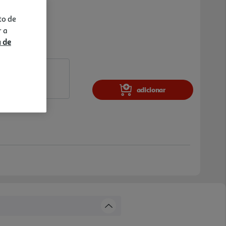
to de
r a
a de
adicionar