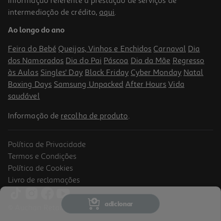
Informação referente à prestação de serviços de
5.0
(1)
intermediação de crédito,
aqui
.
Livro O Lobo Que Sonhava Com Oceano Livro De Histórias
Ao longo do ano
8.99 €/un
10,00 €
PVP de editor
Feira do Bebé
Queijos, Vinhos e Enchidos
Carnaval
Dia
8,99 €
dos Namorados
Dia do Pai
Páscoa
Dia da Mãe
Regresso
às Aulas
Singles' Day
Black Friday
Cyber Monday
Natal
Boxing Days
Samsung Unpacked
After Hours
Vida
saudável
Informação de
recolha de produto
.
Política de Privacidade
-10%
Termos e Condições
Política de Cookies
Livro de reclamações
Livro O Urso De Companhia
adicionar
© Auchan Retail Portugal
12.51 €/un