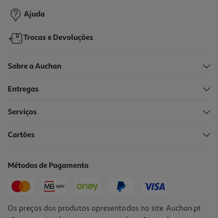
Ajuda
Trocas e Devoluções
Sobre a Auchan
Entregas
-10%
Serviços
Cartões
Livro K-Pop - Livro De Fãs
13.95 €/un
Métodos de Pagamento
15,50 €
PVP de editor
13,95 €
Os preços dos produtos apresentados no site Auchan.pt