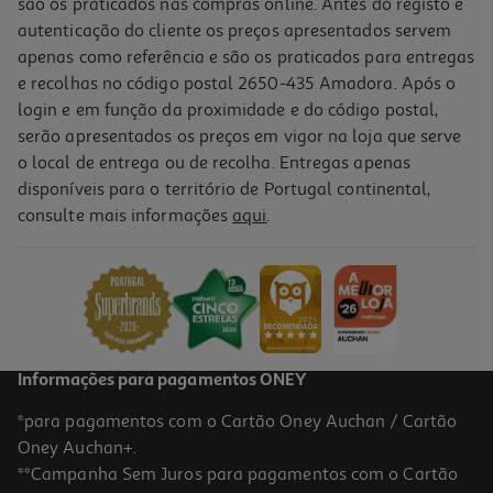
são os praticados nas compras online. Antes do registo e
autenticação do cliente os preços apresentados servem
apenas como referência e são os praticados para entregas
e recolhas no código postal 2650-435 Amadora. Após o
login e em função da proximidade e do código postal,
-10%
serão apresentados os preços em vigor na loja que serve
o local de entrega ou de recolha. Entregas apenas
disponíveis para o território de Portugal continental,
consulte mais informações
aqui
.
Livro Toca A Sair - Livro De Histórias
13.49 €/un
14,99 €
PVP de editor
13,49 €
Informações para pagamentos ONEY
*para pagamentos com o Cartão Oney Auchan / Cartão
Oney Auchan+.
**Campanha Sem Juros para pagamentos com o Cartão