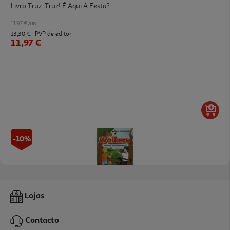
Livro Truz-Truz! É Aqui A Festa?
11.97 €/un
13,30 €
PVP de editor
11,97 €
-10%
Livro Os Walkers - Natureza Amor E Mosquitos
Lojas
11.97 €/un
13,30 €
PVP de editor
Contacto
11,97 €