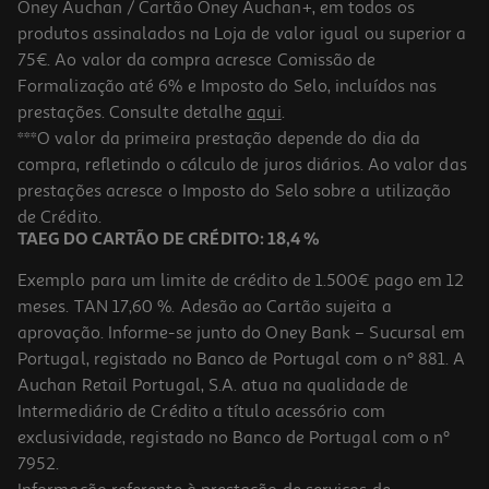
Oney Auchan / Cartão Oney Auchan+, em todos os
-10%
produtos assinalados na Loja de valor igual ou superior a
75€. Ao valor da compra acresce Comissão de
Formalização até 6% e Imposto do Selo, incluídos nas
prestações. Consulte detalhe
aqui
.
Livro O Pior Livro Do Mundo
***O valor da primeira prestação depende do dia da
compra, refletindo o cálculo de juros diários. Ao valor das
11.61 €/un
prestações acresce o Imposto do Selo sobre a utilização
12,90 €
PVP de editor
11,61 €
de Crédito.
TAEG DO CARTÃO DE CRÉDITO: 18,4 %
Exemplo para um limite de crédito de 1.500€ pago em 12
meses. TAN 17,60 %. Adesão ao Cartão sujeita a
aprovação. Informe-se junto do Oney Bank – Sucursal em
Portugal, registado no Banco de Portugal com o nº 881. A
Auchan Retail Portugal, S.A. atua na qualidade de
Intermediário de Crédito a título acessório com
exclusividade, registado no Banco de Portugal com o nº
7952.