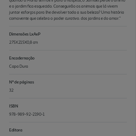
quando a Marta tem de ir para o hospital, o Samuel perde o ânimo
e o jardim fica esquecido. Conseguirão os animais que lá vivem
juntar esforços para lhe devolver toda a sua beleza? Uma história
comovente que celebra o poder curativo. dos jardins e do amor."
Dimensões LxAxP
275X215X0,8 cm
Encadernação
Capa Dura
Nº de páginas
32
ISBN
978-989-92-2190-1
Editora