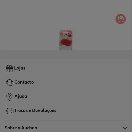
5.0
(1)
Bloco Wc Auchan Líquido Flores Vermelhas 3un
Lojas
0.76 €/un
Contacto
2,29 €
Ajuda
Trocas e Devoluções
Sobre a Auchan