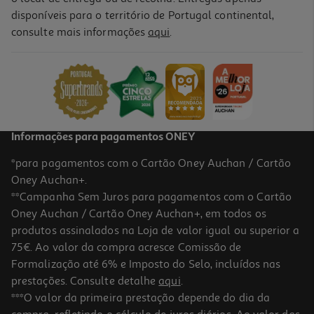
disponíveis para o território de Portugal continental,
4.5
(22)
consulte mais informações
aqui
.
Bloco Wc Auchan Água Azul 2un
0.7 €/un
1,39 €
Informações para pagamentos ONEY
*para pagamentos com o Cartão Oney Auchan / Cartão
Oney Auchan+.
**Campanha Sem Juros para pagamentos com o Cartão
Oney Auchan / Cartão Oney Auchan+, em todos os
produtos assinalados na Loja de valor igual ou superior a
75€. Ao valor da compra acresce Comissão de
Formalização até 6% e Imposto do Selo, incluídos nas
prestações. Consulte detalhe
aqui
.
3.4
(13)
Bloco Wc Auchan Com Lixívia 2un
***O valor da primeira prestação depende do dia da