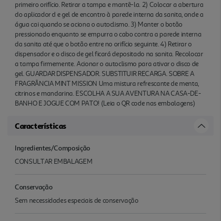
QR code nas embalagens)
primeiro orifício. Retirar a tampa e mantê-la. 2) Colocar a abertura
do aplicador d e gel de encontro à parede interna da sanita, onde a
água cai quando se aciona o autoclismo. 3) Manter o botão
pressionado enquanto se empurra o cabo contra a parede interna
da sanita até que o botão entre no orifício seguinte. 4) Retirar o
dispensador e o disco de gel ficará depositado na sanita. Recolocar
a tampa firmemente. Acionar o autoclismo para ativar o disco de
gel. GUARDAR DISPENSADOR. SUBSTITUIR RECARGA. SOBRE A
FRAGRÂNCIA MINT MISSION Uma mistura refrescante de menta,
citrinos e mandarina. ESCOLHA A SUA AVENTURA NA CASA-DE-
BANHO E JOGUE COM PATO! (Leia o QR code nas embalagens)
Características
Ingredientes/Composição
CONSULTAR EMBALAGEM
Conservação
Sem necessidades especiais de conservação