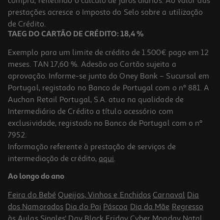
compra, refletindo o cálculo de juros diários. Ao valor das
0.75 €/un
prestações acresce o Imposto do Selo sobre a utilização
1,49 €
de Crédito.
TAEG DO CARTÃO DE CRÉDITO: 18,4 %
Exemplo para um limite de crédito de 1.500€ pago em 12
meses. TAN 17,60 %. Adesão ao Cartão sujeita a
aprovação. Informe-se junto do Oney Bank – Sucursal em
Portugal, registado no Banco de Portugal com o nº 881. A
Auchan Retail Portugal, S.A. atua na qualidade de
Intermediário de Crédito a título acessório com
exclusividade, registado no Banco de Portugal com o nº
7952.
Informação referente à prestação de serviços de
5.0
(3)
intermediação de crédito,
aqui
.
Bloco Wc Auchan Autoclismo Água Azul 4un
Ao longo do ano
0.65 €/un
Feira do Bebé
Queijos, Vinhos e Enchidos
Carnaval
Dia
2,59 €
dos Namorados
Dia do Pai
Páscoa
Dia da Mãe
Regresso
às Aulas
Singles' Day
Black Friday
Cyber Monday
Natal