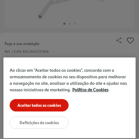
Faça a sua avaliação
Ref. / EAN:
8412842537606
9.99 €/un
Ao clicar em "Aceitar todos os cookies", concorda com o
-23%
armazenamento de cookies no seu dispositivo para melhorar
a navegação no site, analisar a utilização do site e ajudar nas
Price reduced from
to
nossas iniciativas de marketing.
Política de Cookies
12,99 €
9,99 €
Aceitar todos os cookies
Promoção:
de 7/7/2026 a 31/8/2026
Notas de preparação
Definições de cookies