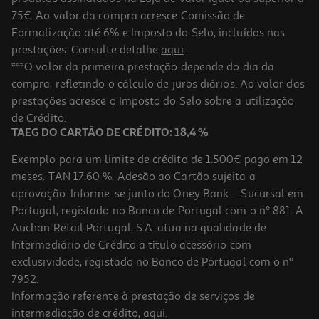
75€. Ao valor da compra acresce Comissão de
Formalização até 6% e Imposto do Selo, incluídos nas
prestações. Consulte detalhe
aqui
.
Chapéu Sol Push Up Gardenstar Cinzento 3x2.26m
***O valor da primeira prestação depende do dia da
compra, refletindo o cálculo de juros diários. Ao valor das
29.99 €/un
Price reduced from
to
prestações acresce o Imposto do Selo sobre a utilização
49,99 €
29,99 €
de Crédito.
Promoção
TAEG DO CARTÃO DE CRÉDITO: 18,4 %
Exemplo para um limite de crédito de 1.500€ pago em 12
meses. TAN 17,60 %. Adesão ao Cartão sujeita a
aprovação. Informe-se junto do Oney Bank – Sucursal em
Portugal, registado no Banco de Portugal com o nº 881. A
Auchan Retail Portugal, S.A. atua na qualidade de
Intermediário de Crédito a título acessório com
-29%
exclusividade, registado no Banco de Portugal com o nº
7952.
Informação referente à prestação de serviços de
4.0
(5)
intermediação de crédito,
aqui
.