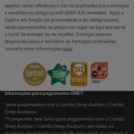
apenas como referência e são os praticados para entregas
e recolhas no código postal 2650-435 Amadora. Após o
login e em função da proximidade e do código postal,
-17%
serão apresentados os preços em vigor na loja que serve
o local de entrega ou de recolha. Entregas apenas
disponíveis para o território de Portugal continental,
consulte mais informações
aqui
.
Base Para Chapéu De Sol Em Plástico 45l
24.99 €/un
Price reduced from
to
29,99 €
24,99 €
Promoção
Informações para pagamentos ONEY
*para pagamentos com o Cartão Oney Auchan / Cartão
Oney Auchan+.
**Campanha Sem Juros para pagamentos com o Cartão
Oney Auchan / Cartão Oney Auchan+, em todos os
-40%
produtos assinalados na Loja de valor igual ou superior a