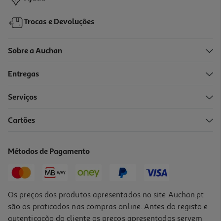
Trocas e Devoluções
Sobre a Auchan
Entregas
-29%
Serviços
Cartões
Base Plástica Para Guarda-Sol Branco 13l
4.99 €/un
Métodos de Pagamento
Price reduced from
to
6,99 €
4,99 €
Promoção
Os preços dos produtos apresentados no site Auchan.pt
são os praticados nas compras online. Antes do registo e
autenticação do cliente os preços apresentados servem