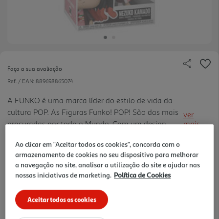
Faça a sua avaliação
Ref. / EAN:
889698865074
A FUNKO é uma marca líder do estilo de vida da
cultura POP. As Figuras Funko! POP! São das mais
ver
procuradas por todo o Mundo. Com um design
mais
verdadeiramente apaixonante, ficam bem em
15.99 €/un
Ao clicar em "Aceitar todos os cookies", concorda com o
qualquer canto; com alta qualidade de produção e
armazenamento de cookies no seu dispositivo para melhorar
pintura, com detalhes per feitos; coleção
a navegação no site, analisar a utilização do site e ajudar nas
verdadeiramente intemporal para pequenos e
nossas iniciativas de marketing.
Política de Cookies
15,99 €
graúdos.
Aceitar todos os cookies
Notas de preparação