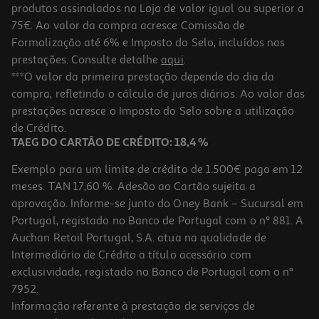
produtos assinalados na Loja de valor igual ou superior a
75€. Ao valor da compra acresce Comissão de
Formalização até 6% e Imposto do Selo, incluídos nas
prestações. Consulte detalhe
aqui
.
5.0
(1)
Figura Funko Pop Animation: Kpop Dh- Derpy
***O valor da primeira prestação depende do dia da
compra, refletindo o cálculo de juros diários. Ao valor das
15.99 €/un
prestações acresce o Imposto do Selo sobre a utilização
15,99 €
de Crédito.
TAEG DO CARTÃO DE CRÉDITO: 18,4 %
Exemplo para um limite de crédito de 1.500€ pago em 12
meses. TAN 17,60 %. Adesão ao Cartão sujeita a
aprovação. Informe-se junto do Oney Bank – Sucursal em
Portugal, registado no Banco de Portugal com o nº 881. A
Auchan Retail Portugal, S.A. atua na qualidade de
Intermediário de Crédito a título acessório com
exclusividade, registado no Banco de Portugal com o nº
7952.
Informação referente à prestação de serviços de