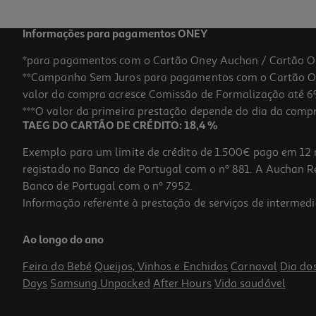
Informações para pagamentos ONEY
*para pagamentos com o Cartão Oney Auchan / Cartão O
**Campanha Sem Juros para pagamentos com o Cartão Oney
valor da compra acresce Comissão de Formalização até 6%
***O valor da primeira prestação depende do dia da compra,
TAEG DO CARTÃO DE CRÉDITO: 18,4 %
Exemplo para um limite de crédito de 1.500€ pago em 12 
registado no Banco de Portugal com o nº 881. A Auchan Ret
Banco de Portugal com o nº 7952.
Informação referente à prestação de serviços de intermedi
Caixa Para Arrumação Actuel Cinzento 31x31x31cm
Ao longo do ano
4.99 €/un
Feira do Bebé
Queijos, Vinhos e Enchidos
Carnaval
Dia do
4,99 €
Days
Samsung Unpacked
After Hours
Vida saudável