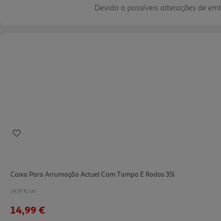
Devido a possíveis alterações de e
Caixa Para Arrumação Actuel Com Tampa E Rodas 35l
14.99 €/un
14,99 €