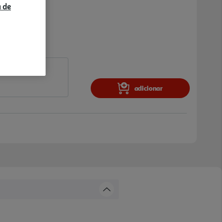
a de
adicionar