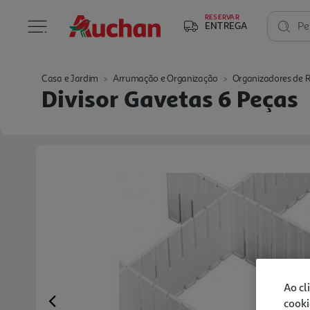
RESERVAR
ENTREGA
Pe
Casa e Jardim
Arrumação e Organização
Organizadores de 
Divisor Gavetas 6 Peças
Ao cl
cooki
Previous