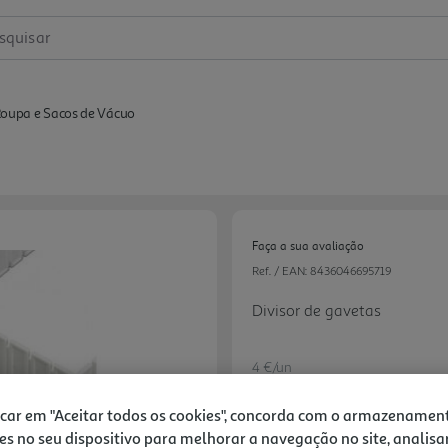
squisar
Roupa e Sacos de Vácuo
Faça a sua avaliação
Ref. / EAN:
8436046695719
Divisor de gavetas
4 €/un
-20%
icar em "Aceitar todos os cookies", concorda com o armazenamen
es no seu dispositivo para melhorar a navegação no site, analisa
Next