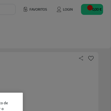
FAVORITOS
LOGIN
0,00 €
to de
r a