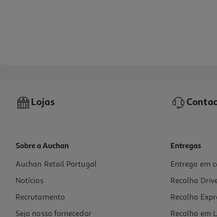
Lojas
Contac
Sobre a Auchan
Entregas
Auchan Retail Portugal
Entrega em c
Mini Caixa De Arrumação Com Tampa Actuel 0.5l
Notícias
Recolha Driv
1.59 €/un
Recrutamento
Recolha Expr
1,59 €
Seja nosso fornecedor
Recolha em L