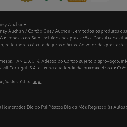
ney Auchan+.
 Auchan / Cartão Oney Auchan+, em todos os produtos assina
 e Imposto do Selo, incluídos nas prestações. Consulte detal
 refletindo o cálculo de juros diários. Ao valor das prestações
meses. TAN 17,60 %. Adesão ao Cartão sujeita a aprovação. In
ail Portugal, S.A. atua na qualidade de Intermediário de Crédi
ação de crédito,
aqui
.
s Namorados
Dia do Pai
Páscoa
Dia da Mãe
Regresso às Aulas