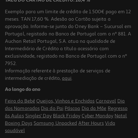
TAEG DO CARTÃO DE CRÉDITO: 18,4 %
Exemplo para um limite de crédito de 1.500€ pago em 12
meses. TAN 17,60 %. Adesão ao Cartão sujeita a
aprovação. Informe-se junto do Oney Bank – Sucursal em
Portugal, registado no Banco de Portugal com o nº 881. A
Auchan Retail Portugal, S.A. atua na qualidade de
Intermediário de Crédito a título acessório com
exclusividade, registado no Banco de Portugal com o nº
7952.
Informação referente à prestação de serviços de
intermediação de crédito,
aqui
.
Ao longo do ano
Feira do Bebé
Queijos, Vinhos e Enchidos
Carnaval
Dia
dos Namorados
Dia do Pai
Páscoa
Dia da Mãe
Regresso
às Aulas
Singles' Day
Black Friday
Cyber Monday
Natal
Boxing Days
Samsung Unpacked
After Hours
Vida
saudável