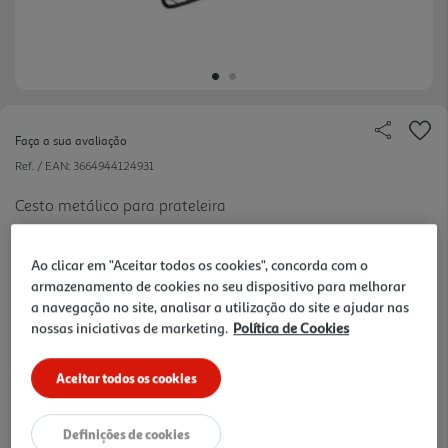
Faça a sua avaliação
Ref. / EAN:
3664944124931
Cesto metálico para prateleira
Ao clicar em "Aceitar todos os cookies", concorda com o
armazenamento de cookies no seu dispositivo para melhorar
12.99 €/un
a navegação no site, analisar a utilização do site e ajudar nas
nossas iniciativas de marketing.
Política de Cookies
12,99 €
Aceitar todos os cookies
Notas de preparação
Definições de cookies