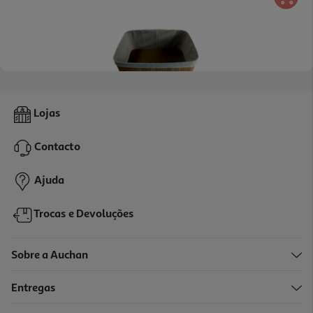
Cesto Em Bamboo Actuel Forrado 35x25x16cm
Lojas
5.99 €/un
Contacto
5,99 €
Ajuda
Trocas e Devoluções
Sobre a Auchan
Entregas
-28%