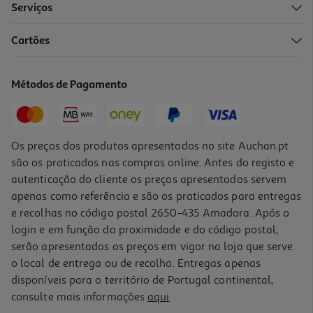
Serviços
Cartões
Cesto Metálico Para Prateleira 26x14x26cm
5 €/un
Métodos de Pagamento
Price reduced from
to
6,99 €
5,00 €
Promoção
Os preços dos produtos apresentados no site Auchan.pt
são os praticados nas compras online. Antes do registo e
autenticação do cliente os preços apresentados servem
apenas como referência e são os praticados para entregas
e recolhas no código postal 2650-435 Amadora. Após o
login e em função da proximidade e do código postal,
serão apresentados os preços em vigor na loja que serve
o local de entrega ou de recolha. Entregas apenas
disponíveis para o território de Portugal continental,
consulte mais informações
aqui
.
Cesto Metálico Para Prateleira 40x14x26cm