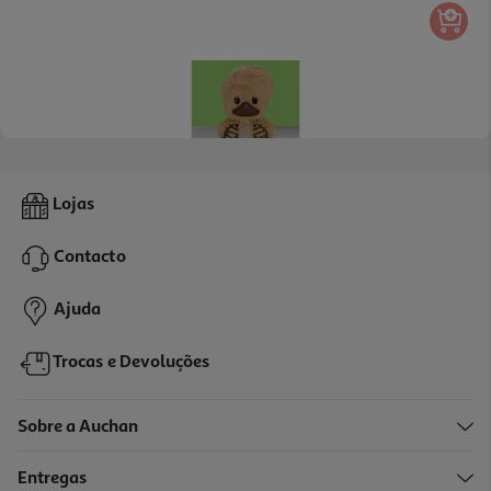
Pato Tubbz Mini Wicked Scarecrow
Lojas
8.99 €/un
Contacto
8,99 €
Ajuda
Trocas e Devoluções
Sobre a Auchan
Entregas