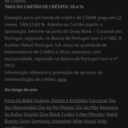
de Crédito.
TAEG DO CARTÃO DE CRÉDITO: 18,4 %
Exemplo para um limite de crédito de 1.500€ pago em 12
meses. TAN 17,60 %. Adesão ao Cartão sujeita a
aprovação. Informe-se junto do Oney Bank – Sucursal em
Portugal, registado no Banco de Portugal com o nº 881. A
Auchan Retail Portugal, S.A. atua na qualidade de
Intermediário de Crédito a título acessório com
exclusividade, registado no Banco de Portugal com o nº
7952.
Informação referente à prestação de serviços de
intermediação de crédito,
aqui
.
Pato Tubbz Wicked Prince Fiyero
Ao longo do ano
19.99 €/un
Feira do Bebé
Queijos, Vinhos e Enchidos
Carnaval
Dia
19,99 €
dos Namorados
Dia do Pai
Páscoa
Dia da Mãe
Regresso
às Aulas
Singles' Day
Black Friday
Cyber Monday
Natal
Boxing Days
Samsung Unpacked
After Hours
Vida
saudável