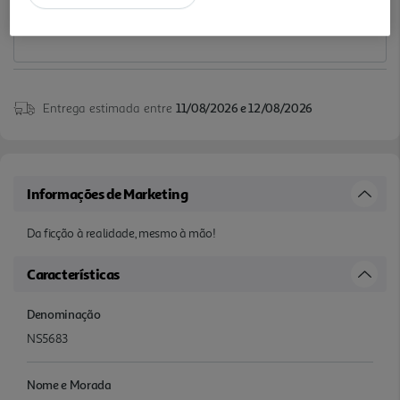
Entrega estimada entre
11/08/2026 e 12/08/2026
Informações de Marketing
Da ficção à realidade, mesmo à mão!
Características
Denominação
NS5683
Nome e Morada