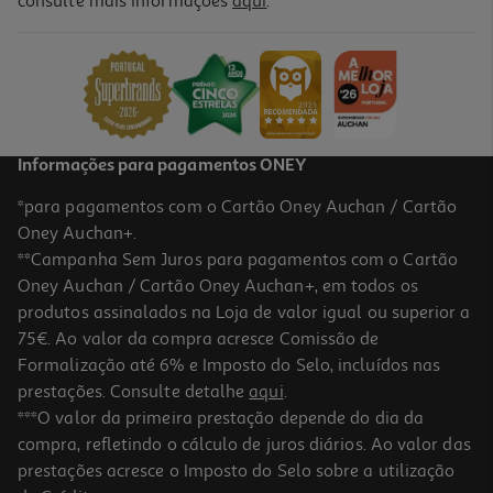
consulte mais informações
aqui
.
Pato Tubbz Wicked Scarecrow
19.99 €/un
19,99 €
Informações para pagamentos ONEY
*para pagamentos com o Cartão Oney Auchan / Cartão
Oney Auchan+.
**Campanha Sem Juros para pagamentos com o Cartão
Oney Auchan / Cartão Oney Auchan+, em todos os
produtos assinalados na Loja de valor igual ou superior a
75€. Ao valor da compra acresce Comissão de
Formalização até 6% e Imposto do Selo, incluídos nas
prestações. Consulte detalhe
aqui
.
Pato Tubbz Wicked Ed Cowardly Lion Flocked
***O valor da primeira prestação depende do dia da
compra, refletindo o cálculo de juros diários. Ao valor das
24.99 €/un
prestações acresce o Imposto do Selo sobre a utilização
24,99 €