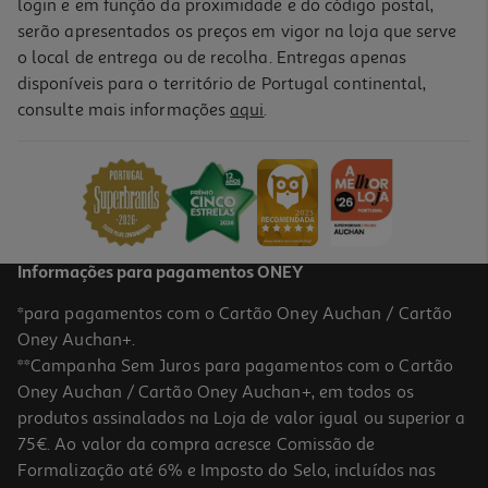
login e em função da proximidade e do código postal,
-40%
serão apresentados os preços em vigor na loja que serve
o local de entrega ou de recolha. Entregas apenas
disponíveis para o território de Portugal continental,
5.0
(1)
consulte mais informações
aqui
.
Protector Solar Ambre Solaire Adv Sens Tubo Ip50+ 175ml
65.09 €/Lt
Price reduced from
to
18,99 €
11,39 €
Promoção
Informações para pagamentos ONEY
*para pagamentos com o Cartão Oney Auchan / Cartão
Oney Auchan+.
**Campanha Sem Juros para pagamentos com o Cartão
Oney Auchan / Cartão Oney Auchan+, em todos os
-40%
produtos assinalados na Loja de valor igual ou superior a
75€. Ao valor da compra acresce Comissão de
Formalização até 6% e Imposto do Selo, incluídos nas