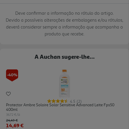
Deve confirmar a informação no rótulo do artigo.
Devido a possíveis alterações de embalagens e/ou rótulos,
deverá considerar sempre a informação que acompanha o
produto que recebe.
A Auchan sugere-lhe...
-40%
4.5
(2)
Protector Ambre Solaire Solar Sensitive Advanced Leite Fps50
400ml
36.72 €/Lt
Price reduced from
to
24,49 €
14,69 €