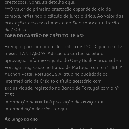
prestações. Consulte detalhe
aqui
.
Protetor Solar Ambre Solaire Leite Classico Ip50 175 Ml
***O valor da primeira prestação depende do dia da
compra, refletindo o cálculo de juros diários. Ao valor das
58.23 €/Lt
Price reduced from
to
prestações acresce o Imposto do Selo sobre a utilização
16,99 €
10,19 €
de Crédito.
Promoção
TAEG DO CARTÃO DE CRÉDITO: 18,4 %
Exemplo para um limite de crédito de 1.500€ pago em 12
meses. TAN 17,60 %. Adesão ao Cartão sujeita a
aprovação. Informe-se junto do Oney Bank – Sucursal em
Portugal, registado no Banco de Portugal com o nº 881. A
Auchan Retail Portugal, S.A. atua na qualidade de
Intermediário de Crédito a título acessório com
-40%
exclusividade, registado no Banco de Portugal com o nº
7952.
Informação referente à prestação de serviços de
5.0
(28)
intermediação de crédito,
aqui
.
Protetor Solar Ambre Solaire Sensitive Adv Ip50+ 270ml
Ao longo do ano
52.19 €/Lt
Price reduced from
to
23,49 €