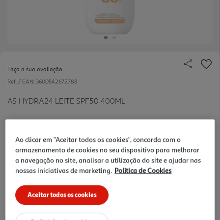
Faça a sua avaliação
Ref. / EAN:
3600542672788
AS HYDRA24 LEITE SPF50 400ML
Ao clicar em "Aceitar todos os cookies", concorda com o
13.79 €/un
armazenamento de cookies no seu dispositivo para melhorar
a navegação no site, analisar a utilização do site e ajudar nas
-40%
nossas iniciativas de marketing.
Política de Cookies
Price reduced from
to
22,99 €
13,79 €
Aceitar todos os cookies
Promoção:
de 17/6/2026 a 5/10/2026