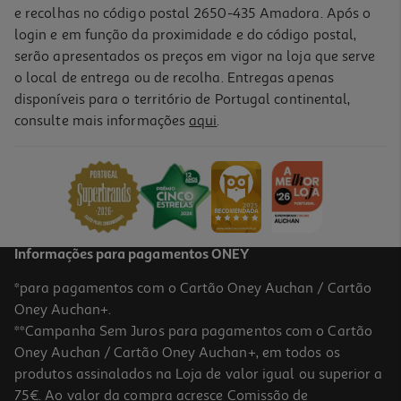
e recolhas no código postal 2650-435 Amadora. Após o
login e em função da proximidade e do código postal,
-10%
serão apresentados os preços em vigor na loja que serve
o local de entrega ou de recolha. Entregas apenas
disponíveis para o território de Portugal continental,
consulte mais informações
aqui
.
Livro Os Frutos - O Meu Livro De Cheiros E Cores
12.51 €/un
13,90 €
PVP de editor
12,51 €
Informações para pagamentos ONEY
*para pagamentos com o Cartão Oney Auchan / Cartão
Oney Auchan+.
**Campanha Sem Juros para pagamentos com o Cartão
Oney Auchan / Cartão Oney Auchan+, em todos os
-10%
produtos assinalados na Loja de valor igual ou superior a
75€. Ao valor da compra acresce Comissão de