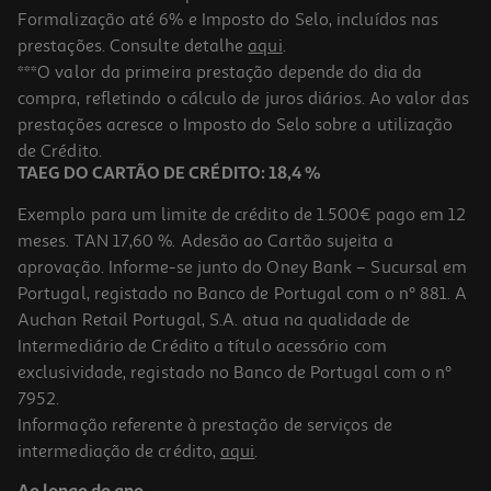
Formalização até 6% e Imposto do Selo, incluídos nas
prestações. Consulte detalhe
aqui
.
Livro Livro E Luva
***O valor da primeira prestação depende do dia da
compra, refletindo o cálculo de juros diários. Ao valor das
13.49 €/un
prestações acresce o Imposto do Selo sobre a utilização
14,99 €
PVP de editor
13,49 €
de Crédito.
TAEG DO CARTÃO DE CRÉDITO: 18,4 %
Exemplo para um limite de crédito de 1.500€ pago em 12
meses. TAN 17,60 %. Adesão ao Cartão sujeita a
aprovação. Informe-se junto do Oney Bank – Sucursal em
Portugal, registado no Banco de Portugal com o nº 881. A
Auchan Retail Portugal, S.A. atua na qualidade de
Intermediário de Crédito a título acessório com
-10%
exclusividade, registado no Banco de Portugal com o nº
7952.
Informação referente à prestação de serviços de
intermediação de crédito,
aqui
.
Livro Livro E Luva