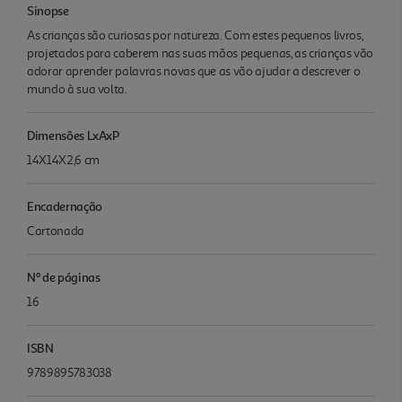
Sinopse
As crianças são curiosas por natureza. Com estes pequenos livros,
projetados para caberem nas suas mãos pequenas, as crianças vão
adorar aprender palavras novas que as vão ajudar a descrever o
mundo à sua volta.
Dimensões LxAxP
14X14X2,6 cm
Encadernação
Cartonada
Nº de páginas
16
ISBN
9789895783038