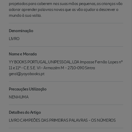
projetados para caberem nas suas mãos pequenas, as crianças vão
adorar aprender palavras novas que as vão ajudar a descrever o
mundo à sua volta.
Denominação
LIVRO
Nome e Morada
YY BOOKS PORTUGAL, UNIPESSOAL, LDA Impasse Fernão Lopes nº
11 e 11ª - C.E.S.E. VI - Armazém M - 2710-090 Sintra
geral@yoyobooks.pt
Precauções Utilização
NENHUMA
Detalhes do Artigo
LIVRO CAMPEÕES DAS PRIMEIRAS PALAVRAS - OS NÚMEROS