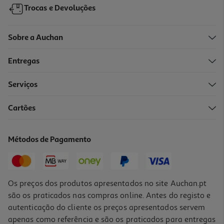
Trocas e Devoluções
Sobre a Auchan
Entregas
-10%
Serviços
Cartões
Livro Chocalha-Me Com Alegria! - Palavras
8.99 €/un
Métodos de Pagamento
9,99 €
PVP de editor
8,99 €
Os preços dos produtos apresentados no site Auchan.pt
são os praticados nas compras online. Antes do registo e
autenticação do cliente os preços apresentados servem
apenas como referência e são os praticados para entregas