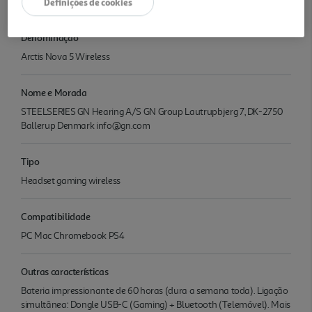
Definições de cookies
Características
Denominação
Arctis Nova 5 Wireless
Nome e Morada
STEELSERIES GN Hearing A/S GN Group Lautrupbjerg 7, DK-2750
Ballerup Denmark info@gn.com
Tipo
Headset gaming wireless
Compatibilidade
PC Mac Chromebook PS4
Outras características
Bateria impressionante de 60 horas (dura a semana toda). Ligação
simultânea: Dongle USB-C (Gaming) + Bluetooth (Telemóvel). Mais