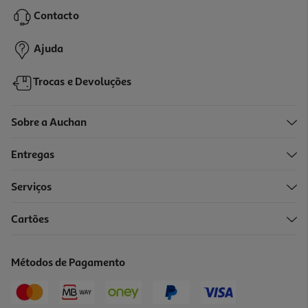
89.99 €/un
Contacto
89,99 €
Ajuda
Trocas e Devoluções
Sobre a Auchan
Entregas
Serviços
4.0
(31)
Cartões
Auscultadores Gaming Hyperx Nuvem Iii Preto
69.99 €/un
Métodos de Pagamento
69,99 €