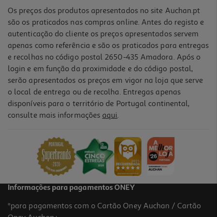
Os preços dos produtos apresentados no site Auchan.pt
são os praticados nas compras online. Antes do registo e
autenticação do cliente os preços apresentados servem
apenas como referência e são os praticados para entregas
e recolhas no código postal 2650-435 Amadora. Após o
login e em função da proximidade e do código postal,
serão apresentados os preços em vigor na loja que serve
o local de entrega ou de recolha. Entregas apenas
disponíveis para o território de Portugal continental,
4.1
(34)
consulte mais informações
aqui
.
Auscultadores Gaming Hyperx 727a9aa Cloud Iii Preto/vermelho
69.99 €/un
69,99 €
Informações para pagamentos ONEY
*para pagamentos com o Cartão Oney Auchan / Cartão