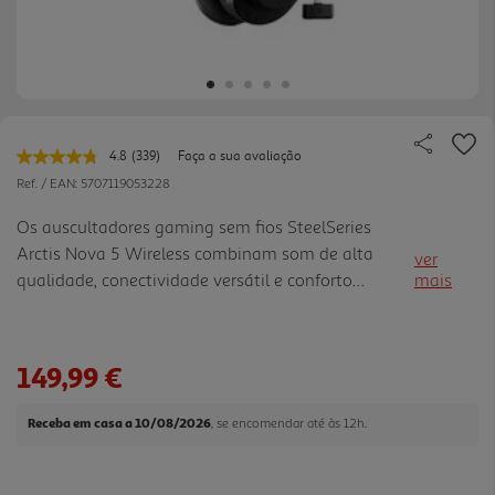
4.8
(339)
Faça a sua avaliação
Leu
339
Ref. / EAN:
5707119053228
avaliações.
Link
Os auscultadores gaming sem fios SteelSeries
para
Arctis Nova 5 Wireless combinam som de alta
a
ver
mesma
qualidade, conectividade versátil e conforto
mais
página.
prolongado para jogadores dedicados. Concebidos
com drivers magnéticos de neodímio, estes
auscultadores oferecem um som d etalhado com
149,99 €
agudos cristalinos, médios precisos e graves
profundos, ideal para jogos, música e multimédia.
Receba em casa a 10/08/2026
, se encomendar até às 12h.
A tecnologia Quick-Switch Wireless permite
alternar com facilidade entre a ligação sem fios 2,4
GHz de alta velocidade para jogos e Bluetooth 5.3