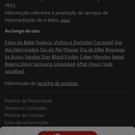
7952.
Informação referente à prestação de serviços de
intermediação de crédito,
aqui
.
Auscultadores Gaming Razer Blackshark V2 X
Ao longo do ano
49.99 €/un
Feira do Bebé
Queijos, Vinhos e Enchidos
Carnaval
Dia
49,99 €
dos Namorados
Dia do Pai
Páscoa
Dia da Mãe
Regresso
às Aulas
Singles' Day
Black Friday
Cyber Monday
Natal
Boxing Days
Samsung Unpacked
After Hours
Vida
saudável
Informação de
recolha de produto
.
Política de Privacidade
Termos e Condições
Política de Cookies
Livro de reclamações
Auscultadores Gaming Razer Blackshark V2 X