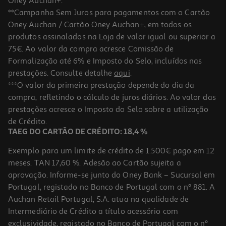
Oney Auchan+.
**Campanha Sem Juros para pagamentos com o Cartão
Oney Auchan / Cartão Oney Auchan+, em todos os
produtos assinalados na Loja de valor igual ou superior a
75€. Ao valor da compra acresce Comissão de
Formalização até 6% e Imposto do Selo, incluídos nas
prestações. Consulte detalhe
aqui
.
5.0
(2)
Auscultadores Gaming Razer Kraken X Lite
***O valor da primeira prestação depende do dia da
compra, refletindo o cálculo de juros diários. Ao valor das
34.99 €/un
prestações acresce o Imposto do Selo sobre a utilização
34,99 €
de Crédito.
TAEG DO CARTÃO DE CRÉDITO: 18,4 %
Exemplo para um limite de crédito de 1.500€ pago em 12
meses. TAN 17,60 %. Adesão ao Cartão sujeita a
aprovação. Informe-se junto do Oney Bank – Sucursal em
Portugal, registado no Banco de Portugal com o nº 881. A
Auchan Retail Portugal, S.A. atua na qualidade de
Intermediário de Crédito a título acessório com
exclusividade, registado no Banco de Portugal com o nº