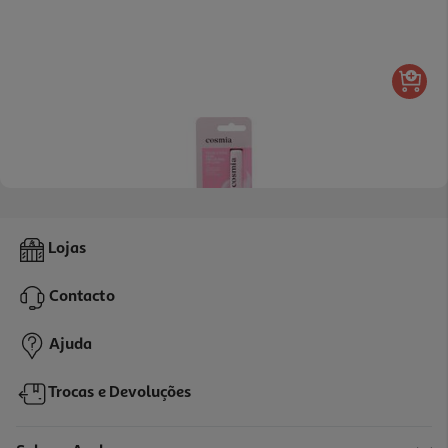
5.0
(2)
Batom Cosmia Efeito Rosa Pearly 1un
Lojas
1.19 €/un
Contacto
1,19 €
Ajuda
Trocas e Devoluções