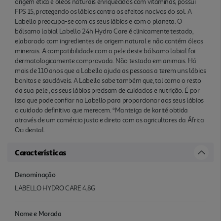
origem ética e óleos naturais enriquecidos com vitaminas, possui
FPS 15, protegendo os lábios contra os efeitos nocivos do sol. A
Labello preocupa-se com os seus lábios e com o planeta. O
bálsamo labial Labello 24h Hydro Care é clinicamente testado,
elaborado com ingredientes de origem natural e não contém óleos
minerais. A compatibilidade com a pele deste bálsamo labial foi
dermatologicamente comprovada. Não testado em animais. Há
mais de 110 anos que a Labello ajuda as pessoas a terem uns lábios
bonitos e saudáveis. A Labello sabe também que, tal como o resto
da sua pele , os seus lábios precisam de cuidados e nutrição. É por
isso que pode confiar na Labello para proporcionar aos seus lábios
o cuidado definitivo que merecem. *Manteiga de karité obtida
através de um comércio justo e direto com os agricultores da África
Oci dental.
Características
Denominação
LABELLO HYDRO CARE 4,8G
Nome e Morada