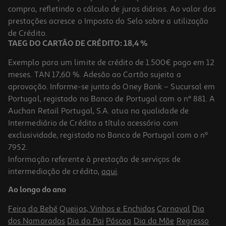
compra, refletindo o cálculo de juros diários. Ao valor das
112 €/Lt
prestações acresce o Imposto do Selo sobre a utilização
2,24 €
de Crédito.
TAEG DO CARTÃO DE CRÉDITO: 18,4 %
Exemplo para um limite de crédito de 1.500€ pago em 12
meses. TAN 17,60 %. Adesão ao Cartão sujeita a
aprovação. Informe-se junto do Oney Bank – Sucursal em
Portugal, registado no Banco de Portugal com o nº 881. A
Auchan Retail Portugal, S.A. atua na qualidade de
Intermediário de Crédito a título acessório com
exclusividade, registado no Banco de Portugal com o nº
7952.
Informação referente à prestação de serviços de
intermediação de crédito,
aqui
.
Batom Labello Caring Beauty Nude 1 Un
Ao longo do ano
5.39 €/un
Feira do Bebé
Queijos, Vinhos e Enchidos
Carnaval
Dia
5,39 €
dos Namorados
Dia do Pai
Páscoa
Dia da Mãe
Regresso