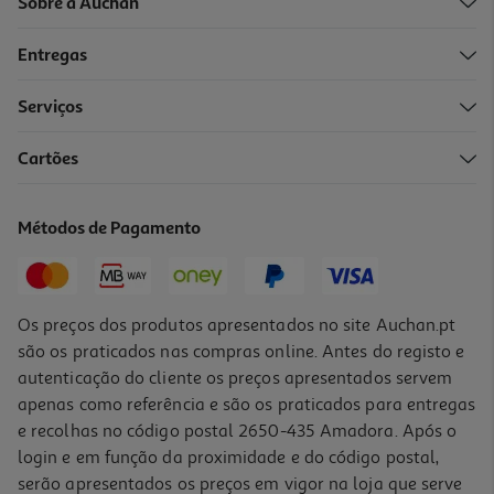
Sobre a Auchan
Entregas
Serviços
4.0
(3)
Cartões
Batom Cosmia Frutos Vermelhos 1un
0.99 €/un
Métodos de Pagamento
0,99 €
Os preços dos produtos apresentados no site Auchan.pt
são os praticados nas compras online. Antes do registo e
autenticação do cliente os preços apresentados servem
apenas como referência e são os praticados para entregas
e recolhas no código postal 2650-435 Amadora. Após o
login e em função da proximidade e do código postal,
-32%
serão apresentados os preços em vigor na loja que serve