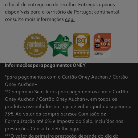
o local de entrega ou de recolha. Entregas apenas
disponíveis para o território de Portugal continental,
5.0
(2)
consulte mais informações
aqui
.
Batom Cuidado Dos Lábios Frutado Cherry Shine Labello 1 Un
2.56 €/un
Price reduced from
to
3,79 €
2,56 €
Promoção
Informações para pagamentos ONEY
*para pagamentos com o Cartão Oney Auchan / Cartão
Oney Auchan+.
**Campanha Sem Juros para pagamentos com o Cartão
Oney Auchan / Cartão Oney Auchan+, em todos os
produtos assinalados na Loja de valor igual ou superior a
75€. Ao valor da compra acresce Comissão de
Formalização até 6% e Imposto do Selo, incluídos nas
prestações. Consulte detalhe
aqui
.
5.0
(2)
Bálsamo Vaseline Labial Original 20g
***O valor da primeira prestação depende do dia da