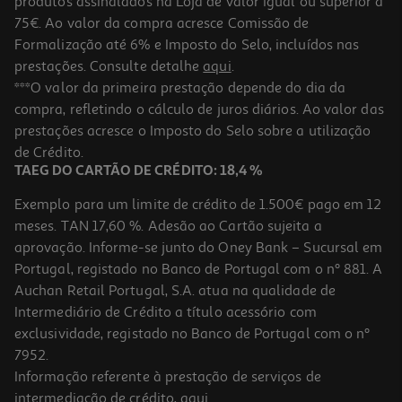
produtos assinalados na Loja de valor igual ou superior a
75€. Ao valor da compra acresce Comissão de
Formalização até 6% e Imposto do Selo, incluídos nas
prestações. Consulte detalhe
aqui
.
Localizador Cellularline Tracy Tag Ios Lima
***O valor da primeira prestação depende do dia da
compra, refletindo o cálculo de juros diários. Ao valor das
14.99 €/un
prestações acresce o Imposto do Selo sobre a utilização
14,99 €
de Crédito.
TAEG DO CARTÃO DE CRÉDITO: 18,4 %
Exemplo para um limite de crédito de 1.500€ pago em 12
meses. TAN 17,60 %. Adesão ao Cartão sujeita a
aprovação. Informe-se junto do Oney Bank – Sucursal em
Portugal, registado no Banco de Portugal com o nº 881. A
Auchan Retail Portugal, S.A. atua na qualidade de
Intermediário de Crédito a título acessório com
exclusividade, registado no Banco de Portugal com o nº
7952.
Informação referente à prestação de serviços de
intermediação de crédito,
aqui
.