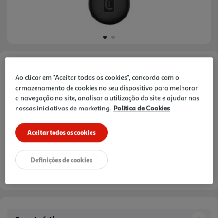
Faça a sua avaliação
Ao clicar em "Aceitar todos os cookies", concorda com o
Ref. / EAN:
8018080498060
armazenamento de cookies no seu dispositivo para melhorar
a navegação no site, analisar a utilização do site e ajudar nas
nossas iniciativas de marketing.
Política de Cookies
14,99 €
Aceitar todos os cookies
Definições de cookies
Entrega estimada entre
18/08/2026 e 19/08/2026