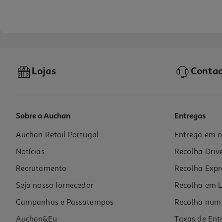
Lojas
Contac
Sobre a Auchan
Entregas
Auchan Retail Portugal
Entrega em c
Ketchup Auchan Picante 340g
Notícias
Recolha Driv
3.21 €/Kg
Recrutamento
Recolha Expr
1,09 €
Seja nosso fornecedor
Recolha em L
Campanhas e Passatempos
Recolha num 
Auchan&Eu
Taxas de Ent