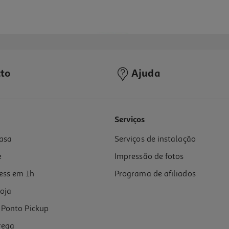
to
Ajuda
4.8
(4)
Serviços
asa
Serviços de instalação
e
Impressão de fotos
ess em 1h
Programa de afiliados
oja
Ponto Pickup
rega