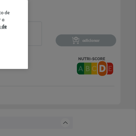
to de
r a
a de
adicionar