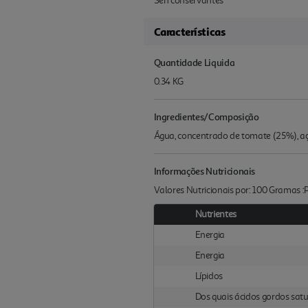
Sen conservantes
Características
Quantidade Liquida
0.34 KG
Ingredientes/Composição
Água, concentrado de tomate (25%), açú
Informações Nutricionais
Valores Nutricionais por: 100 Gramas 
Nutrientes
Energia
Energia
Lípidos
Dos quais ácidos gordos sat