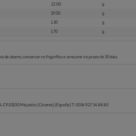
22.00
g
19.00
g
1.30
g
1.70
g
is de aberto, conservar no frigorífico e consumir no prazo de 30 dias.
, CP:10100 Miajadas (Cáceres) (España) T: 0034 927 34 88 80