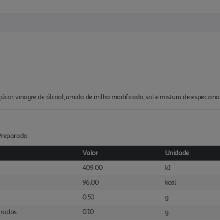
car, vinagre de álcool, amido de milho modificado, sal e mistura de especiaria
:Preparado
Valor
Unidade
409.00
kJ
96.00
kcal
0.50
g
urados
0.10
g