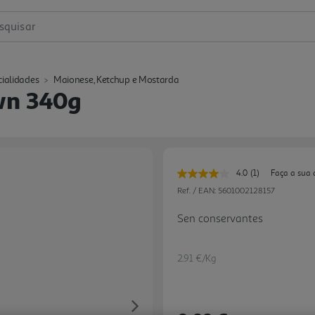
squisar
cialidades
Maionese, Ketchup e Mostarda
wn 340g
4.0
(1)
Faça a sua 
Leu
uma
Ref. / EAN:
5601002128157
avaliação.
Link
Sen conservantes
para
a
mesma
página.
2.91 €/Kg
Next