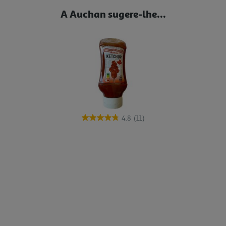
A Auchan sugere-lhe...
4.8
(11)