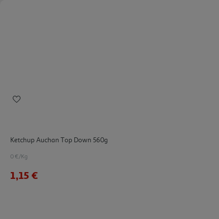
Ketchup Auchan Top Down 560g
0 €/Kg
1,15 €