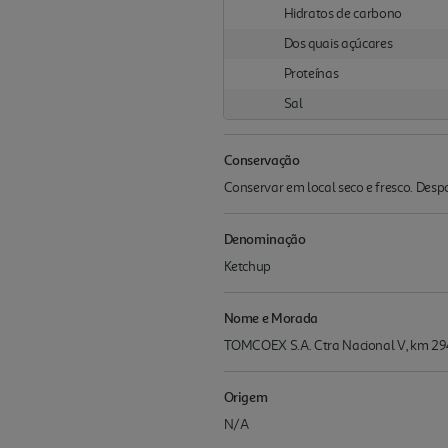
Hidratos de carbono
Dos quais açúcares
Proteínas
Sal
Conservação
Conservar em local seco e fresco. Despo
Denominação
Ketchup
Nome e Morada
TOMCOEX S.A. Ctra Nacional V, km 294
Origem
N/A