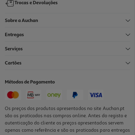
Trocas e Devoluções
Sobre a Auchan
Entregas
-58%
Serviços
Cartões
Det. Roupa Máq. Persil Universal 105d
0.14 €/Dose
Métodos de Pagamento
Price reduced from
to
33,99 €
14,39 €
Promoção
Os preços dos produtos apresentados no site Auchan.pt
são os praticados nas compras online. Antes do registo e
autenticação do cliente os preços apresentados servem
apenas como referência e são os praticados para entregas