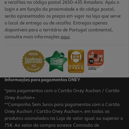
e recolhas no código postal 2650-435 Amadora. Após o
login e em função da proximidade e do código postal,
-58%
serão apresentados os preços em vigor na loja que serve
o local de entrega ou de recolha. Entregas apenas
disponíveis para o território de Portugal continental,
consulte mais informações
aqui
.
Det. Roupa Máq. Persil Color 105d
0.14 €/Dose
Price reduced from
to
33,99 €
14,39 €
Promoção
Informações para pagamentos ONEY
*para pagamentos com o Cartão Oney Auchan / Cartão
Oney Auchan+.
**Campanha Sem Juros para pagamentos com o Cartão
Oney Auchan / Cartão Oney Auchan+, em todos os
-55%
produtos assinalados na Loja de valor igual ou superior a
75€. Ao valor da compra acresce Comissão de