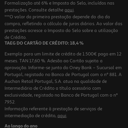
Formalização até 6% e Imposto do Selo, incluídos nas
prestações. Consulte detalhe
aqui
.
4.4
(10)
Detergente Roupa Máquina Liquído Skip Sensitive 76d
***O valor da primeira prestação depende do dia da
compra, refletindo o cálculo de juros diários. Ao valor das
0.15 €/Dose
Price reduced from
to
prestações acresce o Imposto do Selo sobre a utilização
25,99 €
11,69 €
de Crédito.
Promoção
TAEG DO CARTÃO DE CRÉDITO: 18,4 %
Exemplo para um limite de crédito de 1.500€ pago em 12
meses. TAN 17,60 %. Adesão ao Cartão sujeita a
aprovação. Informe-se junto do Oney Bank – Sucursal em
Portugal, registado no Banco de Portugal com o nº 881. A
Auchan Retail Portugal, S.A. atua na qualidade de
Intermediário de Crédito a título acessório com
-55%
exclusividade, registado no Banco de Portugal com o nº
7952.
Informação referente à prestação de serviços de
intermediação de crédito,
aqui
.
Det. Roupa Máq. Persil Expert Lavanda 80d
Ao longo do ano
0.15 €/Dose