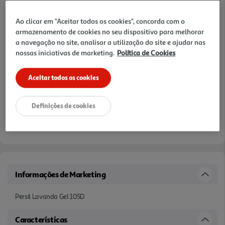
10% DESCONTO IMEDIATO INCLUÍDO
De 6/8/2026 a 19/8/2026
Ao clicar em "Aceitar todos os cookies", concorda com o
Preço exclusivo para clientes membros Clube Auchan,
armazenamento de cookies no seu dispositivo para melhorar
com desconto imediato aplicado já refletido no preço
a navegação no site, analisar a utilização do site e ajudar nas
final acima apresentado.
nossas iniciativas de marketing.
Política de Cookies
Notas de preparação
Aceitar todos os cookies
Definições de cookies
Informações de Marketing
Persil Lavanda Gel 105D
Características