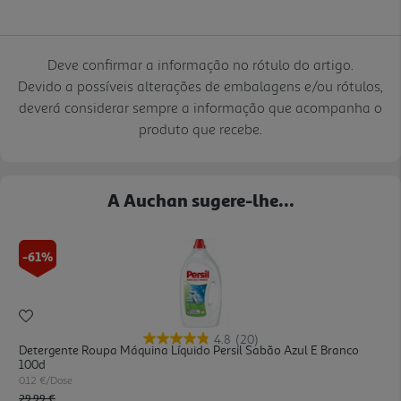
Deve confirmar a informação no rótulo do artigo.
Devido a possíveis alterações de embalagens e/ou rótulos,
deverá considerar sempre a informação que acompanha o
produto que recebe.
A Auchan sugere-lhe...
-61%
4.8
(20)
Detergente Roupa Máquina Líquido Persil Sabão Azul E Branco
100d
0.12 €/Dose
Price reduced from
to
29,99 €