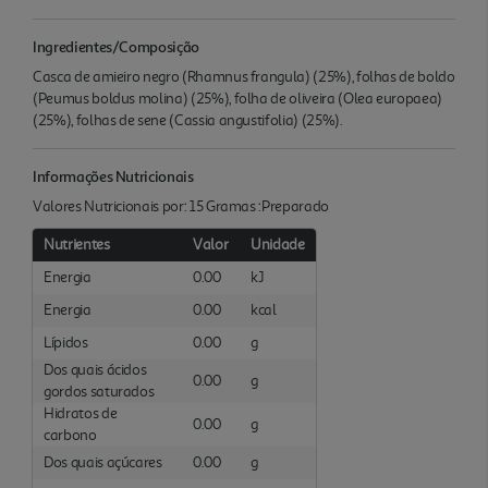
Ingredientes/Composição
Casca de amieiro negro (Rhamnus frangula) (25%), folhas de boldo
(Peumus boldus molina) (25%), folha de oliveira (Olea europaea)
(25%), folhas de sene (Cassia angustifolia) (25%).
Informações Nutricionais
Valores Nutricionais por: 15 Gramas :Preparado
Nutrientes
Valor
Unidade
Energia
0.00
kJ
Energia
0.00
kcal
Lípidos
0.00
g
Dos quais ácidos
0.00
g
gordos saturados
Hidratos de
0.00
g
carbono
Dos quais açúcares
0.00
g