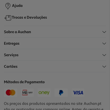
Ajuda
Trocas e Devoluções
Sobre a Auchan
Entregas
Serviços
Cartões
Infusão Twinings Sweet Dreams 20 Saq
0.22 €/un
Métodos de Pagamento
4,39 €
Os preços dos produtos apresentados no site Auchan.pt
são os praticados nas compras online. Antes do registo e