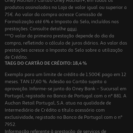
Oney Auchan / Cartão Oney Auchan+, em todos os
produtos assinalados na Loja de valor igual ou superior a
75€. Ao valor da compra acresce Comissão de
Formalização até 6% e Imposto do Selo, incluídos nas
prestações. Consulte detalhe
aqui
.
5.0
(1)
Chá Cem Porcento Nº3 Prostal Control 10 Saquetas
***O valor da primeira prestação depende do dia da
compra, refletindo o cálculo de juros diários. Ao valor das
0.1 €/un
prestações acresce o Imposto do Selo sobre a utilização
0,99 €
de Crédito.
TAEG DO CARTÃO DE CRÉDITO: 18,4 %
Exemplo para um limite de crédito de 1.500€ pago em 12
meses. TAN 17,60 %. Adesão ao Cartão sujeita a
aprovação. Informe-se junto do Oney Bank – Sucursal em
Portugal, registado no Banco de Portugal com o nº 881. A
Auchan Retail Portugal, S.A. atua na qualidade de
Intermediário de Crédito a título acessório com
exclusividade, registado no Banco de Portugal com o nº
7952.
Informação referente à prestação de serviços de