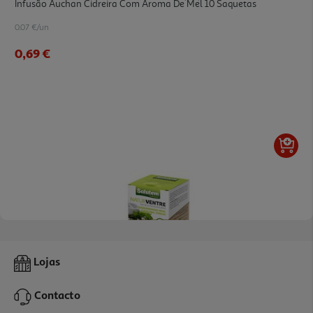
Infusão Auchan Cidreira Com Aroma De Mel 10 Saquetas
0.07 €/un
0,69 €
5.0
(1)
Chá Salutem Infusão Naturventre 10 Saquetas
Lojas
0.11 €/un
Contacto
1,09 €