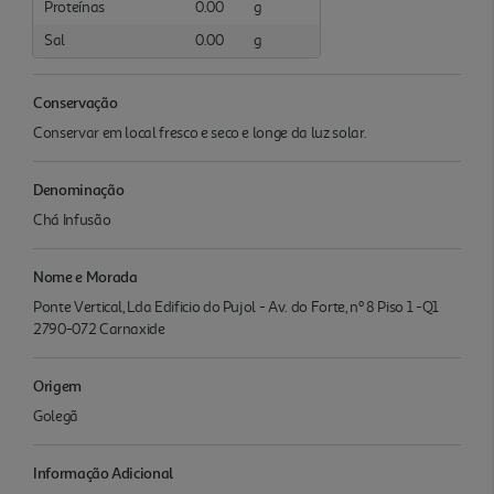
Proteínas
0.00
g
Sal
0.00
g
Conservação
Conservar em local fresco e seco e longe da luz solar.
Denominação
Chá Infusão
Nome e Morada
Ponte Vertical, Lda Edificio do Pujol - Av. do Forte, nº 8 Piso 1 -Q1
2790-072 Carnaxide
Origem
Golegã
Informação Adicional