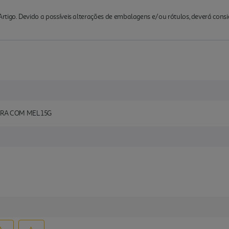
rtigo. Devido a possíveis alterações de embalagens e/ou rótulos, deverá cons
IRA COM MEL 15G