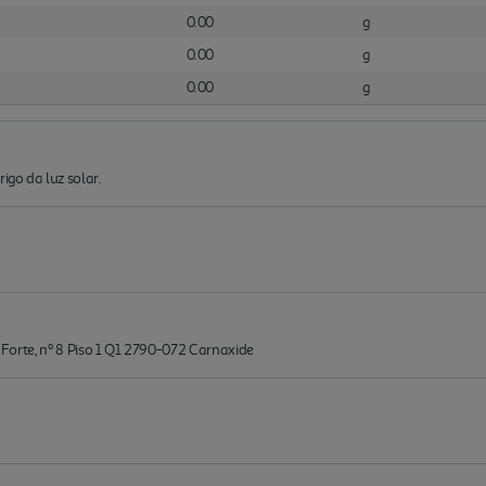
0.00
g
0.00
g
0.00
g
igo da luz solar.
o Forte, nº 8 Piso 1 Q1 2790-072 Carnaxide