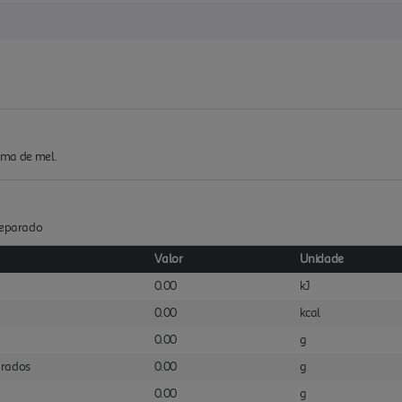
roma de mel.
Preparado
Valor
Unidade
0.00
kJ
0.00
kcal
0.00
g
urados
0.00
g
0.00
g