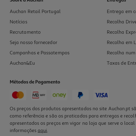
Sobre a Auchan
Entregas
Auchan Retail Portugal
Entrega em c
Infusão Auchan Camomila 25 Saq
Notícias
Recolha Driv
0.03 €/un
Recrutamento
Recolha Expr
0,79 €
Seja nosso fornecedor
Recolha em L
Campanhas e Passatempos
Recolha num 
Auchan&Eu
Taxas de Ent
Métodos de Pagamento
Os preços dos produtos apresentados no site Auchan.pt sã
como referência e são os praticados para entregas e reco
apresentados os preços em vigor na loja que serve o local 
informações
aqui
.