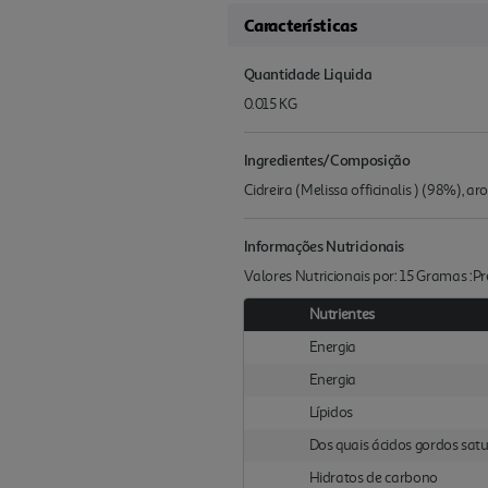
Características
Quantidade Liquida
0.015 KG
Ingredientes/Composição
Cidreira (Melissa officinalis ) (98%), a
Informações Nutricionais
Valores Nutricionais por: 15 Gramas :
Nutrientes
Energia
Energia
Lípidos
Dos quais ácidos gordos sat
Hidratos de carbono