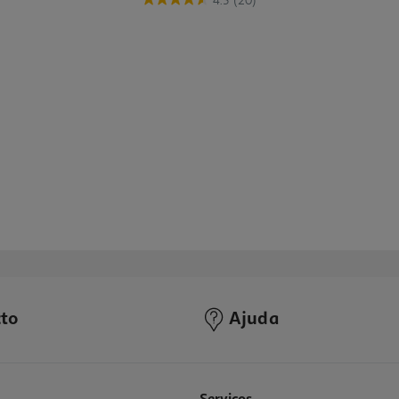
4.5
(20)
to
Ajuda
4.8
(4)