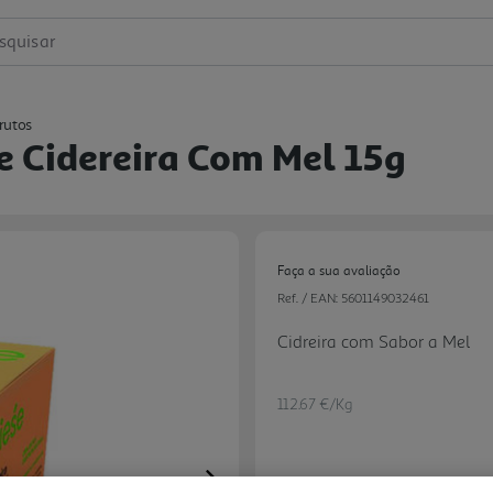
squisar
rutos
e Cidereira Com Mel 15g
Faça a sua avaliação
Ref. / EAN:
5601149032461
Cidreira com Sabor a Mel
112.67 €/Kg
Next