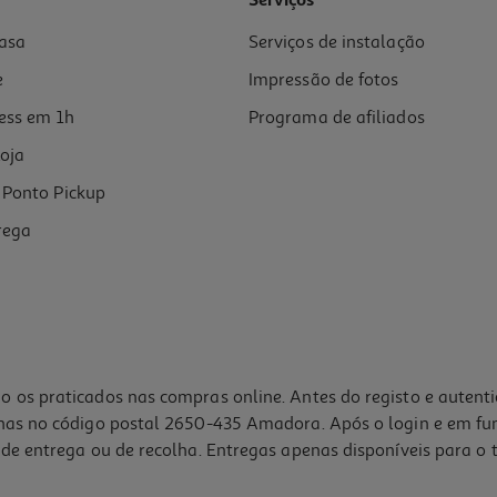
Serviços
asa
Serviços de instalação
e
Impressão de fotos
ess em 1h
Programa de afiliados
oja
Ponto Pickup
rega
o os praticados nas compras online. Antes do registo e autent
lhas no código postal 2650-435 Amadora. Após o login e em fu
de entrega ou de recolha. Entregas apenas disponíveis para o t
4.5
(11)