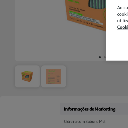
Ao cl
cooki
utili
Cook
Informações de Marketing
Cidreira com Sabor a Mel