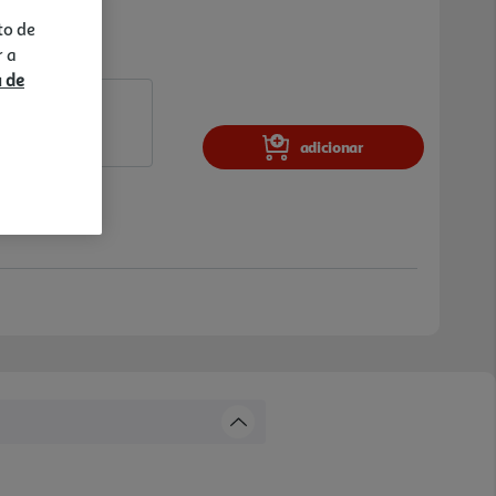
to de
r a
a de
adicionar