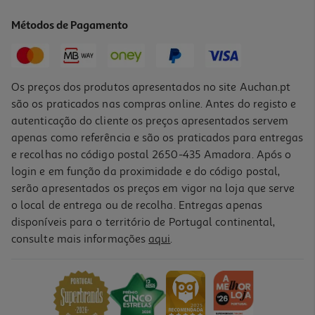
14.99 €/un
Métodos de Pagamento
Price reduced from
to
19,99 €
14,99 €
Promoção
Os preços dos produtos apresentados no site Auchan.pt
são os praticados nas compras online. Antes do registo e
autenticação do cliente os preços apresentados servem
apenas como referência e são os praticados para entregas
e recolhas no código postal 2650-435 Amadora. Após o
login e em função da proximidade e do código postal,
serão apresentados os preços em vigor na loja que serve
o local de entrega ou de recolha. Entregas apenas
disponíveis para o território de Portugal continental,
consulte mais informações
aqui
.
Puzzle Clementoni Greenhouse 1000 Peças
12.99 €/un
12,99 €