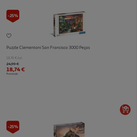
-25%
Puzzle Clementoni San Francisco 3000 Peças
18.74 €/un
Price reduced from
to
24,99 €
18,74 €
Promoção
-25%