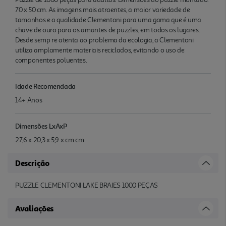
70 x 50 cm. As imagens mais atraentes, a maior variedade de
tamanhos e a qualidade Clementoni para uma gama que é uma
chave de ouro para os amantes de puzzles, em todos os lugares.
Desde semp re atenta ao problema da ecologia, a Clementoni
utiliza amplamente materiais reciclados, evitando o uso de
componentes poluentes.
Idade Recomendada
14+ Anos
Dimensões LxAxP
27,6 x 20,3 x 5,9 x cm cm
Descrição
PUZZLE CLEMENTONI LAKE BRAIES 1000 PEÇAS
Avaliações