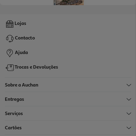
Puzzle Mont Clementoni Saint-Michel 1500 Peças
Lojas
11.99 €/un
Price reduced from
to
15,99 €
Contacto
11,99 €
Promoção
Ajuda
Trocas e Devoluções
Sobre a Auchan
Entregas
-25%
Serviços
Cartões
Puzzle Clementoni View Of China 2000 Peças