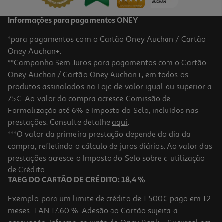
Informações para pagamentos ONEY
*para pagamentos com o Cartão Oney Auchan / Cartão
Oney Auchan+.
**Campanha Sem Juros para pagamentos com o Cartão
Oney Auchan / Cartão Oney Auchan+, em todos os
-25%
produtos assinalados na Loja de valor igual ou superior a
75€. Ao valor da compra acresce Comissão de
Formalização até 6% e Imposto do Selo, incluídos nas
prestações. Consulte detalhe
aqui
.
Puzzle Clementoni New York 3000 Peças
***O valor da primeira prestação depende do dia da
compra, refletindo o cálculo de juros diários. Ao valor das
18.74 €/un
Price reduced from
to
prestações acresce o Imposto do Selo sobre a utilização
24,99 €
18,74 €
de Crédito.
Promoção
TAEG DO CARTÃO DE CRÉDITO: 18,4 %
Exemplo para um limite de crédito de 1.500€ pago em 12
meses. TAN 17,60 %. Adesão ao Cartão sujeita a