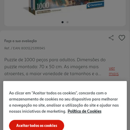
Faça a sua avaliação
Ref. / EAN:
8005125399345
Puzzle de 1000 peças para adultos. Dimensões do
puzzle montado: 70 x 50 cm. As imagens mais
ver
atraentes, a maior variedade de tamanhos e a
mais
qualidade Clementoni para uma gama que é uma
12.99 €/un
chave de ouro para os amantes de puzzles, em
Ao clicar em "Aceitar todos os cookies", concorda com o
todos os lugares. Desde semp re atenta ao
armazenamento de cookies no seu dispositivo para melhorar
problema da ecologia, a Clementoni utiliza
a navegação no site, analisar a utilização do site e ajudar nas
12,99 €
amplamente materiais reciclados, evitando o uso
nossas iniciativas de marketing.
Política de Cookies
de componentes poluentes.
Notas de preparação
Aceitar todos os cookies