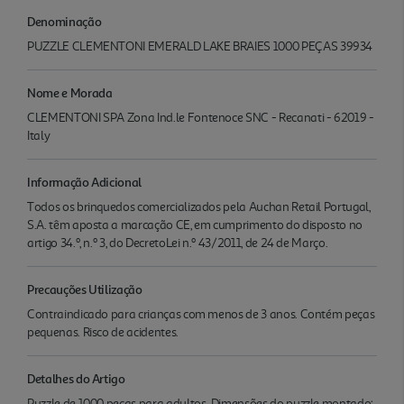
Denominação
PUZZLE CLEMENTONI EMERALD LAKE BRAIES 1000 PEÇAS 39934
Nome e Morada
CLEMENTONI SPA Zona Ind.le Fontenoce SNC - Recanati - 62019 -
Italy
Informação Adicional
Todos os brinquedos comercializados pela Auchan Retail Portugal,
S.A. têm aposta a marcação CE, em cumprimento do disposto no
artigo 34.º, n.º 3, do DecretoLei n.º 43/2011, de 24 de Março.
Precauções Utilização
Contraindicado para crianças com menos de 3 anos. Contém peças
pequenas. Risco de acidentes.
Detalhes do Artigo
Puzzle de 1000 peças para adultos. Dimensões do puzzle montado: