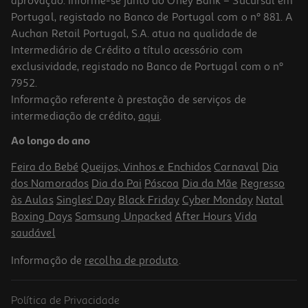
aprovação. Informe-se junto do Oney Bank – Sucursal em
Portugal, registado no Banco de Portugal com o nº 881. A
Auchan Retail Portugal, S.A. atua na qualidade de
Intermediário de Crédito a título acessório com
-25%
exclusividade, registado no Banco de Portugal com o nº
7952.
Informação referente à prestação de serviços de
intermediação de crédito,
aqui
.
Puzzle Nova Iorque Clementoni 1000 Peças
Ao longo do ano
9.74 €/un
Price reduced from
to
12,99 €
Feira do Bebé
Queijos, Vinhos e Enchidos
Carnaval
Dia
9,74 €
dos Namorados
Dia do Pai
Páscoa
Dia da Mãe
Regresso
Promoção
às Aulas
Singles' Day
Black Friday
Cyber Monday
Natal
Boxing Days
Samsung Unpacked
After Hours
Vida
saudável
Informação de
recolha de produto
.
Política de Privacidade