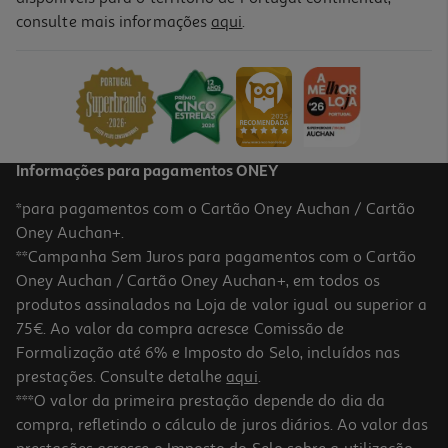
consulte mais informações
aqui
.
Creme Barral Banho Dermaprotect 1l 30% Desconto Incluído
18.74 €/Lt
18,74 €
Informações para pagamentos ONEY
*para pagamentos com o Cartão Oney Auchan / Cartão
Oney Auchan+.
**Campanha Sem Juros para pagamentos com o Cartão
Oney Auchan / Cartão Oney Auchan+, em todos os
produtos assinalados na Loja de valor igual ou superior a
75€. Ao valor da compra acresce Comissão de
Formalização até 6% e Imposto do Selo, incluídos nas
prestações. Consulte detalhe
aqui
.
Pain A-Derma Aveia 100g
***O valor da primeira prestação depende do dia da
compra, refletindo o cálculo de juros diários. Ao valor das
82 €/Kg