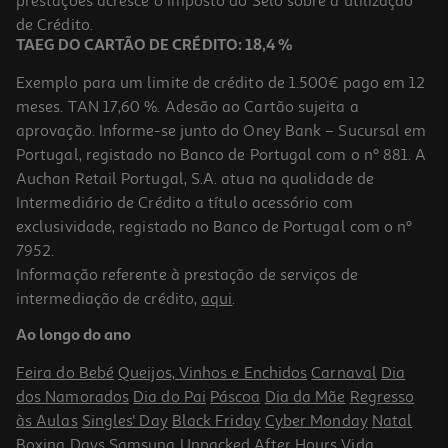
prestações acresce o Imposto do Selo sobre a utilização
8,20 €
de Crédito.
TAEG DO CARTÃO DE CRÉDITO: 18,4 %
Exemplo para um limite de crédito de 1.500€ pago em 12
meses. TAN 17,60 %. Adesão ao Cartão sujeita a
aprovação. Informe-se junto do Oney Bank – Sucursal em
Portugal, registado no Banco de Portugal com o nº 881. A
Auchan Retail Portugal, S.A. atua na qualidade de
Intermediário de Crédito a título acessório com
exclusividade, registado no Banco de Portugal com o nº
7952.
Informação referente à prestação de serviços de
4.8
(66)
intermediação de crédito,
aqui
.
Gel & Óleo Duche Eucerin Ph5 400ml
Ao longo do ano
49.23 €/Lt
Feira do Bebé
Queijos, Vinhos e Enchidos
Carnaval
Dia
19,69 €
dos Namorados
Dia do Pai
Páscoa
Dia da Mãe
Regresso
às Aulas
Singles' Day
Black Friday
Cyber Monday
Natal
Boxing Days
Samsung Unpacked
After Hours
Vida