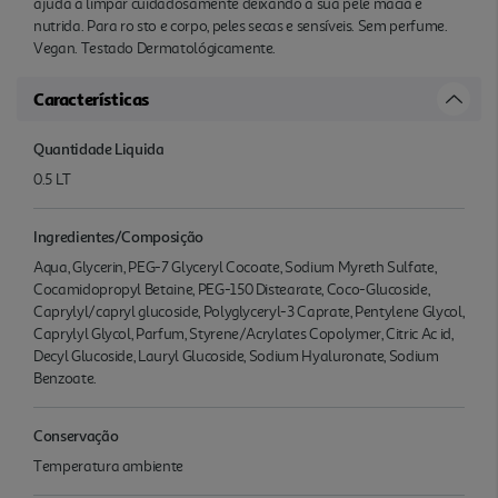
ajuda a limpar cuidadosamente deixando a sua pele macia e
nutrida. Para ro sto e corpo, peles secas e sensíveis. Sem perfume.
Vegan. Testado Dermatológicamente.
Características
Quantidade Liquida
0.5 LT
Ingredientes/Composição
Aqua, Glycerin, PEG-7 Glyceryl Cocoate, Sodium Myreth Sulfate,
Cocamidopropyl Betaine, PEG-150 Distearate, Coco-Glucoside,
Caprylyl/capryl glucoside, Polyglyceryl-3 Caprate, Pentylene Glycol,
Caprylyl Glycol, Parfum, Styrene/Acrylates Copolymer, Citric Ac id,
Decyl Glucoside, Lauryl Glucoside, Sodium Hyaluronate, Sodium
Benzoate.
Conservação
Temperatura ambiente