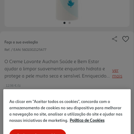
Faça a sua avaliação
Ref. / EAN:
5601002125477
O Creme Lavante Auchan Saúde e Bem Estar
ajudar a limpar suavemente enquanto hidrata e
ver
protege a pele muito seca e sensível. Enriquecido
mais
com manteiga de karité e ácido hialurónico, ajuda
12.98 €/Lt
a limpar cuidadosamente deixando a sua pele
macia e nutrida. Para ro sto e corpo, peles secas e
Ao clicar em "Aceitar todos os cookies", concorda com o
sensíveis. Sem perfume. Vegan. Testado
armazenamento de cookies no seu dispositivo para melhorar
6,49 €
Dermatológicamente.
a navegação no site, analisar a utilização do site e ajudar nas
nossas iniciativas de marketing.
Política de Cookies
-15% Imediato Exclusivo Online
De 2/8/2026 a 1/9/2026