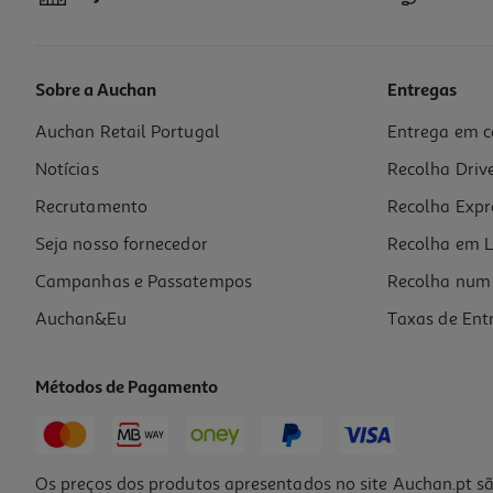
Sobre a Auchan
Entregas
Auchan Retail Portugal
Entrega em c
Chocolate Negro Auchan 70% Cacau E Com Baixo Teor De Açúcar 100
Notícias
Recolha Driv
22.9 €/Kg
Recrutamento
Recolha Expr
2,29 €
Seja nosso fornecedor
Recolha em L
Campanhas e Passatempos
Recolha num 
Auchan&Eu
Taxas de Ent
Métodos de Pagamento
Os preços dos produtos apresentados no site Auchan.pt sã