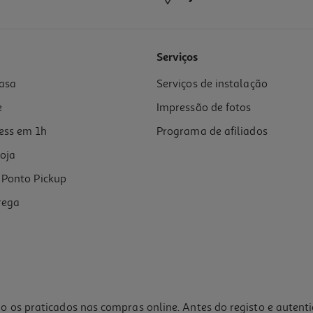
4.8
(8)
Serviços
asa
Serviços de instalação
g
e
Impressão de fotos
ess em 1h
Programa de afiliados
oja
Ponto Pickup
rega
o os praticados nas compras online. Antes do registo e autent