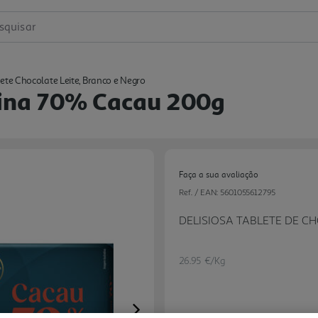
squisar
ete Chocolate Leite, Branco e Negro
gina 70% Cacau 200g
Faça a sua avaliação
Ref. / EAN:
5601055612795
DELISIOSA TABLETE DE C
26.95 €/Kg
Next