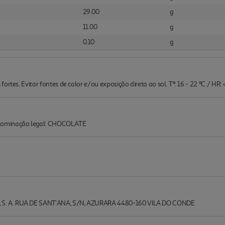
29.00
g
11.00
g
0.10
g
ortes. Evitar fontes de calor e/ou exposição direta ao sol. Tª: 16 - 22 ºC / HR:
ominação legal: CHOCOLATE
S. A. RUA DE SANT'ANA, S/N, AZURARA 4480-160 VILA DO CONDE