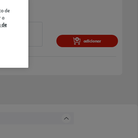
to de
r a
a de
adicionar