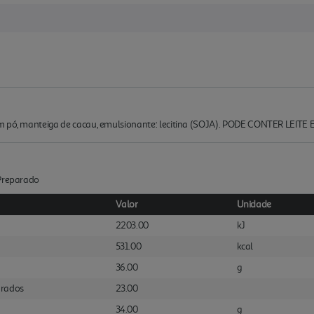
em pó, manteiga de cacau, emulsionante: lecitina (SOJA). PODE CONTER LEIT
:Preparado
Valor
Unidade
2203.00
kJ
531.00
kcal
36.00
g
urados
23.00
34.00
g