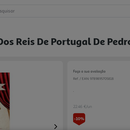
squisar
 Dos Reis De Portugal De Ped
Faça a sua avaliação
Ref. / EAN:
9789895705818
.
22.46 €/un
-10%
Next