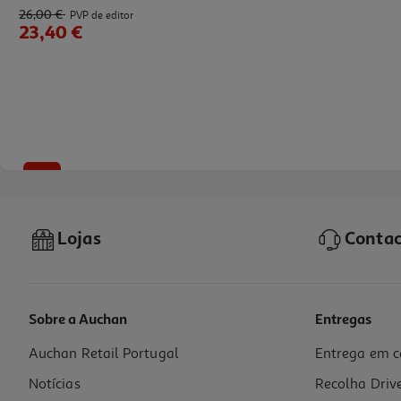
26,00 €
PVP de editor
23,40 €
-10%
Lojas
Contac
Sobre a Auchan
Entregas
Auchan Retail Portugal
Entrega em c
Livro 100 Datas Que Fizeram A História De Portugal
Notícias
Recolha Driv
17.51 €/un