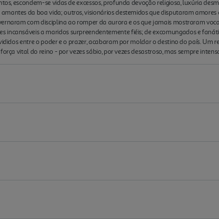
entos, escondem-se vidas de excessos, profunda devoção religiosa, luxúria desm
amantes da boa vida; outros, visionários destemidos que disputaram amores 
ernaram com disciplina ao romper da aurora e os que jamais mostraram vocaçã
 incansáveis a maridos surpreendentemente fiéis; de excomungados e fanáticos
vididos entre o poder e o prazer, acabaram por moldar o destino do país. Um r
 força vital do reino - por vezes sábio, por vezes desastroso, mas sempre int