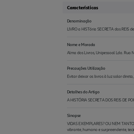
Características
Denominação
LIVRO a HISTória SECRETA dos REIS
Nome e Morada
Alma dos Livros, Unipessoal Lda. Rua N
Precauções Utilização
Evitar deixar os livros à luz solar diret
Detalhes do Artigo
A HISTÓRIA SECRETA DOS REIS DE P
Sinopse
VIDAS EXEMPLARES? OU NEM TANTO? A Hi
vibrante, humano e surpreendente, teci