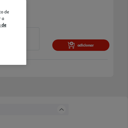
to de
r a
a de
adicionar