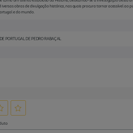
se como um atento estudioso da História, dedicando-se à investigação desta
 iversas obras de divulgação histórica, nas quais procura tornar acessível ao 
Portugal e do mundo.
S DE PORTUGAL DE PEDRO RABAÇAL