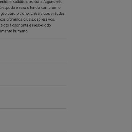
edida e solidão absoluta. Alguns reis
à espada e, reza a lenda, comeram o
o para o trono. Entre vícios, virtudes
 a tímidos, cruéis, depressivos,
etrato f ascinante e inesperado
ensamente humano.