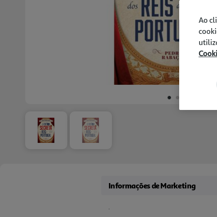
Ao cl
cooki
utili
Cook
Informações de Marketing
.