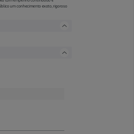
 área com empenho continuado e
público um conhecimento exato, rigoroso