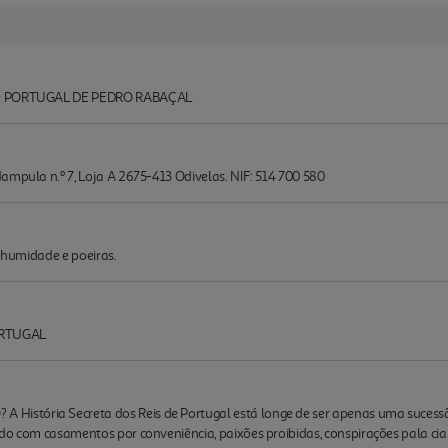
 de PORTUGAL DE PEDRO RABAÇAL
ampula n.º 7, Loja A 2675-413 Odivelas. NIF: 514 700 580
a, humidade e poeiras.
ORTUGAL
stória Secreta dos Reis de Portugal está longe de ser apenas uma sucessã
do com casamentos por conveniência, paixões proibidas, conspirações pala cian