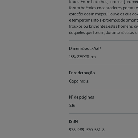
fatais. Entre batalhas, coroas e juram
foram boémios encantadores, poetas e 
coração dos inimigos. Houve os que gov
e temperamento s extremos; de amantes
frouxos ou brilhantes, estes homens, di
daqueles que foram, durante séculos, a
Dimensões LxAxP
155x235X31 cm
Encadernação
Capa mole
Nº de páginas
536
ISBN
978-989-570-581-8