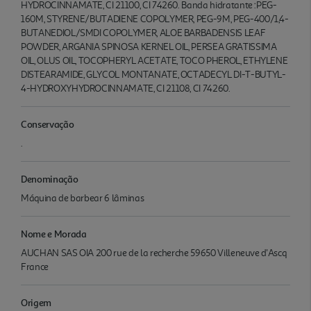
HYDROCINNAMATE, CI 21100, CI 74260. Banda hidratante :PEG-
160M, STYRENE/BUTADIENE COPOLYMER, PEG-9M, PEG-400/1,4-
BUTANEDIOL/SMDI COPOLYMER, ALOE BARBADENSIS LEAF
POWDER, ARGANIA SPINOSA KERNEL OIL, PERSEA GRATISSIMA
OIL, OLUS OIL, TOCOPHERYL ACETATE, TOCO PHEROL, ETHYLENE
DISTEARAMIDE, GLYCOL MONTANATE, OCTADECYL DI-T-BUTYL-
4-HYDROXYHYDROCINNAMATE, CI 21108, CI 74260.
Conservação
.
Denominação
Máquina de barbear 6 lâminas
Nome e Morada
AUCHAN SAS OIA 200 rue de la recherche 59650 Villeneuve d'Ascq
France
Origem