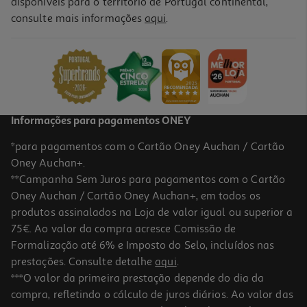
disponíveis para o território de Portugal continental,
consulte mais informações
aqui
.
Máq De Barbear Gillette Labs Corpo Bg5
69.99 €/un
69,99 €
Informações para pagamentos ONEY
*para pagamentos com o Cartão Oney Auchan / Cartão
Oney Auchan+.
**Campanha Sem Juros para pagamentos com o Cartão
Oney Auchan / Cartão Oney Auchan+, em todos os
produtos assinalados na Loja de valor igual ou superior a
75€. Ao valor da compra acresce Comissão de
Formalização até 6% e Imposto do Selo, incluídos nas
prestações. Consulte detalhe
aqui
.
Máq De Barbear Gillette Labs Corpo Bg3
***O valor da primeira prestação depende do dia da
compra, refletindo o cálculo de juros diários. Ao valor das
49.99 €/un