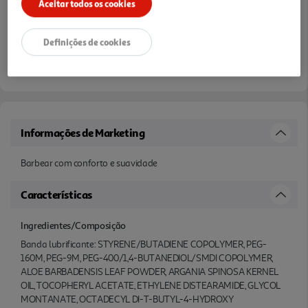
Aceitar todos os cookies
Definições de cookies
Informações de Marketing
Barbear com conforto e suavidade
Características
Ingredientes/Composição
Banda lubrificante: STYRENE/BUTADIENE COPOLYMER, PEG-
160M, PEG-9M, PEG-400/1,4-BUTANEDIOL/SMDI COPOLYMER,
ALOE BARBADENSIS LEAF POWDER, ARGANIA SPINOSA KERNEL
OIL, TOCOPHERYL ACETATE, ETHYLENE DISTEARAMIDE, GLYCOL
MONTANATE, OCTADECYL DI-T-BUTYL-4-HYDROXY