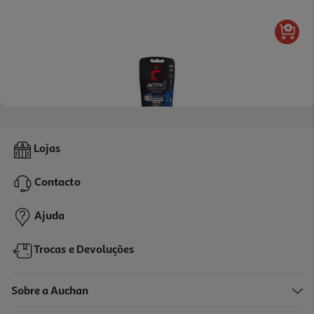
3.5
(2)
Máquina Barbear Cosmia Men Ativo 3 Lâminas 1un
Lojas
4.59 €/un
Contacto
4,59 €
Ajuda
Trocas e Devoluções
Sobre a Auchan