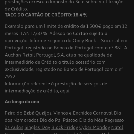
prestações acresce o Imposto do Selo sobre a utilização
49,99 €
de Crédito.
TAEG DO CARTÃO DE CRÉDITO: 18,4 %
Exemplo para um limite de crédito de 1.500€ pago em 12
meses. TAN 17,60 %. Adesão ao Cartão sujeita a
aprovação. Informe-se junto do Oney Bank – Sucursal em
Portugal, registado no Banco de Portugal com o nº 881. A
Auchan Retail Portugal, S.A. atua na qualidade de
Intermediário de Crédito a título acessório com
exclusividade, registado no Banco de Portugal com o nº
7952.
Informação referente à prestação de serviços de
intermediação de crédito,
aqui
.
Cabo+4rec+supt Gillette Labs Body
Ao longo do ano
29.99 €/un
Feira do Bebé
Queijos, Vinhos e Enchidos
Carnaval
Dia
29,99 €
dos Namorados
Dia do Pai
Páscoa
Dia da Mãe
Regresso
às Aulas
Singles' Day
Black Friday
Cyber Monday
Natal