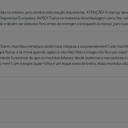
ões no interior, pois contêm informação importante. ATENÇÃO! A criança deve
egurança Europeias. AVISO! Todos os materiais de embalagem como fita-cola, 
o e devem ser deitados fora antes de entregar o brinquedo à criança, para su
id Charm, mochilas miniatura ainda mais mágicas e surpreendentes! Cada moch
 que flutua e se move quando agitas a mochila! Mas a magia não fic a por aqui!
lmente funcionais do que as mochilas básicas: desde cadernos e marcadores a ca
o mini! Com d esigns super fofos e um toque extra de brilho, estas mochilas sã