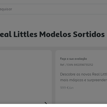
squisar
eal Littles Modelos Sortidos
Faça a sua avaliação
Ref. / EAN:
8411936733252
Descobre as novas Real Litt
mais mágicas e surpreende
aquário, cheio de glitter, c
9.99 €/un
move quando agitas a mochil
ainda mais mini acessórios 
tamanho mini! Com designs s
Next