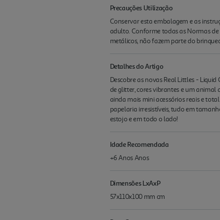
Precauções Utilização
Conservar esta embalagem e as instruç
adulto. Conforme todas as Normas de S
metálicos, não fazem parte do brinqued
Detalhes do Artigo
Descobre as novas Real Littles - Liqu
de glitter, cores vibrantes e um animal
ainda mais mini acessórios reais e tota
papelaria irresistíveis, tudo em tamanh
estojo e em todo o lado!
Idade Recomendada
+6 Anos Anos
Dimensões LxAxP
57x110x100 mm cm