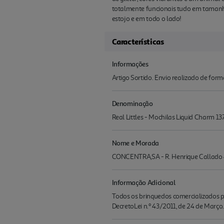
totalmente funcionais tudo em tamanho 
estojo e em todo o lado!
Características
Informações
Artigo Sortido. Envio realizado de for
Denominação
Real Littles - Mochilas Liquid Charm 1
Nome e Morada
CONCENTRA,SA - R. Henrique Callado 4
Informação Adicional
Todos os brinquedos comercializados pe
DecretoLei n.º 43/2011, de 24 de Março.