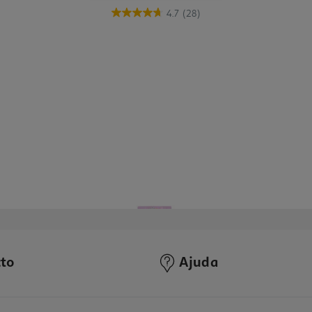
4.7
(28)
to
Ajuda