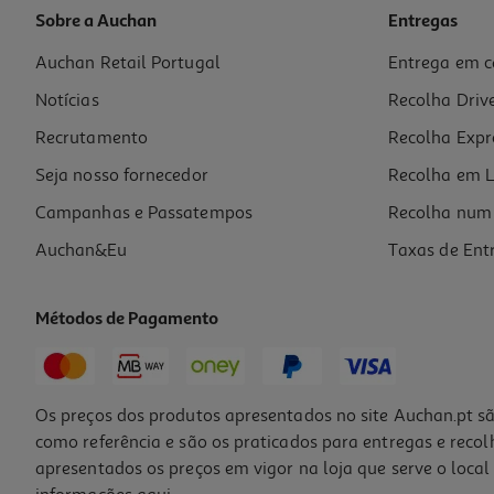
Sobre a Auchan
Entregas
Auchan Retail Portugal
Entrega em c
Disney Princesas Mini Figuras Modelos Sortidos
Notícias
Recolha Driv
6.99 €/un
Recrutamento
Recolha Expr
6,99 €
Seja nosso fornecedor
Recolha em L
Campanhas e Passatempos
Recolha num 
Auchan&Eu
Taxas de Ent
Métodos de Pagamento
Os preços dos produtos apresentados no site Auchan.pt sã
como referência e são os praticados para entregas e reco
apresentados os preços em vigor na loja que serve o local 