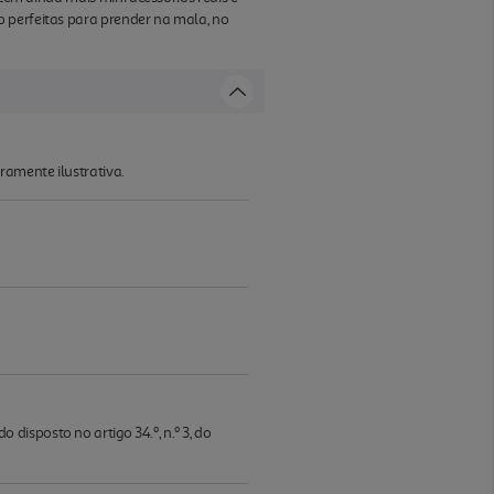
o perfeitas para prender na mala, no
ramente ilustrativa.
isposto no artigo 34.º, n.º 3, do