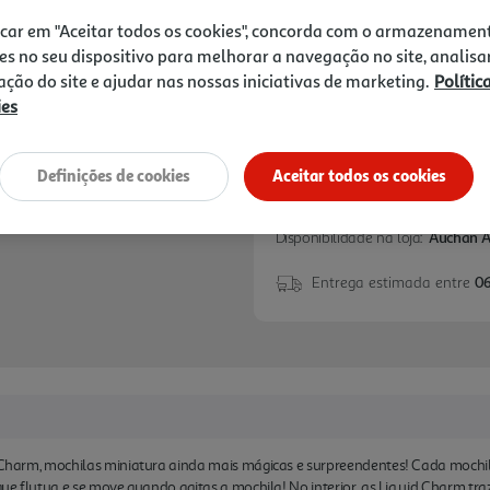
9,99 €
mochilas são perfeitas para
icar em "Aceitar todos os cookies", concorda com o armazenamen
es no seu dispositivo para melhorar a navegação no site, analisa
Notas de preparação
zação do site e ajudar nas nossas iniciativas de marketing.
Polític
ies
Definições de cookies
Aceitar todos os cookies
Disponibilidade na loja:
Auchan 
Entrega estimada entre
06
id Charm, mochilas miniatura ainda mais mágicas e surpreendentes! Cada moch
 que flutua e se move quando agitas a mochila! No interior, as Liq uid Charm tr