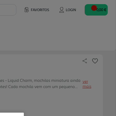
FAVORITOS
LOGIN
0,00 €
les - Liquid Charm, mochilas miniatura ainda
ver
mais
ntes! Cada mochila vem com um pequeno
ores vibrantes e um animal que flutua e se
a! No interior, as Liq uid Charm trazem
reais e totalmente funcionais tudo em
uper fofos e um toque extra de brilho, estas