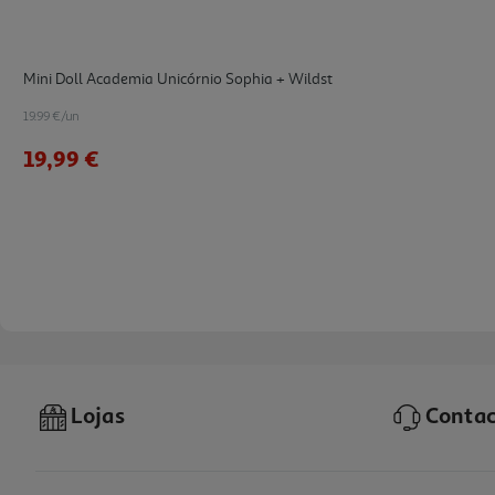
Mini Doll Academia Unicórnio Sophia + Wildst
19.99 €/un
19,99 €
Lojas
Contac