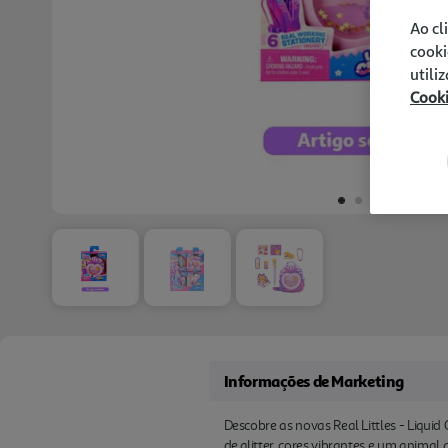
Ao cl
cooki
utili
Cook
Informações de Marketing
Descobre as novas Real Littles - Liqu
de glitter, cores vibrantes e um animal