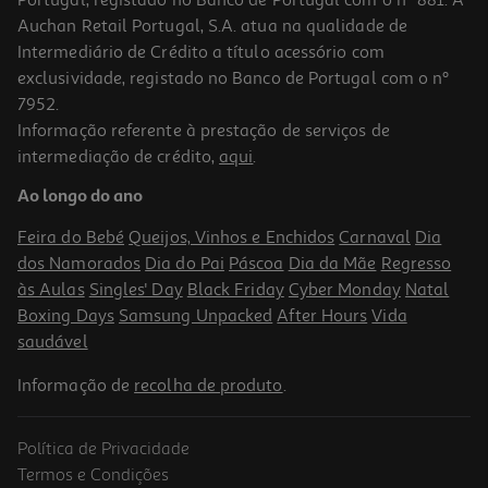
Auchan Retail Portugal, S.A. atua na qualidade de
Intermediário de Crédito a título acessório com
exclusividade, registado no Banco de Portugal com o nº
7952.
Informação referente à prestação de serviços de
intermediação de crédito,
aqui
.
Cápsulas Squishy Stitch Modelos Sortidos
Ao longo do ano
9.99 €/un
Feira do Bebé
Queijos, Vinhos e Enchidos
Carnaval
Dia
9,99 €
dos Namorados
Dia do Pai
Páscoa
Dia da Mãe
Regresso
às Aulas
Singles' Day
Black Friday
Cyber Monday
Natal
Boxing Days
Samsung Unpacked
After Hours
Vida
saudável
Informação de
recolha de produto
.
Política de Privacidade
-60%
Termos e Condições