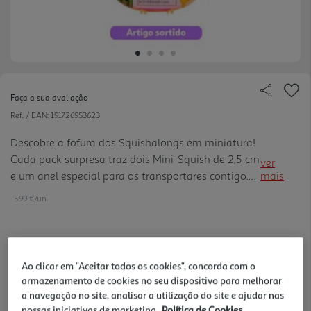
Faça a sua avaliação
Ref. / EAN:
191726953623
Descobre a fofura dos Squishalongs em miniatura!
Cada pack surpresa traz dois Mini-Squish de 2,5 cm
ver
e um anel especial para os transportares contigo.
mais
Ideais para colecionar, trocar e exibir!
5.99 €/un
5,99 €
Ao clicar em "Aceitar todos os cookies", concorda com o
armazenamento de cookies no seu dispositivo para melhorar
Notas de preparação
a navegação no site, analisar a utilização do site e ajudar nas
nossas iniciativas de marketing.
Política de Cookies