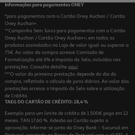
Informações para pagamentos ONEY
*para pagamentos com o Cartão Oney Auchan / Cartão
Oney Auchan+.
**Campanha Sem Juros para pagamentos com o Cartão
Oney Auchan / Cartão Oney Auchan+, em todos os
produtos assinalados na Loja de valor igual ou superior a
75€. Ao valor da compra acresce Comissão de
Formalização até 6% e Imposto do Selo, incluídos nas
prestações. Consulte detalhe
aqui
.
4.2
(43)
Torre Surpresa Princesas Disney Modelos Sortidos
***O valor da primeira prestação depende do dia da
compra, refletindo o cálculo de juros diários. Ao valor das
13.99 €/un
prestações acresce o Imposto do Selo sobre a utilização
13,99 €
de Crédito.
TAEG DO CARTÃO DE CRÉDITO: 18,4 %
Exemplo para um limite de crédito de 1.500€ pago em 12
meses. TAN 17,60 %. Adesão ao Cartão sujeita a
aprovação. Informe-se junto do Oney Bank – Sucursal em
Portugal, registado no Banco de Portugal com o nº 881. A