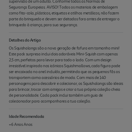
supervisão de um adulto. Conforme todas as Normas de
Segurança Europeias. AVISO! Todos os materiais de embalagem
como fita-cola, plásticos, etiquetas e atilhos metálicos, não fazem
parte do brinquedo e devem ser deitados fora antes de entregar o
brinquedo à criança, para sua segurança.
Detalhes do Artigo
Os Squishalongs são a nova geração de fofura em tamanho mini!
Este pack surpresa inclui dois adoráveis Mini-Squish com apenas
2,5 cm, perfeitos para levar para todo o lado. Com um design
irresistível inspirado nos icónicos Squishmallows, cada figura pode
ser encaixada no anel incluído, permitindo que os pequenos fãs os
transportem como acessórios de moda. Com mais de 140
personagens para descobrir e colecionar, os Squishalongs são ideais
para brincar, trocar com amigos e criar a tua própria coleção cheia
de personalidade. Cada pack inclui também um guia de
colecionador para acompanhares a tua coleção.
Idade Recomendada
+6 Anos Anos