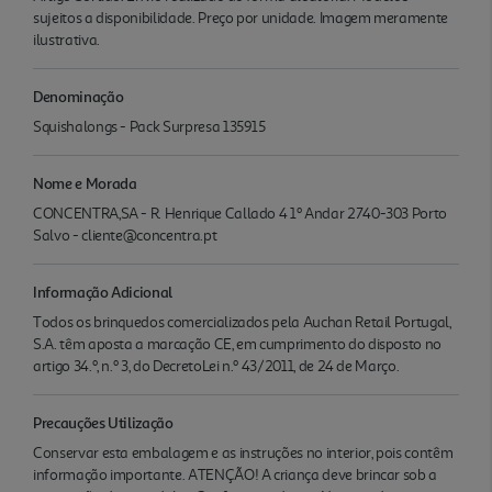
sujeitos a disponibilidade. Preço por unidade. Imagem meramente
ilustrativa.
Denominação
Squishalongs - Pack Surpresa 135915
Nome e Morada
CONCENTRA,SA - R. Henrique Callado 4 1º Andar 2740-303 Porto
Salvo - cliente@concentra.pt
Informação Adicional
Todos os brinquedos comercializados pela Auchan Retail Portugal,
S.A. têm aposta a marcação CE, em cumprimento do disposto no
artigo 34.º, n.º 3, do DecretoLei n.º 43/2011, de 24 de Março.
Precauções Utilização
Conservar esta embalagem e as instruções no interior, pois contêm
informação importante. ATENÇÃO! A criança deve brincar sob a