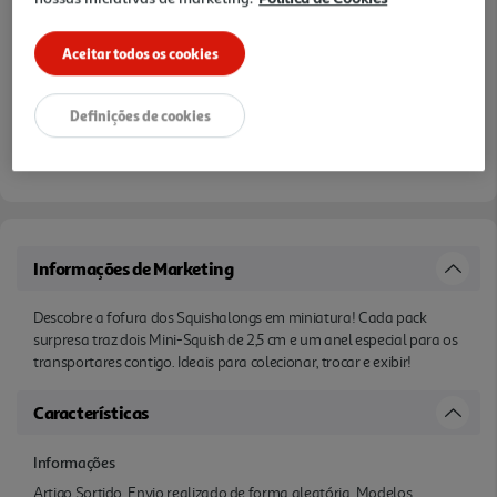
Aceitar todos os cookies
Definições de cookies
Disponibilidade na loja:
Auchan Amadora
Entrega estimada entre
10/08/2026 e 11/08/2026
Informações de Marketing
Descobre a fofura dos Squishalongs em miniatura! Cada pack
surpresa traz dois Mini-Squish de 2,5 cm e um anel especial para os
transportares contigo. Ideais para colecionar, trocar e exibir!
Características
Informações
Artigo Sortido. Envio realizado de forma aleatória. Modelos