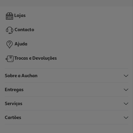
4.7
(28)
Mini Doll Academia Unicórnio Sophia + Wildst
Lojas
19.99 €/un
Contacto
19,99 €
Ajuda
Trocas e Devoluções
Sobre a Auchan
Entregas
Serviços
Cartões
Mochilas Básica Real Littles Modelos Sortidos
6.99 €/un