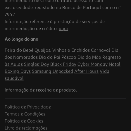
Intermediário de Crédito a título acessório com
exclusividade, registado no Banco de Portugal com o nº
7952.
Informação referente à prestação de serviços de
intermediação de crédito,
aqui
.
Ao longo do ano
Feira do Bebé
Queijos, Vinhos e Enchidos
Carnaval
Dia
dos Namorados
Dia do Pai
Páscoa
Dia da Mãe
Regresso
às Aulas
Singles' Day
Black Friday
Cyber Monday
Natal
Boxing Days
Samsung Unpacked
After Hours
Vida
saudável
Informação de
recolha de produto
.
Política de Privacidade
Termos e Condições
Política de Cookies
Livro de reclamações