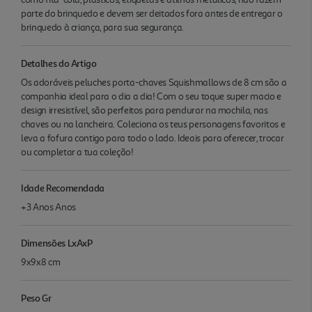
parte do brinquedo e devem ser deitados fora antes de entregar o
brinquedo à criança, para sua segurança.
Detalhes do Artigo
Os adoráveis peluches porta-chaves Squishmallows de 8 cm são a
companhia ideal para o dia a dia! Com o seu toque super macio e
design irresistível, são perfeitos para pendurar na mochila, nas
chaves ou na lancheira. Coleciona os teus personagens favoritos e
leva a fofura contigo para todo o lado. Ideais para oferecer, trocar
ou completar a tua coleção!
Idade Recomendada
+3 Anos Anos
Dimensões LxAxP
9x9x8 cm
Peso Gr