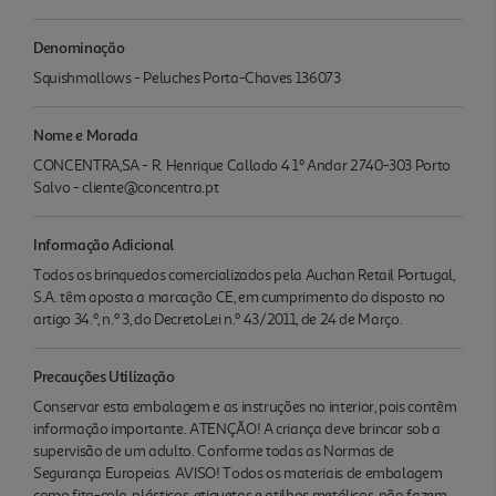
Denominação
Squishmallows - Peluches Porta-Chaves 136073
Nome e Morada
CONCENTRA,SA - R. Henrique Callado 4 1º Andar 2740-303 Porto
Salvo - cliente@concentra.pt
Informação Adicional
Todos os brinquedos comercializados pela Auchan Retail Portugal,
S.A. têm aposta a marcação CE, em cumprimento do disposto no
artigo 34.º, n.º 3, do DecretoLei n.º 43/2011, de 24 de Março.
Precauções Utilização
Conservar esta embalagem e as instruções no interior, pois contêm
informação importante. ATENÇÃO! A criança deve brincar sob a
supervisão de um adulto. Conforme todas as Normas de
Segurança Europeias. AVISO! Todos os materiais de embalagem
como fita-cola, plásticos, etiquetas e atilhos metálicos, não fazem