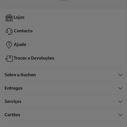
4.4
(23)
Amaciador Concentrado Auchan Lavanda 80 Doses
Lojas
0.02 €/Dose
Contacto
1,79 €
Ajuda
Trocas e Devoluções
Sobre a Auchan
Entregas
Serviços
4.5
(17)
Cartões
Amaciador Concentrado Auchan Flores Tropicais 60 Doses