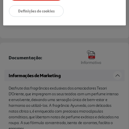
Definições de cookies
Documentação:
Informativa
Informações de Marketing
Desfrute das fragrâncias exclusivas dos amaciadores Tesori
D'Oriente, que impregnam os seus tecidos com um perfume intenso
e envolvente, deixando uma sensação única de bem-estar e
harmonia ao utilizá-los. A fragrância Ayurveda, com delicadas
notas cítrica s, é enriquecida com preciosas microcápsulas
aromáticas, que libertam notas de perfume exóticas e delicadas na
roupa. A sua fórmula concentrada, isenta de corantes, facilita o
engomar.