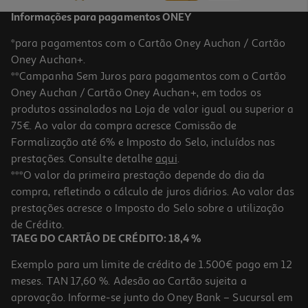
Informações para pagamentos ONEY
*para pagamentos com o Cartão Oney Auchan / Cartão
Oney Auchan+.
**Campanha Sem Juros para pagamentos com o Cartão
Oney Auchan / Cartão Oney Auchan+, em todos os
produtos assinalados na Loja de valor igual ou superior a
75€. Ao valor da compra acresce Comissão de
Formalização até 6% e Imposto do Selo, incluídos nas
prestações. Consulte detalhe
aqui
.
4.5
(52)
Amaciador Concentrado Auchan Caraíbas 60 Doses
***O valor da primeira prestação depende do dia da
compra, refletindo o cálculo de juros diários. Ao valor das
0.03 €/Dose
prestações acresce o Imposto do Selo sobre a utilização
2,09 €
de Crédito.
TAEG DO CARTÃO DE CRÉDITO: 18,4 %
Exemplo para um limite de crédito de 1.500€ pago em 12
meses. TAN 17,60 %. Adesão ao Cartão sujeita a
aprovação. Informe-se junto do Oney Bank – Sucursal em