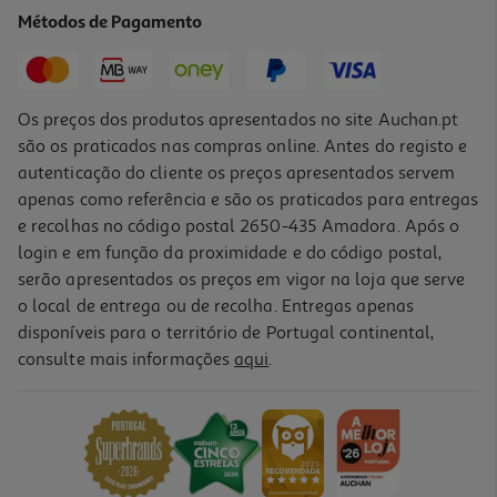
0.03 €/Dose
Métodos de Pagamento
2,09 €
Os preços dos produtos apresentados no site Auchan.pt
são os praticados nas compras online. Antes do registo e
autenticação do cliente os preços apresentados servem
apenas como referência e são os praticados para entregas
e recolhas no código postal 2650-435 Amadora. Após o
login e em função da proximidade e do código postal,
serão apresentados os preços em vigor na loja que serve
o local de entrega ou de recolha. Entregas apenas
disponíveis para o território de Portugal continental,
4.3
(43)
consulte mais informações
aqui
.
Amaciador Concentrado Auchan Talco 80 Doses
0.02 €/Dose
1,79 €