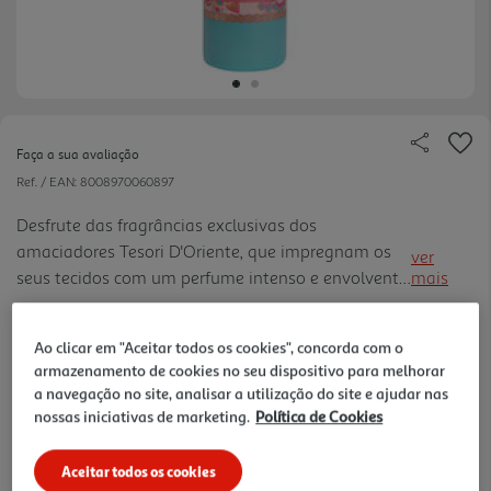
Faça a sua avaliação
Ref. / EAN:
8008970060897
Desfrute das fragrâncias exclusivas dos
amaciadores Tesori D'Oriente, que impregnam os
ver
seus tecidos com um perfume intenso e envolvente,
mais
deixando uma sensação única de bem-estar e
0.08 €/Dose
harmonia ao utilizá-los. A fragrância Ayurveda,
Ao clicar em "Aceitar todos os cookies", concorda com o
com delicadas notas cítrica s, é enriquecida com
armazenamento de cookies no seu dispositivo para melhorar
preciosas microcápsulas aromáticas, que libertam
a navegação no site, analisar a utilização do site e ajudar nas
3,19 €
notas de perfume exóticas e delicadas na roupa. A
nossas iniciativas de marketing.
Política de Cookies
sua fórmula concentrada, isenta de corantes,
facilita o engomar.
Notas de preparação
Aceitar todos os cookies