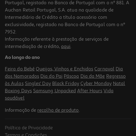
Portugal, registado no Banco de Portugal com o nº 881. A
Auchan Retail Portugal, S.A. atua na qualidade de
Intermediário de Crédito a título acessório com
exclusividade, registado no Banco de Portugal com o nº
7952.
Informação referente à prestação de serviços de
intermediação de crédito,
aqui
.
Amaciador Tesori D`oriente Ikigai 42d
Ao longo do ano
0.08 €/Dose
Feira do Bebé
Queijos, Vinhos e Enchidos
Carnaval
Dia
3,19 €
dos Namorados
Dia do Pai
Páscoa
Dia da Mãe
Regresso
às Aulas
Singles' Day
Black Friday
Cyber Monday
Natal
Boxing Days
Samsung Unpacked
After Hours
Vida
saudável
Informação de
recolha de produto
.
Política de Privacidade
Termos e Condições