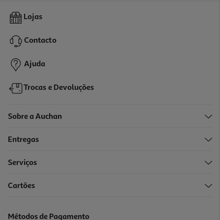
4.4
(23)
Amaciador Concentrado Auchan Lavanda 80 Doses
Lojas
0.02 €/Dose
Contacto
1,79 €
Ajuda
Trocas e Devoluções
Sobre a Auchan
Entregas
Serviços
4.5
(17)
Cartões
Amaciador Concentrado Auchan Flores Tropicais 60 Doses
0.03 €/Dose
Métodos de Pagamento