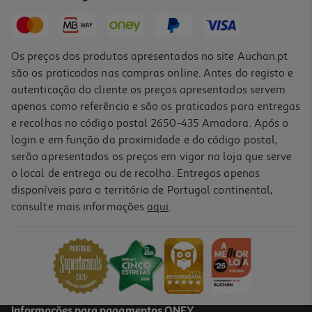
2,09 €
Os preços dos produtos apresentados no site Auchan.pt
são os praticados nas compras online. Antes do registo e
autenticação do cliente os preços apresentados servem
apenas como referência e são os praticados para entregas
e recolhas no código postal 2650-435 Amadora. Após o
login e em função da proximidade e do código postal,
serão apresentados os preços em vigor na loja que serve
o local de entrega ou de recolha. Entregas apenas
disponíveis para o território de Portugal continental,
4.3
(43)
consulte mais informações
aqui
.
Amaciador Concentrado Auchan Talco 80 Doses
0.02 €/Dose
1,79 €
Informações para pagamentos ONEY