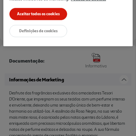
Aceitar todos os cookies
Definições de cookies
Documentação:
Informativa
Informações de Marketing
Desfrute das fragrâncias exclusivas dos amaciadores Tesori
D'Oriente, que impregnam os seus tecidos com um perfume intenso
e envolvente, deixando uma sensação única de bem-estar e
harmonia ao utilizá-los. A essência da Rosa Negra, na sua versão
mais miste riosa, é acariciada pelas notas quentes do Ládano, é
enriquecida com preciosas microcápsulas aromáticas, que libertam
notas de perfume exóticas e delicadas na roupa. A sua fórmula
concentrada, isenta de corantes, facilita o engomar