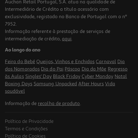
Auchan Retail Portugal, S.A. atua na qualidade de
Intermediário de Crédito a título acessório com
exclusividade, registado no Banco de Portugal com o nº
7952.
Informação referente à prestação de serviços de
4.3
(15)
intermediação de crédito,
aqui
.
Amaciador Roupa Quanto Coco 74 Doses
Ao longo do ano
0.04 €/Dose
Feira do Bebé
Queijos, Vinhos e Enchidos
Carnaval
Dia
3,29 €
dos Namorados
Dia do Pai
Páscoa
Dia da Mãe
Regresso
às Aulas
Singles' Day
Black Friday
Cyber Monday
Natal
Boxing Days
Samsung Unpacked
After Hours
Vida
saudável
Informação de
recolha de produto
.
Política de Privacidade
Termos e Condições
Política de Cookies