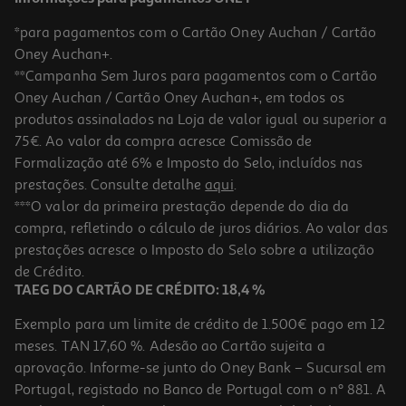
*para pagamentos com o Cartão Oney Auchan / Cartão
Oney Auchan+.
**Campanha Sem Juros para pagamentos com o Cartão
Oney Auchan / Cartão Oney Auchan+, em todos os
produtos assinalados na Loja de valor igual ou superior a
75€. Ao valor da compra acresce Comissão de
Formalização até 6% e Imposto do Selo, incluídos nas
prestações. Consulte detalhe
aqui
.
4.5
(52)
Amaciador Concentrado Auchan Caraíbas 60 Doses
***O valor da primeira prestação depende do dia da
compra, refletindo o cálculo de juros diários. Ao valor das
0.03 €/Dose
prestações acresce o Imposto do Selo sobre a utilização
2,09 €
de Crédito.
TAEG DO CARTÃO DE CRÉDITO: 18,4 %
Exemplo para um limite de crédito de 1.500€ pago em 12
meses. TAN 17,60 %. Adesão ao Cartão sujeita a
aprovação. Informe-se junto do Oney Bank – Sucursal em
Portugal, registado no Banco de Portugal com o nº 881. A