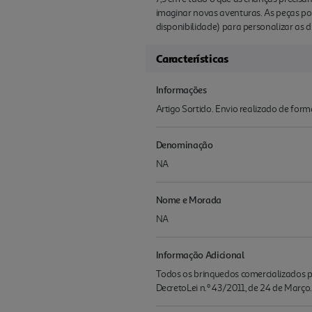
imaginar novas aventuras. As peças po
disponibilidade) para personalizar as d
Características
Informações
Artigo Sortido. Envio realizado de for
Denominação
NA
Nome e Morada
NA
Informação Adicional
Todos os brinquedos comercializados pe
DecretoLei n.º 43/2011, de 24 de Março.