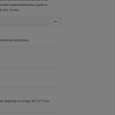
endido separadamente, sujeito a
ir dos 3 anos.
ramente ilustrativa.
isposto no artigo 34.º, n.º 3, do