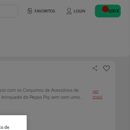
FAVORITOS
LOGIN
0,00 €
incar com os Conjuntos de Acessórios de
ver
mais
a brinquedo da Peppa Pig vem com uma
e tudo o que as crianças precisam para
 da Peppa! As crianças podem recri ar as
série ou imaginar novas aventuras. As peças
ou adicionadas ao conjunto da casa da
to de