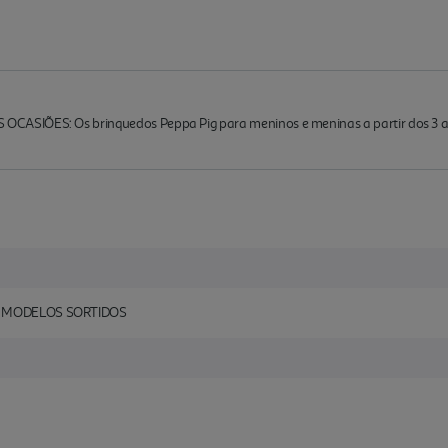
SIÕES: Os brinquedos Peppa Pig para meninos e meninas a partir dos 3 ano
G MODELOS SORTIDOS