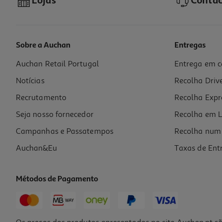
Lojas
Contac
Sobre a Auchan
Entregas
Auchan Retail Portugal
Entrega em c
Festa Da Peppa Peppa Pig Modelos Sortidos
Notícias
Recolha Driv
2.99 €/un
Recrutamento
Recolha Expr
2,99 €
Seja nosso fornecedor
Recolha em L
Campanhas e Passatempos
Recolha num 
Auchan&Eu
Taxas de Ent
Métodos de Pagamento