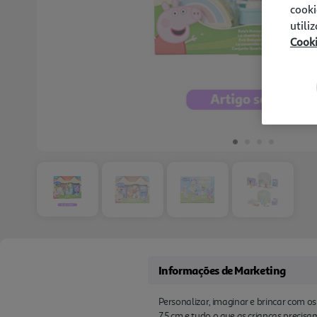
cooki
utili
Cook
Informações de Marketing
Personalizar, imaginar e brincar com 
7,5 cm e tudo o que as crianças precis