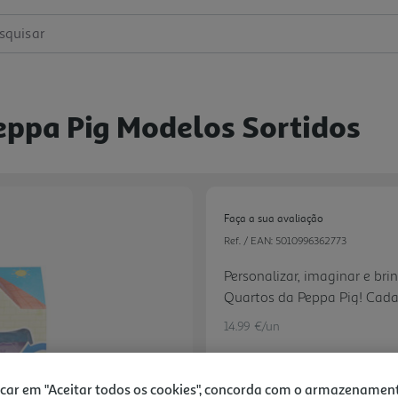
squisar
eppa Pig Modelos Sortidos
Faça a sua avaliação
Ref. / EAN:
5010996362773
Personalizar, imaginar e br
Quartos da Peppa Pig! Cad
figura em escala de 7,5 cm 
14.99 €/un
montar uma divisão em casa
suas histórias favoritas da 
podem ser usadas sozinhas 
icar em "Aceitar todos os cookies", concorda com o armazenamen
Next