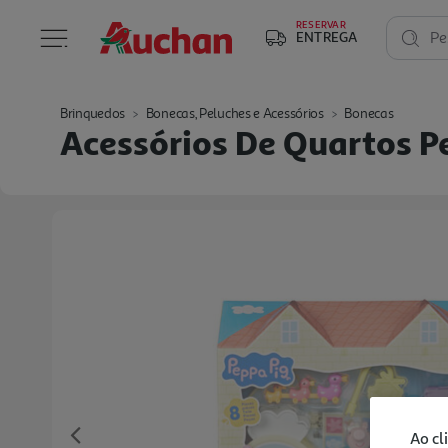
RESERVAR
ENTREGA
Pe
Brinquedos
Bonecas, Peluches e Acessórios
Bonecas
Acessórios De Quartos P
Ao cl
Previous