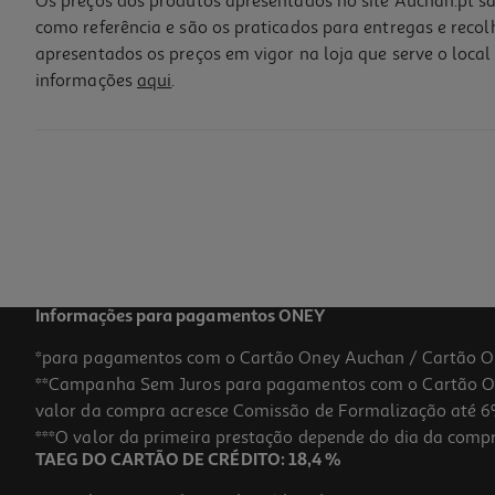
Os preços dos produtos apresentados no site Auchan.pt sã
como referência e são os praticados para entregas e reco
apresentados os preços em vigor na loja que serve o local 
informações
aqui
.
Figuras Stitch Pack 2 Modelos Sortidos
12.99 €/un
12,99 €
Informações para pagamentos ONEY
*para pagamentos com o Cartão Oney Auchan / Cartão O
**Campanha Sem Juros para pagamentos com o Cartão Oney
valor da compra acresce Comissão de Formalização até 6%
***O valor da primeira prestação depende do dia da compra,
TAEG DO CARTÃO DE CRÉDITO: 18,4 %