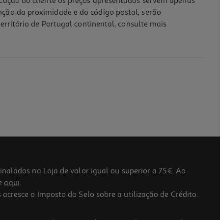
icação do cliente os preços apresentados servem apenas
nção da proximidade e do código postal, serão
erritório de Portugal continental, consulte mais
lados na Loja de valor igual ou superior a 75€. Ao
he
aqui
.
 acresce o Imposto do Selo sobre a utilização de Crédito.