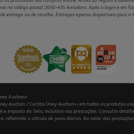
o os praticados nas compras online. Antes do registo e autent
lhas no código postal 2650-435 Amadora. Após o login e em fu
de entrega ou de recolha. Entregas apenas disponíveis para o t
ney Auchan+.
 Auchan / Cartão Oney Auchan+, em todos os produtos assina
 e Imposto do Selo, incluídos nas prestações. Consulte detal
 refletindo o cálculo de juros diários. Ao valor das prestações