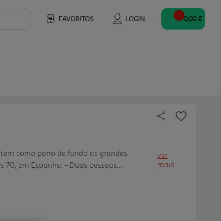
FAVORITOS
LOGIN
0,00 €
e tem como pano de fundo as grandes
ver
mais
s 70, em Espanha. - Duas pessoas
dos e vidas completamente diferentes, cada
 problemas. - A intensidade de um amor i
erdão e o poder das segundas oportunidades.
ã de vendas, em Portugal, com mais de 60 mil