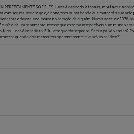
ERFEITAMENTE SÓ DELES. Lucas é dedicado à família, impulsivo e transparent
na com seu melhor amigo e, à noite, toca numa banda que marcará a sua vida 
ependente e deixar uma marca no coração de alguém. Numa noite, em 1978, os
. É o início de um sentimento intenso que os torna inseparáveis num mundo em 
ho. Mas Lucas é imperfeito. E Juliette guarda segredos. Será a paixão eterna? Po
acontece quando dois meteoritos aparentemente invencíveis colidem?"