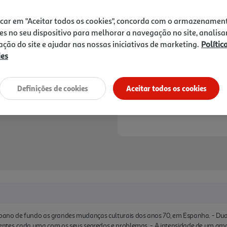
exemplares vendidos. É uma
19,90 €
PVP de editor
17,91 €
leitoras. - Para fãs de rom
icar em "Aceitar todos os cookies", concorda com o armazenamen
es no seu dispositivo para melhorar a navegação no site, analisa
Notas de preparação
zação do site e ajudar nas nossas iniciativas de marketing.
Polític
ies
Definições de cookies
Aceitar todos os cookies
ano de fundo as grandes mudanças culturais dos anos 70, em Espanha. - Duas
ntes, cada uma com os seus segredos e problemas. - A intensidade de um amor 