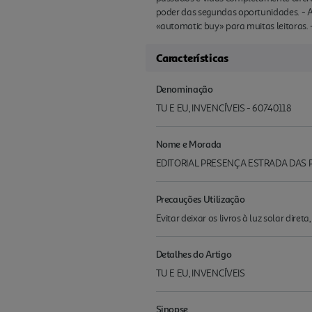
poder das segundas oportunidades. - A
«automatic buy» para muitas leitoras.
Características
Denominação
TU E EU, INVENCÍVEIS - 60740118
Nome e Morada
EDITORIAL PRESENÇA ESTRADA DAS 
Precauções Utilização
Evitar deixar os livros à luz solar diret
Detalhes do Artigo
TU E EU, INVENCÍVEIS
Sinopse