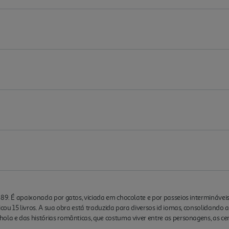
9. É apaixonada por gatos, viciada em chocolate e por passeios intermináveis pel
licou 15 livros. A sua obra está traduzida para diversos id iomas, consolidand
ol­a e das histórias românticas, que costuma viver entre as personagens, as c