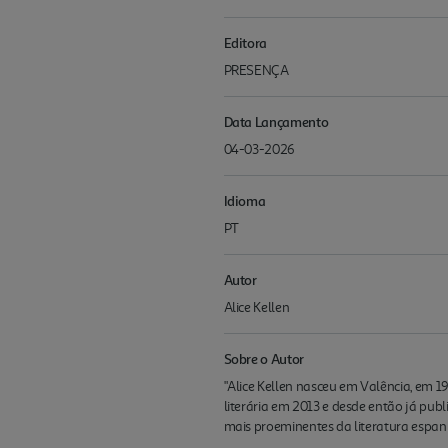
Editora
PRESENÇA
Data Lançamento
04-03-2026
Idioma
PT
Autor
Alice Kellen
Sobre o Autor
"Alice Kellen nasceu em Valência, em 198
literária em 2013 e desde então já pub
mais proeminentes da literatura espanh