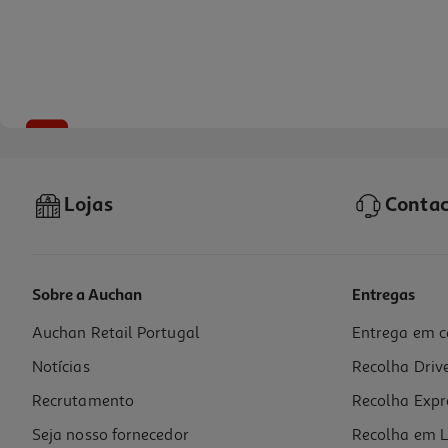
-10%
Lojas
Contac
Sobre a Auchan
Entregas
Auchan Retail Portugal
Entrega em c
Livro 33 Razões Para Te Voltar A Ver De Alice Kellen
Notícias
Recolha Driv
17.91 €/un
19,90 €
PVP de editor
Recrutamento
Recolha Expr
17,91 €
Seja nosso fornecedor
Recolha em L