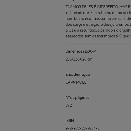
"O AMOR DELES É IMPERFEITO, MAS É IMP
independente. Ele trabalha numa ofici
num bairro rico, mas sonha em ser ind
dois surge a atração, o desejo, o amor
a luz e a escuridão, o perdão e o orgul
esquecidas sem de ixar marcas? O que 
Dimensões LxAxP
233X155X26 cm
Encadernação
CAPA MOLE
Nº de páginas
392
ISBN
978-972-23-7834-5