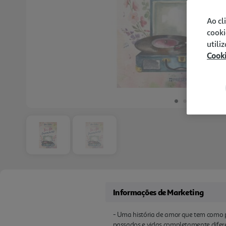
Ao cl
cooki
utili
Cook
Informações de Marketing
- Uma história de amor que tem como p
passados e vidas completamente difere