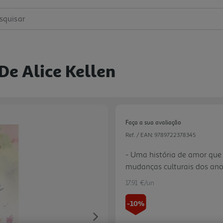
squisar
 De Alice Kellen
Faça a sua avaliação
Ref. / EAN:
9789722378345
- Uma história de amor qu
mudanças culturais dos ano
imperfeitas, que têm passa
17.91 €/un
uma com os seus segredos e
mperfeito, os desafios do p
-10%
- Alice Kellen é uma campe
Next