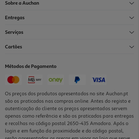
Sobre a Auchan
Entregas
-10%
Serviços
Cartões
Livro A Luz Dentro De Ti De Jiddu Krishnamurti
14.36 €/un
Métodos de Pagamento
15,95 €
PVP de editor
14,36 €
Os preços dos produtos apresentados no site Auchan.pt
são os praticados nas compras online. Antes do registo e
autenticação do cliente os preços apresentados servem
apenas como referência e são os praticados para entregas
e recolhas no código postal 2650-435 Amadora. Após o
login e em função da proximidade e do código postal,
serão apresentados os preços em vigor na loja que serve