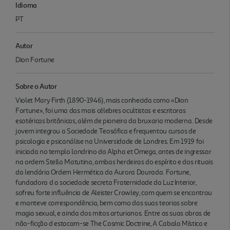
Idioma
PT
Autor
Dion Fortune
Sobre o Autor
Violet Mary Firth (1890-1946), mais conhecida como «Dion
Fortune», foi uma das mais célebres ocultistas e escritoras
esotéricas britânicas, além de pioneira da bruxaria moderna. Desde
jovem integrou a Sociedade Teosófica e frequentou cursos de
psicologia e psicanálise na Universidade de Londres. Em 1919 foi
iniciada no templo londrino da Alpha et Omega, antes de ingressar
na ordem Stella Matutina, ambas herdeiras do espírito e dos rituais
da lendária Ordem Hermética da Aurora Dourada. Fortune,
fundadora d a sociedade secreta Fraternidade da Luz Interior,
sofreu forte influência de Aleister Crowley, com quem se encontrou
e manteve correspondência, bem como das suas teorias sobre
magia sexual, e ainda dos mitos arturianos. Entre as suas obras de
não-ficção d estacam-se The Cosmic Doctrine, A Cabala Mística e