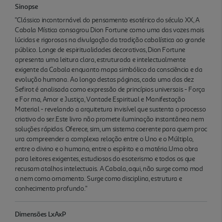
Sinopse
"Clássico incontornável do pensamento esotérico do século XX, A
Cabala Mística consagrou Dion Fortune como uma das vozes mais
lúcidas e rigorosas na divulgação da tradição cabalística ao grande
público. Longe de espiritualidades decorativas, Dion Fortune
apresenta uma leitura clara, estruturada e intelectualmente
exigente da Cabala enquanto mapa simbólico da consciência e da
evolução humana. Ao longo destas páginas, cada uma das dez
Sefirot é analisada como expressão de princípios universais - Força
e For ma, Amor e Justiça, Vontade Espiritual e Manifestação
Material - revelando a arquitetura invisível que sustenta o processo
criativo do ser.Este livro não promete iluminação instantânea nem
soluções rápidas. Oferece, sim, um sistema coerente para quem proc
ura compreender a complexa relação entre o Uno e o Múltiplo,
entre o divino e o humano, entre o espírito e a matéria.Uma obra
para leitores exigentes, estudiosos do esoterismo e todos os que
recusam atalhos intelectuais. A Cabala, aqui, não surge como mod
a nem como ornamento. Surge como disciplina, estrutura e
conhecimento profundo."
Dimensões LxAxP