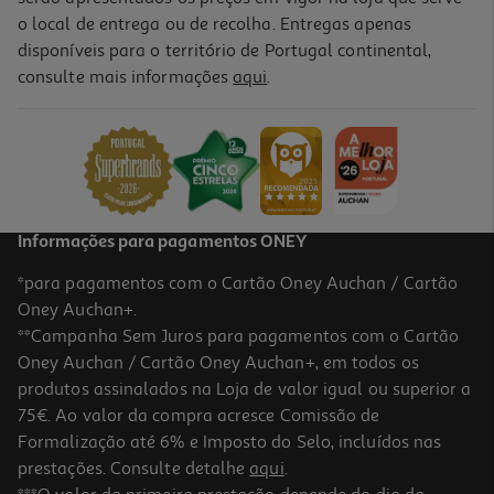
o local de entrega ou de recolha. Entregas apenas
disponíveis para o território de Portugal continental,
consulte mais informações
aqui
.
Livro O Pequeno Livro Da Energia Cósmica
9.89 €/un
10,99 €
PVP de editor
9,89 €
Informações para pagamentos ONEY
*para pagamentos com o Cartão Oney Auchan / Cartão
Oney Auchan+.
**Campanha Sem Juros para pagamentos com o Cartão
Oney Auchan / Cartão Oney Auchan+, em todos os
-10%
produtos assinalados na Loja de valor igual ou superior a
75€. Ao valor da compra acresce Comissão de
Formalização até 6% e Imposto do Selo, incluídos nas
prestações. Consulte detalhe
aqui
.
Livro Os Analectos De Confúcio