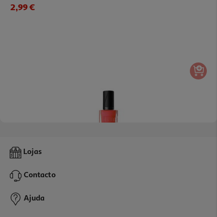
2,99 €
Verniz Catrice Gel Affair Nail 050 105
Lojas
199.33 €/Lt
Contacto
2,99 €
Ajuda