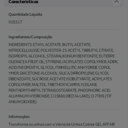
Características
Quantidade Liquida
0.015 LT
Ingredientes/Composição
INGREDIENTS: ETHYL ACETATE, BUTYL ACETATE,
NITROCELLULOSE, POLYESTER-23, ACETYL TRIBUTYL CITRATE,
ISOPROPYL ALCOHOL, STEARALKONIUM BENTONITE, EUTERPE
OLERACEA FRUIT OIL, STYRENE/ACRYLATES COPOLYMER, ADIPIC
ACID/NEOPENTYL GLYCOL/TRIMELLITIC ANHYDRIDE COPOL
YMER, DIACETONE ALCOHOL, SILICA, DIPROPYLENE GLYCOL
DIBENZOATE, SUCROSE ACETATE ISOBUTYRATE, ACRYLATES
COPOLYMER, MALTOL, TRIETHOXYCAPRYLYLSILANE,
PENTAERYTHRITYL TETRAISOSTEARATE, PHOSPHORIC ACID,
ALUMINUM HYDROXIDE, CI 15880 (RED 34 LAKE), CI 77891 (TIT
ANIUM DIOXIDE).
Informações
Transforme as unhas com o Verniz de Unhas Catrice GEL AFFAIR