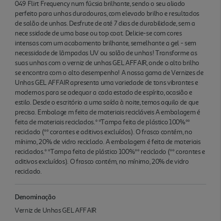
049 Flirt Frequency num fúcsia brilhante, sendo o seu aliado
perfeito para unhas duradouras, com elevado brilho e resultados
de salão de unhas. Desfrute de até 7 dias de durabilidade, sem a
nece ssidade de uma base ou top coat. Delicie-se com cores
intensas com um acabamento brilhante, semelhante a gel - sem
necessidade de lâmpadas UV ou salão de unhas! Transforme as
suas unhas com o verniz de unhas GEL AFFAIR, onde o alto brilho
se encontra com o alto desempenho! A nossa gama de Vernizes de
Unhas GEL AFFAIR apresenta uma variedade de tons vibrantes e
modernos para se adequar a cada estado de espírito, ocasião e
estilo. Desde o escritório a uma saída à noite, temos aquilo de que
precisa. Embalage m feita de materiais recicláveis A embalagem é
feita de materiais reciclados.* *Tampa feita de plástico 100%**
reciclado (** corantes e aditivos excluídos). O frasco contém, no
mínimo, 20% de vidro reciclado. A embalagem é feita de materiais
reciclados.* *Tampa feita de plástico 100%** reciclado (** corantes e
aditivos excluídos). O frasco contém, no mínimo, 20% de vidro
reciclado.
Denominação
Verniz de Unhas GEL AFFAIR