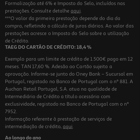
Formalização até 6% e Imposto do Selo, incluídos nas
prestações. Consulte detalhe
aqui
.
3.0
(1)
Verniz Unhas Catrice Base Coat 105ml
***O valor da primeira prestação depende do dia da
compra, refletindo o cálculo de juros diários. Ao valor das
3.99 €/un
prestações acresce o Imposto do Selo sobre a utilização
3,99 €
de Crédito.
TAEG DO CARTÃO DE CRÉDITO: 18,4 %
Exemplo para um limite de crédito de 1.500€ pago em 12
meses. TAN 17,60 %. Adesão ao Cartão sujeita a
aprovação. Informe-se junto do Oney Bank – Sucursal em
Portugal, registado no Banco de Portugal com o nº 881. A
Auchan Retail Portugal, S.A. atua na qualidade de
Intermediário de Crédito a título acessório com
exclusividade, registado no Banco de Portugal com o nº
7952.
Informação referente à prestação de serviços de
4.0
(4)
intermediação de crédito,
aqui
.
Verniz Unhas Catrice Castanho 105ml
Ao longo do ano
2.99 €/un