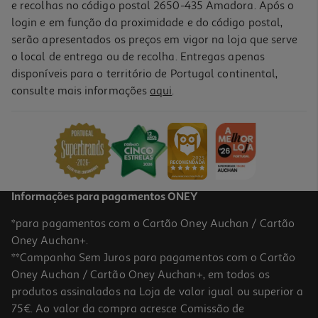
e recolhas no código postal 2650-435 Amadora. Após o
login e em função da proximidade e do código postal,
serão apresentados os preços em vigor na loja que serve
o local de entrega ou de recolha. Entregas apenas
disponíveis para o território de Portugal continental,
3.9
(16)
consulte mais informações
aqui
.
Pó Compacto Catrice Gel Pó Matificante 10g
629 €/Kg
6,29 €
Informações para pagamentos ONEY
*para pagamentos com o Cartão Oney Auchan / Cartão
Oney Auchan+.
**Campanha Sem Juros para pagamentos com o Cartão
Oney Auchan / Cartão Oney Auchan+, em todos os
produtos assinalados na Loja de valor igual ou superior a
75€. Ao valor da compra acresce Comissão de