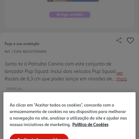
Faça a sua avaliação
Ref. / EAN:
681147094888
Junta-te à Patrulha Canina com este conjunto de
lançador Pup Squad. Inclui dois veículos Pup Squad
ver
Racers de 6,3 cm que podes lançar em missões de
mais
resgate emocionantes. Basta colocar os veículos no
19.99 €/un
lançador e pressionar a asa para que saiam
disparados rum o à aventura. Produzidos
Ao clicar em "Aceitar todos os cookies", concorda com o
especificamente para mãos mais pequenas, estes
armazenamento de cookies no seu dispositivo para melhorar
19,99 €
veículos inspiram a narração de histórias criativas,
a navegação no site, analisar a utilização do site e ajudar nas
como missões de resgate emocionantes ou
nossas iniciativas de marketing.
Política de Cookies
perseguições a alta velocidade. Além disso, têm um
Notas de preparação
mecanismo de bloqueio que permite guard á-los e