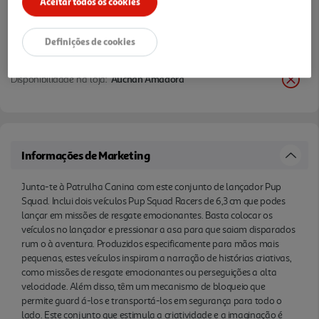
Aceitar todos os cookies
transportá-los em segurança para todo o lado. Este
conjunto que estimula a criatividade e a
Definições de cookies
imaginação é um excelente presente para
aniversários, festas ou só porque sim. Vive e revive
Disponibilidade na loja:
Auchan Amadora
os teus momentos preferidos da série, como os de
combate a inc êndios, e do filme, ou cria as tuas
próprias aventuras com os cachorrinhos heróis e os
respetivos veículos. A diversão nunca acaba nas
turboaventuras inspiradas na famosa série.
Informações de Marketing
Junta-te à Patrulha Canina com este conjunto de lançador Pup
Squad. Inclui dois veículos Pup Squad Racers de 6,3 cm que podes
lançar em missões de resgate emocionantes. Basta colocar os
veículos no lançador e pressionar a asa para que saiam disparados
rum o à aventura. Produzidos especificamente para mãos mais
pequenas, estes veículos inspiram a narração de histórias criativas,
como missões de resgate emocionantes ou perseguições a alta
velocidade. Além disso, têm um mecanismo de bloqueio que
permite guard á-los e transportá-los em segurança para todo o
lado. Este conjunto que estimula a criatividade e a imaginação é