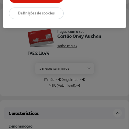
Definições de cookies
Opções de Financiamento
Pague com o seu
Cartão Oney Auchan
saiba mais >
TAEG: 18,4%
3 meses sem juros
- €
- €
1º mês:
Seguintes:
- €
MTIC (Valor Total):
Características
Denominação