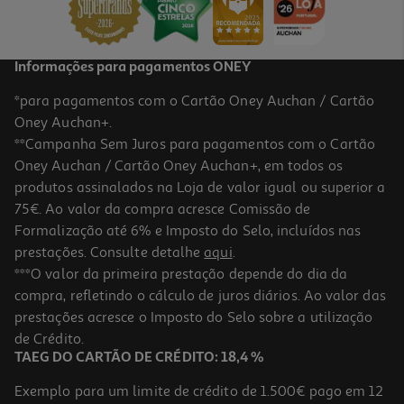
99,99 €
Informações para pagamentos ONEY
*para pagamentos com o Cartão Oney Auchan / Cartão
Oney Auchan+.
**Campanha Sem Juros para pagamentos com o Cartão
Oney Auchan / Cartão Oney Auchan+, em todos os
produtos assinalados na Loja de valor igual ou superior a
75€. Ao valor da compra acresce Comissão de
Formalização até 6% e Imposto do Selo, incluídos nas
prestações. Consulte detalhe
aqui
.
Smartwatch Oppo Watch X3 Titânio Cinza
***O valor da primeira prestação depende do dia da
compra, refletindo o cálculo de juros diários. Ao valor das
349.99 €/un
prestações acresce o Imposto do Selo sobre a utilização
349,99 €
de Crédito.
TAEG DO CARTÃO DE CRÉDITO: 18,4 %
Exemplo para um limite de crédito de 1.500€ pago em 12