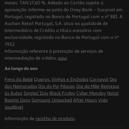
meses. TAN 17,60 %. Adesão ao Cartão sujeita a
aprovação. Informe-se junto do Oney Bank – Sucursal em
Portugal, registado no Banco de Portugal com o nº 881. A
Auchan Retail Portugal, S.A. atua na qualidade de
Intermediário de Crédito a título acessório com
exclusividade, registado no Banco de Portugal com o nº
7952.
Informação referente à prestação de serviços de
intermediação de crédito,
aqui
.
Smartwatch Huawei Watch Gt5 Preto 46mm
Ao longo do ano
139.99 €/un
Feira do Bebé
Queijos, Vinhos e Enchidos
Carnaval
Dia
139,99 €
dos Namorados
Dia do Pai
Páscoa
Dia da Mãe
Regresso
às Aulas
Singles' Day
Black Friday
Cyber Monday
Natal
Boxing Days
Samsung Unpacked
After Hours
Vida
saudável
Informação de
recolha de produto
.