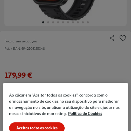
Faça a sua avaliação
Ref. / EAN:
6942103155048
179,99 €
Receba em casa a 10/08/2026
, se encomendar até às 12h.
1h
Recolha em loja Express
*
Ao clicar em "Aceitar todos os cookies", concorda com o
3h
Recolha Drive
*
armazenamento de cookies no seu dispositivo para melhorar
*Mediante disponibilidade de slot de entrega e stock em loja.
a navegação no site, analisar a utilização do site e ajudar nas
consultar stock >.
nossas iniciativas de marketing.
Política de Cookies
Aceitar todos os cookies