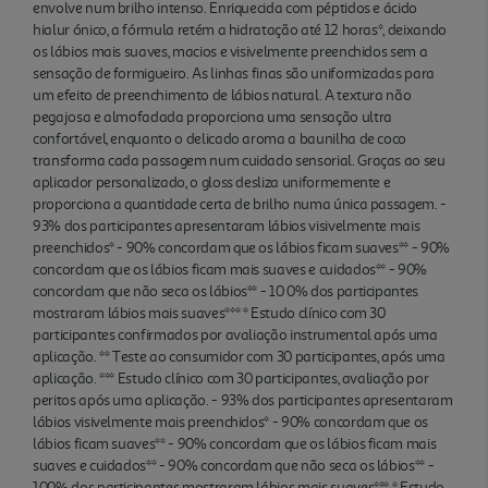
envolve num brilho intenso. Enriquecida com péptidos e ácido
hialur ónico, a fórmula retém a hidratação até 12 horas*, deixando
os lábios mais suaves, macios e visivelmente preenchidos sem a
sensação de formigueiro. As linhas finas são uniformizadas para
um efeito de preenchimento de lábios natural. A textura não
pegajosa e almofadada proporciona uma sensação ultra
confortável, enquanto o delicado aroma a baunilha de coco
transforma cada passagem num cuidado sensorial. Graças ao seu
aplicador personalizado, o gloss desliza uniformemente e
proporciona a quantidade certa de brilho numa única passagem. -
93% dos participantes apresentaram lábios visivelmente mais
preenchidos* - 90% concordam que os lábios ficam suaves** - 90%
concordam que os lábios ficam mais suaves e cuidados** - 90%
concordam que não seca os lábios** - 10 0% dos participantes
mostraram lábios mais suaves*** * Estudo clínico com 30
participantes confirmados por avaliação instrumental após uma
aplicação. ** Teste ao consumidor com 30 participantes, após uma
aplicação. *** Estudo clínico com 30 participantes, avaliação por
peritos após uma aplicação. - 93% dos participantes apresentaram
lábios visivelmente mais preenchidos* - 90% concordam que os
lábios ficam suaves** - 90% concordam que os lábios ficam mais
suaves e cuidados** - 90% concordam que não seca os lábios** -
100% dos participantes mostraram lábios mais suaves*** * Estudo