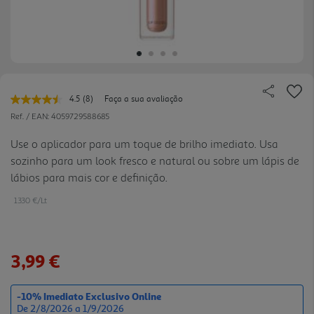
4.5
(8)
Faça a sua avaliação
Leu
8
Ref. / EAN:
4059729588685
avaliações.
Link
Use o aplicador para um toque de brilho imediato. Usa
para
sozinho para um look fresco e natural ou sobre um lápis de
a
mesma
lábios para mais cor e definição.
página.
1330 €/Lt
3,99 €
-10% Imediato Exclusivo Online
De 2/8/2026 a 1/9/2026