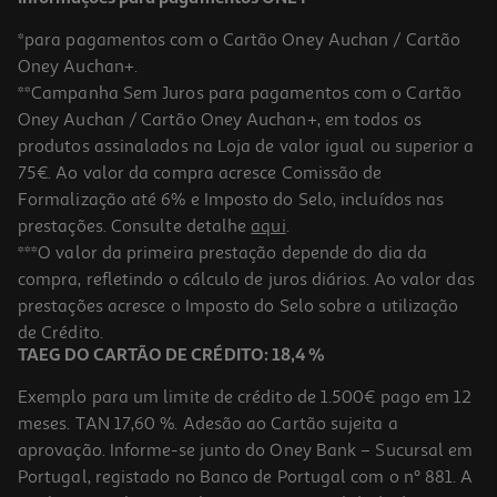
*para pagamentos com o Cartão Oney Auchan / Cartão
Oney Auchan+.
**Campanha Sem Juros para pagamentos com o Cartão
Oney Auchan / Cartão Oney Auchan+, em todos os
produtos assinalados na Loja de valor igual ou superior a
75€. Ao valor da compra acresce Comissão de
Formalização até 6% e Imposto do Selo, incluídos nas
prestações. Consulte detalhe
aqui
.
4.5
(8)
Gloss De Lábios Catrice Filler Supreme 050 32ml
***O valor da primeira prestação depende do dia da
compra, refletindo o cálculo de juros diários. Ao valor das
1330 €/Lt
prestações acresce o Imposto do Selo sobre a utilização
3,99 €
de Crédito.
TAEG DO CARTÃO DE CRÉDITO: 18,4 %
Exemplo para um limite de crédito de 1.500€ pago em 12
meses. TAN 17,60 %. Adesão ao Cartão sujeita a
aprovação. Informe-se junto do Oney Bank – Sucursal em
Portugal, registado no Banco de Portugal com o nº 881. A