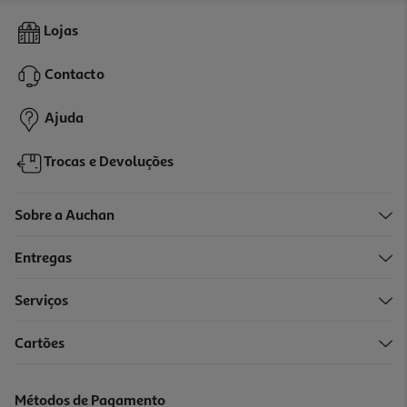
4.5
(8)
Gloss De Lábios Catrice Filler Supreme 100 32ml
Lojas
1330 €/Lt
Contacto
3,99 €
Ajuda
Trocas e Devoluções
Sobre a Auchan
Entregas
Serviços
4.4
(9)
Cartões
Gloss De Lábios Catrice Filler Supreme 020 32ml
1330 €/Lt
Métodos de Pagamento