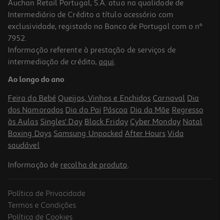
Auchan Retail Portugal, S.A. atua na qualidade de
Intermediário de Crédito a título acessório com
exclusividade, registado no Banco de Portugal com o nº
7952.
Informação referente à prestação de serviços de
intermediação de crédito,
aqui
.
Gloss Em Stick Catrice Glass Like 010 3g
Ao longo do ano
1763.33 €/Kg
Feira do Bebé
Queijos, Vinhos e Enchidos
Carnaval
Dia
5,29 €
dos Namorados
Dia do Pai
Páscoa
Dia da Mãe
Regresso
às Aulas
Singles' Day
Black Friday
Cyber Monday
Natal
Boxing Days
Samsung Unpacked
After Hours
Vida
saudável
Informação de
recolha de produto
.
Política de Privacidade
Termos e Condições
Política de Cookies