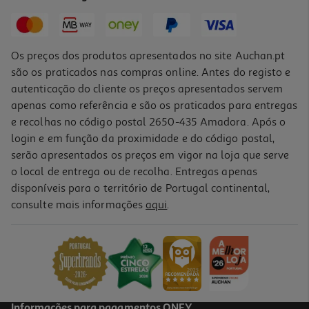
3,99 €
Os preços dos produtos apresentados no site Auchan.pt
são os praticados nas compras online. Antes do registo e
autenticação do cliente os preços apresentados servem
apenas como referência e são os praticados para entregas
e recolhas no código postal 2650-435 Amadora. Após o
login e em função da proximidade e do código postal,
serão apresentados os preços em vigor na loja que serve
o local de entrega ou de recolha. Entregas apenas
disponíveis para o território de Portugal continental,
4.6
(9)
consulte mais informações
aqui
.
Gloss De Lábios Catrice Filler Supreme 040 32ml
1330 €/Lt
3,99 €
Informações para pagamentos ONEY