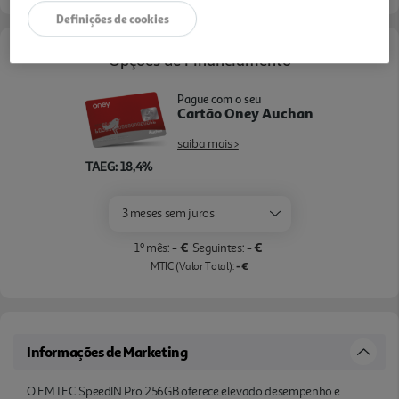
Definições de cookies
Opções de Financiamento
Pague com o seu
Cartão Oney Auchan
saiba mais >
TAEG: 18,4%
3 meses sem juros
- €
- €
1º mês:
Seguintes:
- €
MTIC (Valor Total):
Informações de Marketing
O EMTEC SpeedIN Pro 256GB oferece elevado desempenho e