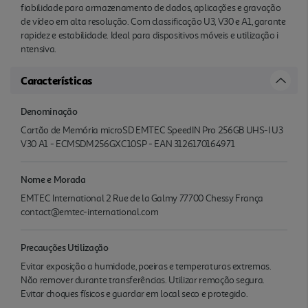
fiabilidade para armazenamento de dados, aplicações e gravação
de vídeo em alta resolução. Com classificação U3, V30 e A1, garante
rapidez e estabilidade. Ideal para dispositivos móveis e utilização i
ntensiva.
Características
Denominação
Cartão de Memória microSD EMTEC SpeedIN Pro 256GB UHS-I U3
V30 A1 - ECMSDM256GXC10SP - EAN 3126170164971
Nome e Morada
EMTEC International 2 Rue de la Galmy 77700 Chessy França
contact@emtec-international.com
Precauções Utilização
Evitar exposição a humidade, poeiras e temperaturas extremas.
Não remover durante transferências. Utilizar remoção segura.
Evitar choques físicos e guardar em local seco e protegido.