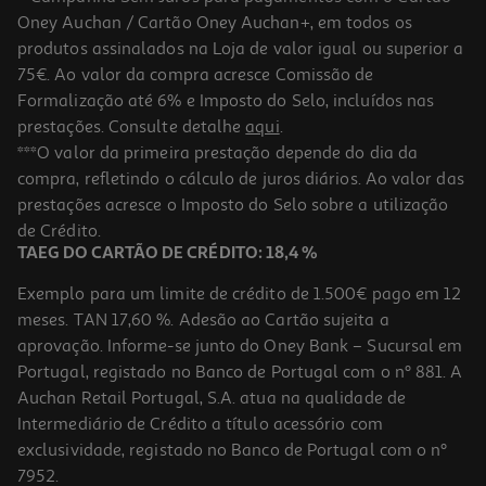
Oney Auchan / Cartão Oney Auchan+, em todos os
produtos assinalados na Loja de valor igual ou superior a
75€. Ao valor da compra acresce Comissão de
Formalização até 6% e Imposto do Selo, incluídos nas
prestações. Consulte detalhe
aqui
.
5.0
(1)
Microsd Emtec Speedinpro Uhs-U3 64gb
***O valor da primeira prestação depende do dia da
compra, refletindo o cálculo de juros diários. Ao valor das
19.99 €/un
prestações acresce o Imposto do Selo sobre a utilização
19,99 €
de Crédito.
TAEG DO CARTÃO DE CRÉDITO: 18,4 %
Exemplo para um limite de crédito de 1.500€ pago em 12
meses. TAN 17,60 %. Adesão ao Cartão sujeita a
aprovação. Informe-se junto do Oney Bank – Sucursal em
Portugal, registado no Banco de Portugal com o nº 881. A
Auchan Retail Portugal, S.A. atua na qualidade de
Intermediário de Crédito a título acessório com
exclusividade, registado no Banco de Portugal com o nº
7952.