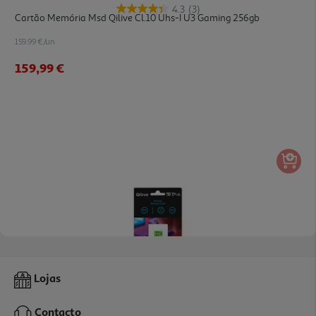
4.3
(3)
Cartão Memória Msd Qilive Cl.10 Uhs-I U3 Gaming 256gb
159.99 €/un
159,99 €
4.9
(7)
Cartão Memória Msd Qilive Cl.10 Uhs-I U3 Gaming 64gb
Lojas
49.99 €/un
Contacto