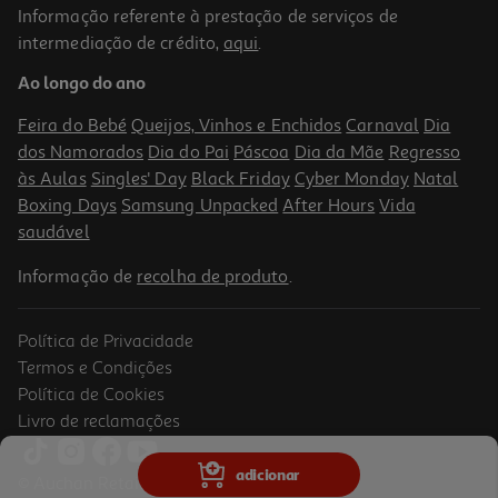
Informação referente à prestação de serviços de
intermediação de crédito,
aqui
.
Microsd Emtec Gaming Switch 2 Extreme 256gb
Ao longo do ano
109.99 €/un
Feira do Bebé
Queijos, Vinhos e Enchidos
Carnaval
Dia
109,99 €
dos Namorados
Dia do Pai
Páscoa
Dia da Mãe
Regresso
às Aulas
Singles' Day
Black Friday
Cyber Monday
Natal
Boxing Days
Samsung Unpacked
After Hours
Vida
saudável
Informação de
recolha de produto
.
Política de Privacidade
Termos e Condições
Política de Cookies
Livro de reclamações
Microsd Emtec Gaming Switch 2 Extreme 512gb
adicionar
© Auchan Retail Portugal
179.99 €/un