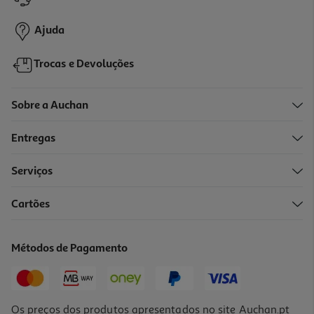
49,99 €
Ajuda
Trocas e Devoluções
Sobre a Auchan
Entregas
Serviços
4.9
(9)
Cartões
Cartão Memória Msd Qilive Cl.10 Uhs-I U3 Gaming 128gb
39.99 €/un
Métodos de Pagamento
39,99 €
Os preços dos produtos apresentados no site Auchan.pt