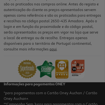
são os praticados nas compras online. Antes do registo e
autenticação do cliente os preços apresentados servem
apenas como referência e são os praticados para entregas
e recolhas no código postal 2650-435 Amadora. Após o
login e em função da proximidade e do código postal,
serão apresentados os preços em vigor na loja que serve
o local de entrega ou de recolha. Entregas apenas
disponíveis para o território de Portugal continental,
4.0
(1)
consulte mais informações
aqui
.
Microsd Emtec Speedinpro Uhs-U3 128gb
37.99 €/un
37,99 €
Informações para pagamentos ONEY
*para pagamentos com o Cartão Oney Auchan / Cartão
Oney Auchan+.
**Campanha Sem Juros para pagamentos com o Cartão