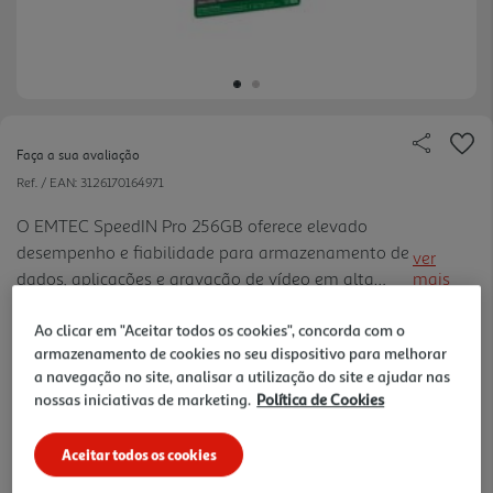
Faça a sua avaliação
Ref. / EAN:
3126170164971
O EMTEC SpeedIN Pro 256GB oferece elevado
desempenho e fiabilidade para armazenamento de
ver
dados, aplicações e gravação de vídeo em alta
mais
resolução. Com classificação U3, V30 e A1, garante
rapidez e estabilidade. Ideal para dispositivos
Ao clicar em "Aceitar todos os cookies", concorda com o
armazenamento de cookies no seu dispositivo para melhorar
móveis e utilização i ntensiva.
78,99 €
a navegação no site, analisar a utilização do site e ajudar nas
nossas iniciativas de marketing.
Política de Cookies
Receba em casa a 10/08/2026
, se encomendar até às 12h.
Aceitar todos os cookies