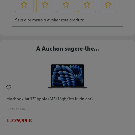
A Auchan sugere-lhe...
Macbook Air 13" Apple (m5/16gb/1tb Midnight)
1779.99 €/un
1.779,99 €