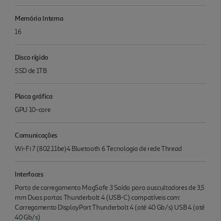
Memória Interna
16
Disco rígido
SSD de 1TB
Placa gráfica
GPU 10-core
Comunicações
Wi-Fi 7 (802.11be)4 Bluetooth 6 Tecnologia de rede Thread
Interfaces
Porta de carrega­mento MagSafe 3 Saída para auscultadores de 3,5
mm Duas portas Thunderbolt 4 (USB-C) compatíveis com:
Carrega­mento DisplayPort Thunderbolt 4 (até 40 Gb/s) USB 4 (até
40 Gb/s)