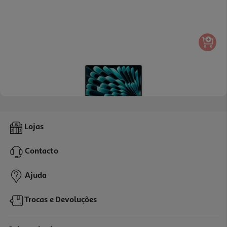
Macbook Air 15" Apple (m5/16gb/1tb Silver)
Lojas
2079.99 €/un
Contacto
2.079,99 €
Ajuda
Trocas e Devoluções