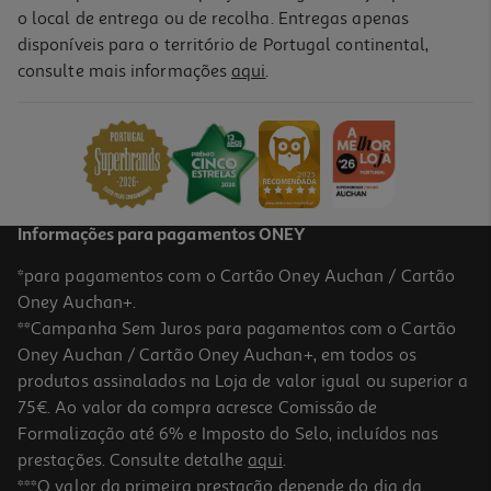
o local de entrega ou de recolha. Entregas apenas
disponíveis para o território de Portugal continental,
consulte mais informações
aqui
.
Macbook Air 13" Apple (m5/16gb/512gb Midnight)
1449.99 €/un
1.449,99 €
Informações para pagamentos ONEY
*para pagamentos com o Cartão Oney Auchan / Cartão
Oney Auchan+.
**Campanha Sem Juros para pagamentos com o Cartão
Oney Auchan / Cartão Oney Auchan+, em todos os
produtos assinalados na Loja de valor igual ou superior a
75€. Ao valor da compra acresce Comissão de
Formalização até 6% e Imposto do Selo, incluídos nas
prestações. Consulte detalhe
aqui
.
Macbook Air 13" Apple (m5/24gb/1tb Midnight)
***O valor da primeira prestação depende do dia da