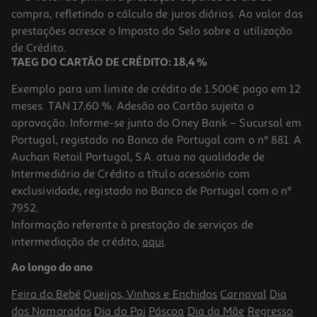
compra, refletindo o cálculo de juros diários. Ao valor das
1999.99 €/un
prestações acresce o Imposto do Selo sobre a utilização
1.999,99 €
de Crédito.
TAEG DO CARTÃO DE CRÉDITO: 18,4 %
Exemplo para um limite de crédito de 1.500€ pago em 12
meses. TAN 17,60 %. Adesão ao Cartão sujeita a
aprovação. Informe-se junto do Oney Bank – Sucursal em
Portugal, registado no Banco de Portugal com o nº 881. A
Auchan Retail Portugal, S.A. atua na qualidade de
Intermediário de Crédito a título acessório com
exclusividade, registado no Banco de Portugal com o nº
7952.
Informação referente à prestação de serviços de
intermediação de crédito,
aqui
.
Macbook Air 13" Apple (m5/16gb/1tb Silver)
Ao longo do ano
1779.99 €/un
Feira do Bebé
Queijos, Vinhos e Enchidos
Carnaval
Dia
1.779,99 €
dos Namorados
Dia do Pai
Páscoa
Dia da Mãe
Regresso