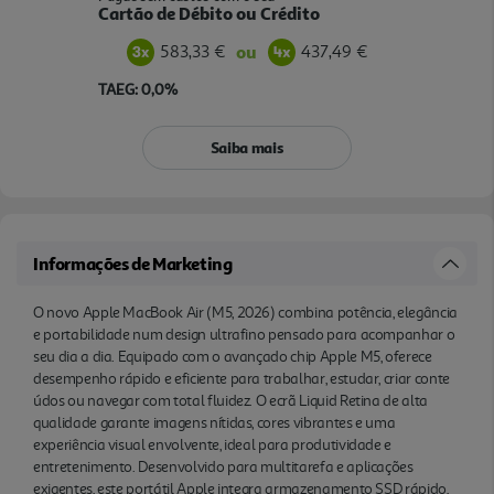
Cartão de Débito ou Crédito
583,33 €
437,49 €
ou
TAEG: 0,0%
Saiba mais
Informações de Marketing
O novo Apple MacBook Air (M5, 2026) combina potência, elegância
e portabilidade num design ultrafino pensado para acompanhar o
seu dia a dia. Equipado com o avançado chip Apple M5, oferece
desempenho rápido e eficiente para trabalhar, estudar, criar conte
údos ou navegar com total fluidez. O ecrã Liquid Retina de alta
qualidade garante imagens nítidas, cores vibrantes e uma
experiência visual envolvente, ideal para produtividade e
entretenimento. Desenvolvido para multitarefa e aplicações
exigentes, este portátil Apple integra armazenamento SSD rápido,