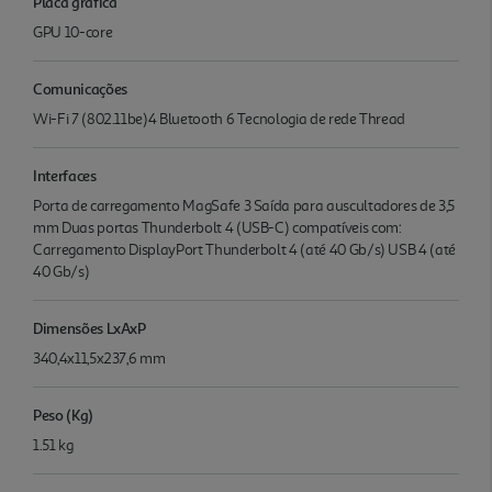
Placa gráfica
GPU 10-core
Comunicações
Wi-Fi 7 (802.11be)4 Bluetooth 6 Tecnologia de rede Thread
Interfaces
Porta de carrega­mento MagSafe 3 Saída para auscultadores de 3,5
mm Duas portas Thunderbolt 4 (USB-C) compatíveis com:
Carrega­mento DisplayPort Thunderbolt 4 (até 40 Gb/s) USB 4 (até
40 Gb/s)
Dimensões LxAxP
340,4x11,5x237,6 mm
Peso (Kg)
1.51 kg