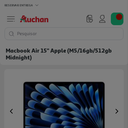
RESERVAR
ENTREGA
Pesquisar
Macbook Air 15" Apple (m5/16gb/512gb
Midnight)
Previous
Ne