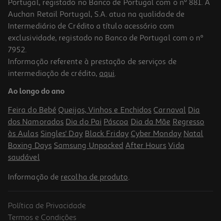
Portugal, registado no Banco de Portugal com o nº 881. A
Auchan Retail Portugal, S.A. atua na qualidade de
Intermediário de Crédito a título acessório com
exclusividade, registado no Banco de Portugal com o nº
7952.
Informação referente à prestação de serviços de
intermediação de crédito,
aqui
.
Macbook Air 13" Apple (m5/24gb/1tb Starlight)
Ao longo do ano
1999.99 €/un
Feira do Bebé
Queijos, Vinhos e Enchidos
Carnaval
Dia
1.999,99 €
dos Namorados
Dia do Pai
Páscoa
Dia da Mãe
Regresso
às Aulas
Singles' Day
Black Friday
Cyber Monday
Natal
Boxing Days
Samsung Unpacked
After Hours
Vida
saudável
Informação de
recolha de produto
.
Política de Privacidade
Termos e Condições