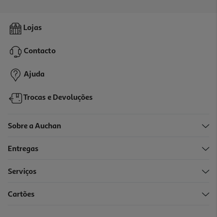
Macbook Air 13" Apple (m5/24gb/1tb Sky Blue)
Lojas
1999.99 €/un
Contacto
1.999,99 €
Ajuda
Trocas e Devoluções
Sobre a Auchan
Entregas
Serviços
Cartões
Macbook Air 13" Apple (m5/24gb/1tb Midnight)
1999.99 €/un