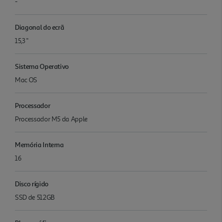
-
Diagonal do ecrã
15,3 "
Sistema Operativo
Mac OS
Processador
Proces­sador M5 da Apple
Memória Interna
16
Disco rígido
SSD de 512GB