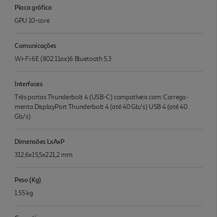
Placa gráfica
GPU 10-core
Comunicações
Wi-Fi 6E (802.11ax)6 Bluetooth 5.3
Interfaces
Três portas Thunderbolt 4 (USB-C) compatíveis com: Carrega­
mento DisplayPort Thunderbolt 4 (até 40 Gb/s) USB 4 (até 40
Gb/s)
Dimensões LxAxP
312,6x15,5x221,2 mm
Peso (Kg)
1.55 kg