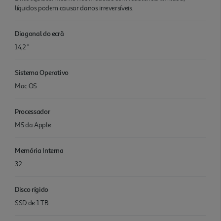
líquidos podem causar danos irreversíveis.
Diagonal do ecrã
14,2 "
Sistema Operativo
Mac OS
Processador
M5 da Apple
Memória Interna
32
Disco rígido
SSD de 1 TB