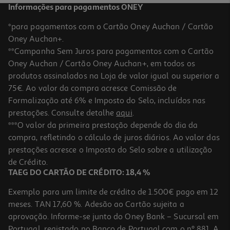
Informações para pagamentos ONEY
*para pagamentos com o Cartão Oney Auchan / Cartão
Oney Auchan+.
**Campanha Sem Juros para pagamentos com o Cartão
Oney Auchan / Cartão Oney Auchan+, em todos os
produtos assinalados na Loja de valor igual ou superior a
75€. Ao valor da compra acresce Comissão de
Formalização até 6% e Imposto do Selo, incluídos nas
prestações. Consulte detalhe
aqui
.
Macbook Air 13" Apple (m5/16gb/512gb Midnight)
***O valor da primeira prestação depende do dia da
compra, refletindo o cálculo de juros diários. Ao valor das
1449.99 €/un
prestações acresce o Imposto do Selo sobre a utilização
1.449,99 €
de Crédito.
TAEG DO CARTÃO DE CRÉDITO: 18,4 %
Exemplo para um limite de crédito de 1.500€ pago em 12
meses. TAN 17,60 %. Adesão ao Cartão sujeita a
aprovação. Informe-se junto do Oney Bank – Sucursal em
Portugal, registado no Banco de Portugal com o nº 881. A