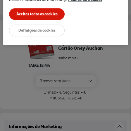
Entrega estimada entre
21/08/2026 e 24/08/2026
Aceitar todos os cookies
Opções de Financiamento
Definições de cookies
Pague com o seu
Cartão Oney Auchan
saiba mais >
TAEG: 18,4%
3 meses sem juros
- €
- €
1º mês:
Seguintes:
- €
MTIC (Valor Total):
Informações de Marketing