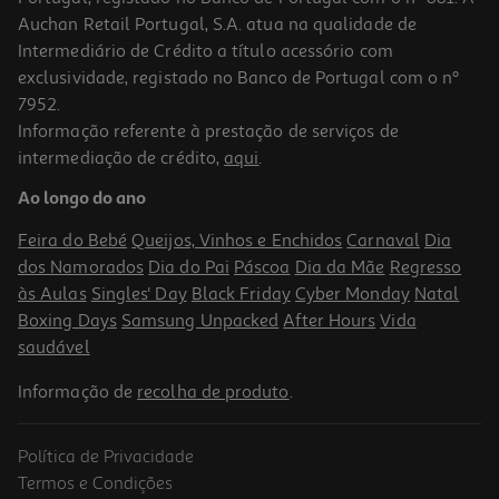
Auchan Retail Portugal, S.A. atua na qualidade de
Intermediário de Crédito a título acessório com
exclusividade, registado no Banco de Portugal com o nº
7952.
Informação referente à prestação de serviços de
intermediação de crédito,
aqui
.
Macbook Air 15" Apple (m5/16gb/512gb Midnight)
Ao longo do ano
1749.99 €/un
Feira do Bebé
Queijos, Vinhos e Enchidos
Carnaval
Dia
1.749,99 €
dos Namorados
Dia do Pai
Páscoa
Dia da Mãe
Regresso
às Aulas
Singles' Day
Black Friday
Cyber Monday
Natal
Boxing Days
Samsung Unpacked
After Hours
Vida
saudável
Informação de
recolha de produto
.
Política de Privacidade
Termos e Condições