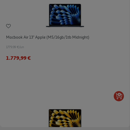
Macbook Air 13" Apple (m5/16gb/1tb Midnight)
1779.99 €/un
1.779,99 €