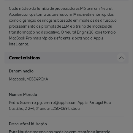
Cada núcleo da família de proces­sadores M5 tem um Neural
Accelerator que torna as tarefas com IA incrivelmente rápidas,
como a geração de imagens baseada em modelos de difusão, o
proces­samento de prompts de LLM e o treino de modelos de
transfor­mação no dispositivo. O Neural Engine 16-core torna o
MacBook Pro mais rápido e eficiente, e potencia a Apple
Intelligence.
Características
Denominação
Macbook, MJ3D4PO/A
Nome e Morada
Pedro Guerreiro, pguerreiro@apple.com Apple Portugal Rua
Castilho, 2, 2-4, 5º andar 1250-069 Lisboa
Precauções Utilização
Evite líquidos: mesmo nos modelos com resistência limitada,