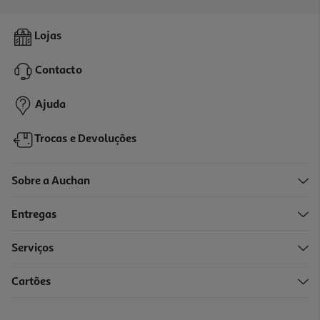
Macbook Air 13" Apple (m5/16gb/1tb Starlight)
Lojas
1779.99 €/un
Contacto
1.779,99 €
Ajuda
Trocas e Devoluções
Sobre a Auchan
Entregas
Serviços
Cartões
Macbook Air 13" Apple (m5/24gb/1tb Midnight)
1999.99 €/un