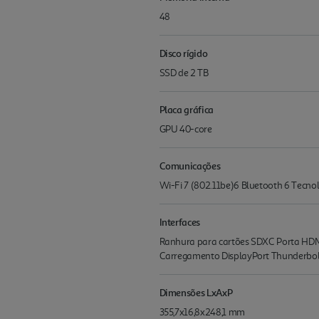
48
Disco rígido
SSD de 2 TB
Placa gráfica
GPU 40-core
Comunicações
Wi-Fi 7 (802.11be)6 Bluetooth 6 Tecno
Interfaces
Ranhura para cartões SDXC Porta HDMI
Carrega­mento DisplayPort Thunderbolt
Dimensões LxAxP
355,7x16,8x248,1 mm