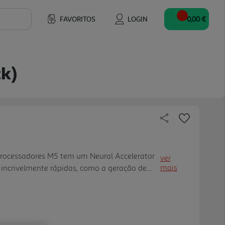
FAVORITOS
LOGIN
0,00 €
ck)
proces­sadores M5 tem um Neural Accelerator
ver
mais
 incrivelmente rápidas, como a geração de
s de difusão, o proces­samento de prompts
s de transfor­mação no dispositivo. O Neural
ook Pro mais rápido e eficiente, e potencia a