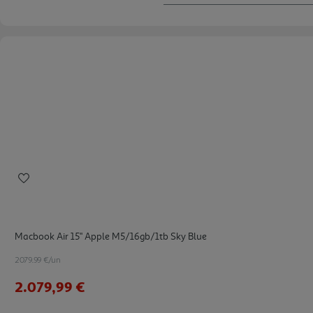
Macbook Air 15" Apple M5/16gb/1tb Sky Blue
2079.99 €/un
2.079,99 €