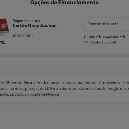
Opções de Financiamento
Pague com o seu
3 meses sem juros
Cartão Oney Auchan
saiba mais >
- €
- €
1º mês:
Seguintes:
,4%
- €
MTIC (Valor Total):
res M5 tem um Neural Accelerator que torna as tarefas com IA incrivelmente r
es­samento de prompts de LLM e o treino de modelos de transfor­mação no dis
ente, e potencia a Apple Intelligence.