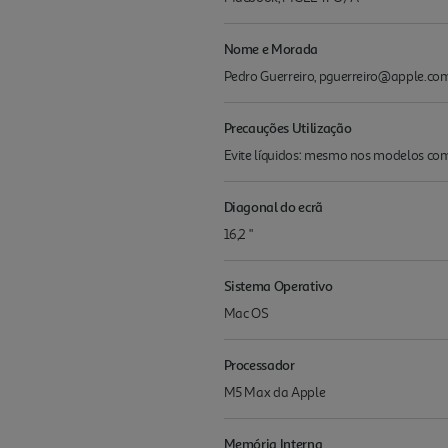
Nome e Morada
Pedro Guerreiro, pguerreiro@apple.com 
Precauções Utilização
Evite líquidos: mesmo nos modelos com r
Diagonal do ecrã
16,2 "
Sistema Operativo
Mac OS
Processador
M5 Max da Apple
Memória Interna