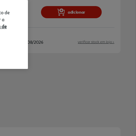
adicionar
to de
r a
a de
/08/2026 e 24/08/2026
verificar stock em loja >