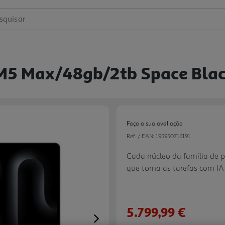
squisar
(m5 Max/48gb/2tb Space Bla
Faça a sua avaliação
Ref. / EAN:
195950716191
Cada núcleo da família de 
que torna as tarefas com IA
imagens baseada em modelo
de LLM e o treino de modelo
Engine 16-core torna o MacB
5.799,99 €
Apple Intelligence.
Next