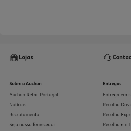
Lojas
Contac
Sobre a Auchan
Entregas
Auchan Retail Portugal
Entrega em c
Macbook Pro 14' Apple (m5/32gb/1tb Silver)
Notícias
Recolha Driv
2689.99 €/un
Recrutamento
Recolha Expr
2.689,99 €
Seja nosso fornecedor
Recolha em L