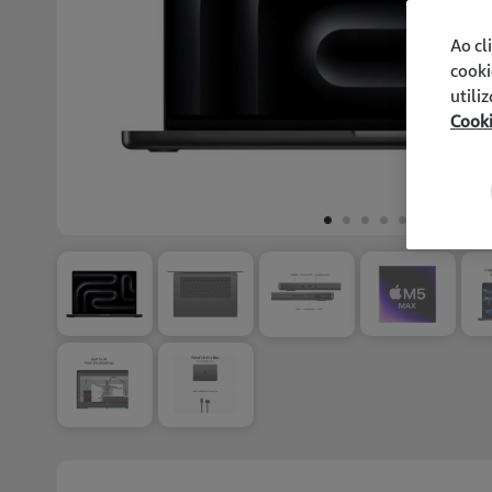
Ao cl
cooki
utili
Cook