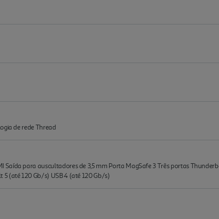
logia de rede Thread
 Saída para auscultadores de 3,5 mm Porta MagSafe 3 Três portas Thunderbo
 5 (até 120 Gb/s) USB 4 (até 120 Gb/s)